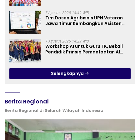
Berbagi Kebahagiaan untuk
Keluarga Pahlawan dan Perintis
Kemerdekaan
7 Agustus 2026 14:49 WIB
Tim Dosen Agribisnis UPN Veteran
Jawa Timur Kembangkan Asisten
Keuangan Berbasis AI untuk
Kelompok Tani dan UMKM
7 Agustus 2026 14:29 WIB
Workshop AI untuk Guru TK, Bekali
Pendidik Prinsip Pemanfaatan AI
hingga Praktik Membuat Media Ajar
Selengkapnya
Berita Regional
Berita Regional di Seluruh Wilayah Indonesia