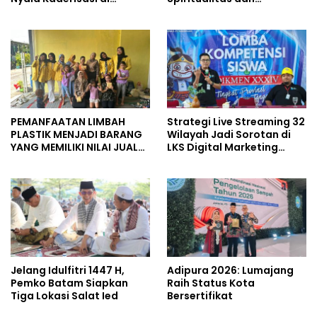
Tengah Dinamika
Persatuan
Organisasi
PEMANFAATAN LIMBAH
Strategi Live Streaming 32
PLASTIK MENJADI BARANG
Wilayah Jadi Sorotan di
YANG MEMILIKI NILAI JUAL
LKS Digital Marketing
MASYARAKAT WIDORO
Jateng 2026 Purwokerto
GADING RESIDENCE
Jelang Idulfitri 1447 H,
Adipura 2026: Lumajang
Pemko Batam Siapkan
Raih Status Kota
Tiga Lokasi Salat Ied
Bersertifikat