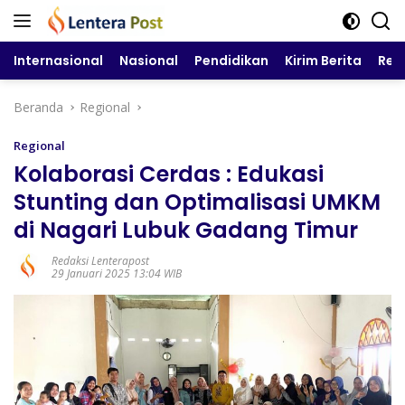
Langsung
ke
konten
Internasional
Nasional
Pendidikan
Kirim Berita
Reg
Beranda
Regional
Regional
Kolaborasi Cerdas : Edukasi
Stunting dan Optimalisasi UMKM
di Nagari Lubuk Gadang Timur
Redaksi Lenterapost
29 Januari 2025 13:04 WIB