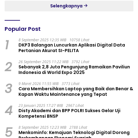
Selengkapnya
Popular Post
1
8 September 2025 12:35 WIB
10758 Lihat
DKP3 Balangan Luncurkan Aplikasi Digital Data
Pertanian Akurat SI-PELITA
2
26 September 2025 11:22 WIB
3792 Lihat
Sebanyak 2,8 Juta Pengunjung Ramaikan Paviliun
Indonesia di World Expo 2025
3
9 Maret 2026 11:55 WIB
3773 Lihat
Cara Membersihkan Laptop yang Baik dan Benar &
Kapan Waktu Maintenance yang Tepat
4
23 Januari 2025 17:27 WIB
2967 Lihat
Disty Akademi dan BPP POLRI Sukses Gelar Uji
Kompetensi BNSP
5
8 September 2025 12:23 WIB
2788 Lihat
Menkominfo: Kemajuan Teknologi Digital Dorong
Perkembangan Ekonomi Syariah