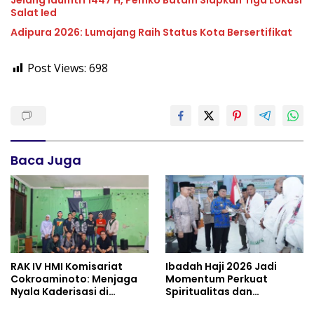
Jelang Idulfitri 1447 H, Pemko Batam Siapkan Tiga Lokasi
Salat Ied
Adipura 2026: Lumajang Raih Status Kota Bersertifikat
Post Views:
698
Baca Juga
RAK IV HMI Komisariat
Ibadah Haji 2026 Jadi
Cokroaminoto: Menjaga
Momentum Perkuat
Nyala Kaderisasi di
Spiritualitas dan
Tengah Dinamika
Persatuan