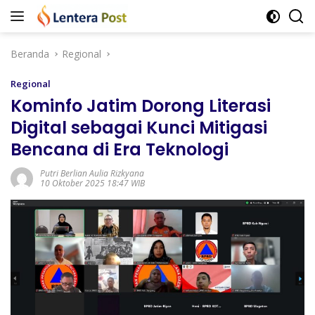
Langsung
ke
konten
Beranda
Regional
Regional
Kominfo Jatim Dorong Literasi
Digital sebagai Kunci Mitigasi
Bencana di Era Teknologi
Putri Berlian Aulia Rizkyana
10 Oktober 2025 18:47 WIB