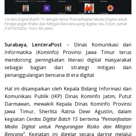
Cerdas Digital Batch 15 dengan tema ”Pemanfaatan Media Digital untuk
Pengurangan Risiko dan Mitigasi Bencana yang digelar Via Zoom, Jumat
(10/10/2025).- Foto: Mc.Jatim
Surabaya, LenteraPost
– Dinas Komunikasi dan
Informatika (Kominfo) Provinsi Jawa Timur terus
mendorong peningkatan literasi digital masyarakat
sebagai bagian dari strategi mitigasi dan
penanggulangan bencana di era digital.
Hal ini disampaikan oleh Kepala Bidang Informasi dan
Komunikasi Publik (IKP) Dinas Kominfo Jatim, Putut
Darmawan, mewakili Kepala Dinas Kominfo Provinsi
Jawa Timur, Sherlita Ratna Dewi Agustin, dalam
kegiatan
Cerdas Digital Batch 15
bertema
“Pemanfaatan
Media Digital untuk Pengurangan Risiko dan Mitigasi
Bencana”
. Kegiatan ini digelar secara daring melalui