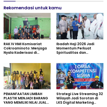
Rekomendasi untuk kamu
RAK IV HMI Komisariat
Ibadah Haji 2026 Jadi
Cokroaminoto: Menjaga
Momentum Perkuat
Nyala Kaderisasi di
Spiritualitas dan
Tengah Dinamika
Persatuan
Organisasi
PEMANFAATAN LIMBAH
Strategi Live Streaming 32
PLASTIK MENJADI BARANG
Wilayah Jadi Sorotan di
YANG MEMILIKI NILAI JUAL
LKS Digital Marketing
MASYARAKAT WIDORO
Jateng 2026 Purwokerto