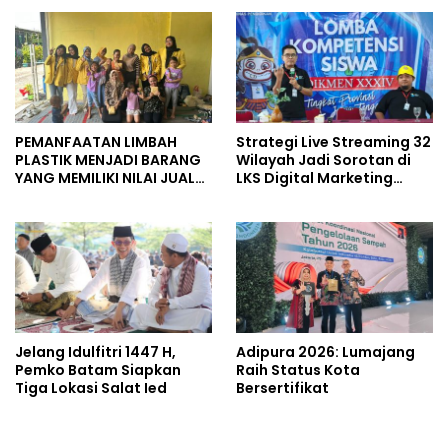
Organisasi
PEMANFAATAN LIMBAH
Strategi Live Streaming 32
PLASTIK MENJADI BARANG
Wilayah Jadi Sorotan di
YANG MEMILIKI NILAI JUAL
LKS Digital Marketing
MASYARAKAT WIDORO
Jateng 2026 Purwokerto
GADING RESIDENCE
Jelang Idulfitri 1447 H,
Adipura 2026: Lumajang
Pemko Batam Siapkan
Raih Status Kota
Tiga Lokasi Salat Ied
Bersertifikat