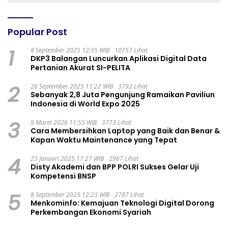
Popular Post
1
8 September 2025 12:35 WIB
10757 Lihat
DKP3 Balangan Luncurkan Aplikasi Digital Data
Pertanian Akurat SI-PELITA
2
26 September 2025 11:22 WIB
3792 Lihat
Sebanyak 2,8 Juta Pengunjung Ramaikan Paviliun
Indonesia di World Expo 2025
3
9 Maret 2026 11:55 WIB
3773 Lihat
Cara Membersihkan Laptop yang Baik dan Benar &
Kapan Waktu Maintenance yang Tepat
4
23 Januari 2025 17:27 WIB
2967 Lihat
Disty Akademi dan BPP POLRI Sukses Gelar Uji
Kompetensi BNSP
5
8 September 2025 12:23 WIB
2787 Lihat
Menkominfo: Kemajuan Teknologi Digital Dorong
Perkembangan Ekonomi Syariah