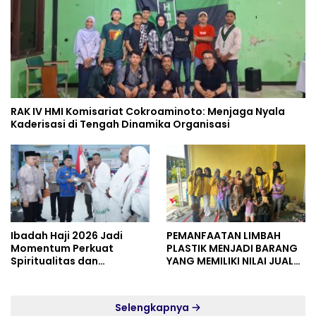
RAK IV HMI Komisariat Cokroaminoto: Menjaga Nyala
Kaderisasi di Tengah Dinamika Organisasi
Ibadah Haji 2026 Jadi
PEMANFAATAN LIMBAH
Momentum Perkuat
PLASTIK MENJADI BARANG
Spiritualitas dan
YANG MEMILIKI NILAI JUAL
Persatuan
MASYARAKAT WIDORO
GADING RESIDENCE
Selengkapnya