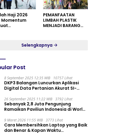
dah Haji 2026
PEMANFAATAN
i Momentum
LIMBAH PLASTIK
kuat
MENJADI BARANG
itualitas dan
YANG MEMILIKI NILAI
satuan
JUAL MASYARAKAT
WIDORO GADING
Selengkapnya
RESIDENCE
ular Post
8 September 2025 12:35 WIB
10757 Lihat
DKP3 Balangan Luncurkan Aplikasi
Digital Data Pertanian Akurat SI-
PELITA
26 September 2025 11:22 WIB
3792 Lihat
Sebanyak 2,8 Juta Pengunjung
Ramaikan Paviliun Indonesia di World
Expo 2025
9 Maret 2026 11:55 WIB
3773 Lihat
Cara Membersihkan Laptop yang Baik
dan Benar & Kapan Waktu