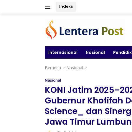
Langsung
Indeks
ke
konten
Internasional
Nasional
Pendidi
Beranda
Nasional
Nasional
KONI Jatim 2025–202
Gubernur Khofifah 
Science_ dan Sinerg
Jawa Timur Lumbung 