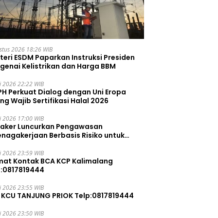
stus 2026 18:26 WIB
teri ESDM Paparkan Instruksi Presiden
genai Kelistrikan dan Harga BBM
li 2026 22:22 WIB
PH Perkuat Dialog dengan Uni Eropa
ng Wajib Sertifikasi Halal 2026
li 2026 17:00 WIB
aker Luncurkan Pengawasan
enagakerjaan Berbasis Risiko untuk
ah Pelanggaran
li 2026 23:59 WIB
mat Kontak BCA KCP Kalimalang
p:0817819444
li 2026 23:55 WIB
 KCU TANJUNG PRIOK Telp:0817819444
li 2026 23:50 WIB