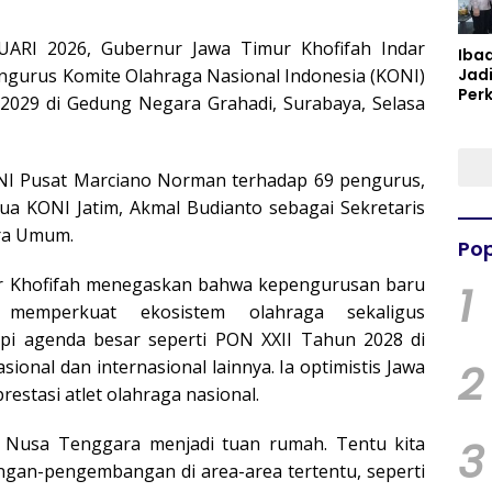
ARI 2026, Gubernur Jawa Timur Khofifah Indar
Iba
Jad
ngurus Komite Olahraga Nasional Indonesia (KONI)
Per
–2029 di Gedung Negara Grahadi, Surabaya, Selasa
Spir
Per
NI Pusat Marciano Norman terhadap 69 pengurus,
 KONI Jatim, Akmal Budianto sebagai Sekretaris
ra Umum.
Pop
r Khofifah menegaskan bahwa kepengurusan baru
1
 memperkuat ekosistem olahraga sekaligus
pi agenda besar seperti PON XXII Tahun 2028 di
2
onal dan internasional lainnya. Ia optimistis Jawa
stasi atlet olahraga nasional.
3
 Nusa Tenggara menjadi tuan rumah. Tentu kita
an-pengembangan di area-area tertentu, seperti