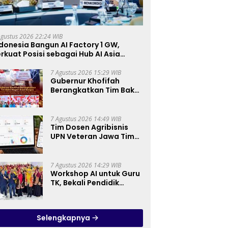
Agustus 2026 22:24 WIB
donesia Bangun AI Factory 1 GW,
rkuat Posisi sebagai Hub AI Asia
enggara
7 Agustus 2026 15:29 WIB
Gubernur Khofifah
Berangkatkan Tim Bakti
Negeri Anak Bangsa,
Berbagi Kebahagiaan
untuk Keluarga
7 Agustus 2026 14:49 WIB
Pahlawan dan Perintis
Tim Dosen Agribisnis
Kemerdekaan
UPN Veteran Jawa Timur
Kembangkan Asisten
Keuangan Berbasis AI
untuk Kelompok Tani
7 Agustus 2026 14:29 WIB
dan UMKM
Workshop AI untuk Guru
TK, Bekali Pendidik
Prinsip Pemanfaatan AI
hingga Praktik
Membuat Media Ajar
Selengkapnya