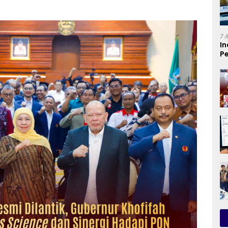
7 
In
Pe
T