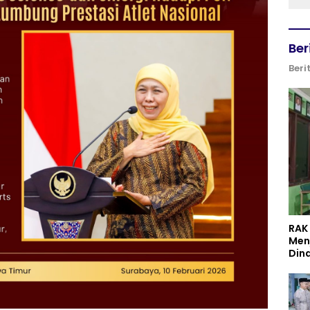
Ber
Beri
RAK
Men
Din