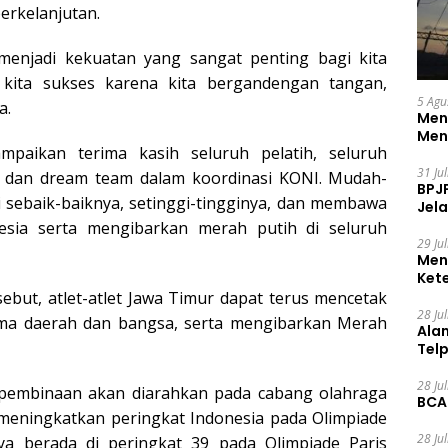
erkelanjutan.
 menjadi kekuatan yang sangat penting bagi kita
 kita sukses karena kita bergandengan tangan,
5 Agu
a.
Men
Men
mpaikan terima kasih seluruh pelatih, seluruh
31 Ju
 dan dream team dalam koordinasi KONI. Mudah-
BPJ
 sebaik-baiknya, setinggi-tingginya, dan membawa
Jela
sia serta mengibarkan merah putih di seluruh
29 Ju
Men
Ket
Ceg
sebut, atlet-atlet Jawa Timur dapat terus mencetak
28 Ju
ama daerah dan bangsa, serta mengibarkan Merah
Ala
Tel
28 Ju
pembinaan akan diarahkan pada cabang olahraga
BCA
 meningkatkan peringkat Indonesia pada Olimpiade
28 Ju
ya berada di peringkat 39 pada Olimpiade Paris