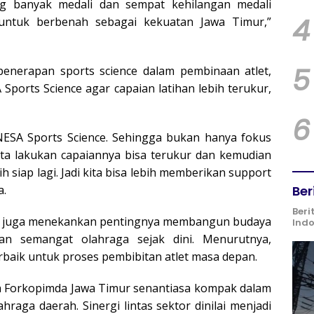
g banyak medali dan sempat kehilangan medali
4
 untuk berbenah sebagai kekuatan Jawa Timur,”
5
enerapan sports science dalam pembinaan atlet,
ports Science agar capaian latihan lebih terukur,
6
UNESA Sports Science. Sehingga bukan hanya fokus
ita lakukan capaiannya bisa terukur dan kemudian
h siap lagi. Jadi kita bisa lebih memberikan support
Ber
a.
Beri
fah juga menekankan pentingnya membangun budaya
Ind
n semangat olahraga sejak dini. Menurutnya,
baik untuk proses pembibitan atlet masa depan.
wa Forkopimda Jawa Timur senantiasa kompak dalam
aga daerah. Sinergi lintas sektor dinilai menjadi