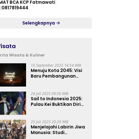
MAT BCA KCP Fatmawati
p:0817819444
Selengkapnya
isata
rita Wisata & Kuliner
16 September 2025 16:54 WIB
Menuju Kota 2045: Visi
Baru Pembangunan
Perkotaan Indonesia
28 Juli 2025 09:50 WIB
Sail to Indonesia 2025:
Pulau Kei Buktikan Diri
sebagai Destinasi Kelas
Dunia
25 Juli 2025 20:28 WIB
Menjelajahi Labirin Jiwa
Manusia: Studi
Lapangan Mahasiswa