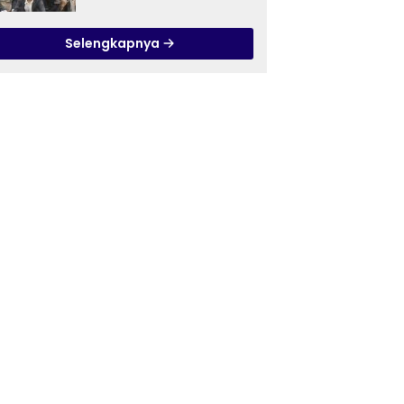
Ilmu Tasawuf ISQI Sunan
Pandanaran di RSJ
Selengkapnya
Grhasia