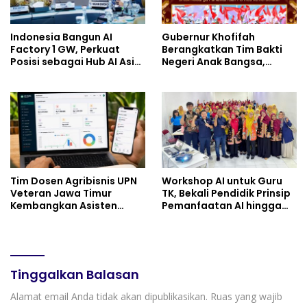
Indonesia Bangun AI
Gubernur Khofifah
Factory 1 GW, Perkuat
Berangkatkan Tim Bakti
Posisi sebagai Hub AI Asia
Negeri Anak Bangsa,
Tenggara
Berbagi Kebahagiaan
untuk Keluarga Pahlawan
dan Perintis Kemerdekaan
Tim Dosen Agribisnis UPN
Workshop AI untuk Guru
Veteran Jawa Timur
TK, Bekali Pendidik Prinsip
Kembangkan Asisten
Pemanfaatan AI hingga
Keuangan Berbasis AI
Praktik Membuat Media
untuk Kelompok Tani dan
Ajar
UMKM
Tinggalkan Balasan
Alamat email Anda tidak akan dipublikasikan.
Ruas yang wajib