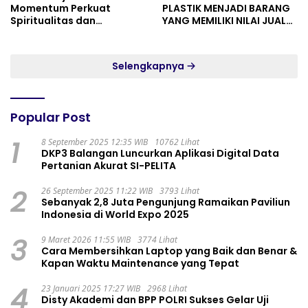
Momentum Perkuat
PLASTIK MENJADI BARANG
Spiritualitas dan
YANG MEMILIKI NILAI JUAL
Persatuan
MASYARAKAT WIDORO
GADING RESIDENCE
Selengkapnya
Popular Post
1
8 September 2025 12:35 WIB
10762 Lihat
DKP3 Balangan Luncurkan Aplikasi Digital Data
Pertanian Akurat SI-PELITA
2
26 September 2025 11:22 WIB
3793 Lihat
Sebanyak 2,8 Juta Pengunjung Ramaikan Paviliun
Indonesia di World Expo 2025
3
9 Maret 2026 11:55 WIB
3774 Lihat
Cara Membersihkan Laptop yang Baik dan Benar &
Kapan Waktu Maintenance yang Tepat
4
23 Januari 2025 17:27 WIB
2968 Lihat
Disty Akademi dan BPP POLRI Sukses Gelar Uji