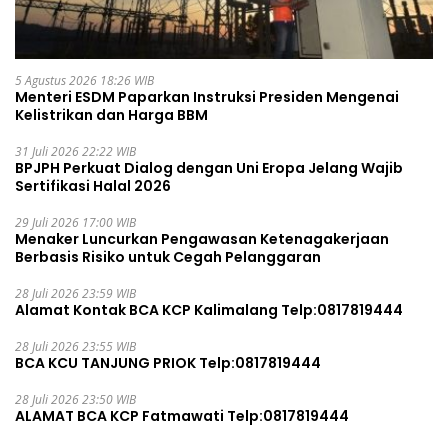
5 Agustus 2026 18:26 WIB
Menteri ESDM Paparkan Instruksi Presiden Mengenai
Kelistrikan dan Harga BBM
31 Juli 2026 22:22 WIB
BPJPH Perkuat Dialog dengan Uni Eropa Jelang Wajib
Sertifikasi Halal 2026
29 Juli 2026 17:00 WIB
Menaker Luncurkan Pengawasan Ketenagakerjaan
Berbasis Risiko untuk Cegah Pelanggaran
28 Juli 2026 23:59 WIB
Alamat Kontak BCA KCP Kalimalang Telp:0817819444
28 Juli 2026 23:55 WIB
BCA KCU TANJUNG PRIOK Telp:0817819444
28 Juli 2026 23:50 WIB
ALAMAT BCA KCP Fatmawati Telp:0817819444