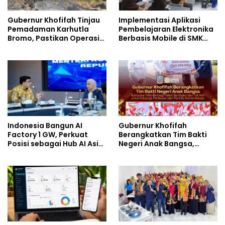
Gubernur Khofifah Tinjau
Implementasi Aplikasi
Pemadaman Karhutla
Pembelajaran Elektronika
Bromo, Pastikan Operasi
Berbasis Mobile di SMK
Darat, Water Bombing
Negeri 10 Kota Bekasi,
dan Drone Dioptimalkan
Mendukung Digitalisasi
dan Inovasi Pembelajaran
Indonesia Bangun AI
Gubernur Khofifah
Factory 1 GW, Perkuat
Berangkatkan Tim Bakti
Posisi sebagai Hub AI Asia
Negeri Anak Bangsa,
Tenggara
Berbagi Kebahagiaan
untuk Keluarga Pahlawan
dan Perintis Kemerdekaan