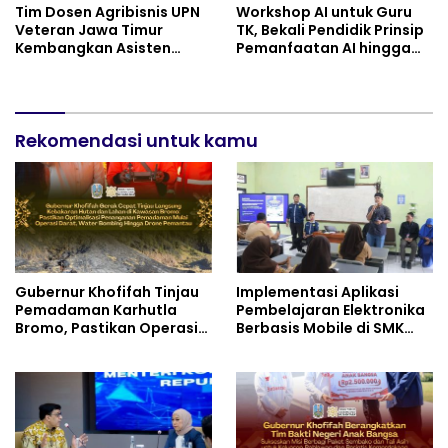
Tim Dosen Agribisnis UPN
Workshop AI untuk Guru
Veteran Jawa Timur
TK, Bekali Pendidik Prinsip
Kembangkan Asisten
Pemanfaatan AI hingga
Keuangan Berbasis AI
Praktik Membuat Media
untuk Kelompok Tani dan
Ajar
UMKM
Rekomendasi untuk kamu
Gubernur Khofifah Tinjau
Implementasi Aplikasi
Pemadaman Karhutla
Pembelajaran Elektronika
Bromo, Pastikan Operasi
Berbasis Mobile di SMK
Darat, Water Bombing
Negeri 10 Kota Bekasi,
dan Drone Dioptimalkan
Mendukung Digitalisasi
dan Inovasi Pembelajaran