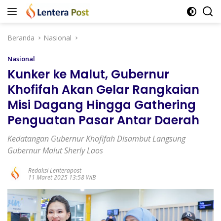
Langsung
ke
konten
Beranda
Nasional
Nasional
Kunker ke Malut, Gubernur
Khofifah Akan Gelar Rangkaian
Misi Dagang Hingga Gathering
Penguatan Pasar Antar Daerah
Kedatangan Gubernur Khofifah Disambut Langsung
Gubernur Malut Sherly Laos
Redaksi Lenterapost
11 Maret 2025 13:58 WIB