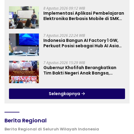
Drone Dioptimalkan
8 Agustus 2026 09:12 WIB
Implementasi Aplikasi Pembelajaran
Elektronika Berbasis Mobile di SMK
Negeri 10 Kota Bekasi, Mendukung
Digitalisasi dan Inovasi
Pembelajaran
7 Agustus 2026 22:24 WIB
Indonesia Bangun AI Factory 1 GW,
Perkuat Posisi sebagai Hub AI Asia
Tenggara
7 Agustus 2026 15:29 WIB
Gubernur Khofifah Berangkatkan
Tim Bakti Negeri Anak Bangsa,
Berbagi Kebahagiaan untuk
Keluarga Pahlawan dan Perintis
Kemerdekaan
Selengkapnya
Berita Regional
Berita Regional di Seluruh Wilayah Indonesia