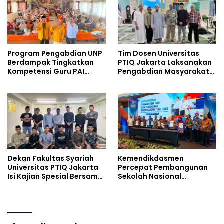
Program Pengabdian UNP
Tim Dosen Universitas
Berdampak Tingkatkan
PTIQ Jakarta Laksanakan
Kompetensi Guru PAI
Pengabdian Masyarakat
melalui AI dan Digital
di Masjid Al-Rohim, Ho Chi
Pedagogy
Minh City, Vietnam
Dekan Fakultas Syariah
Kemendikdasmen
Universitas PTIQ Jakarta
Percepat Pembangunan
Isi Kajian Spesial Bersama
Sekolah Nasional
Diaspora Indonesia di
Terintegrasi Bersama 30
Jepang
Pemda