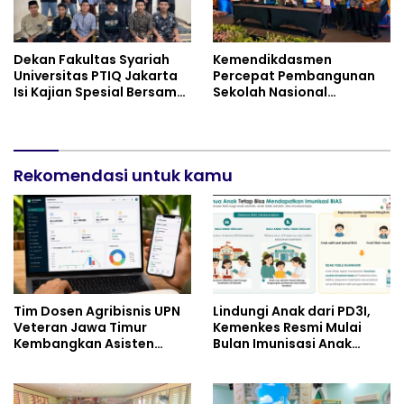
Dekan Fakultas Syariah
Kemendikdasmen
Universitas PTIQ Jakarta
Percepat Pembangunan
Isi Kajian Spesial Bersama
Sekolah Nasional
Diaspora Indonesia di
Terintegrasi Bersama 30
Jepang
Pemda
Rekomendasi untuk kamu
Tim Dosen Agribisnis UPN
Lindungi Anak dari PD3I,
Veteran Jawa Timur
Kemenkes Resmi Mulai
Kembangkan Asisten
Bulan Imunisasi Anak
Keuangan Berbasis AI
Sekolah (BIAS) 2026
untuk Kelompok Tani dan
UMKM