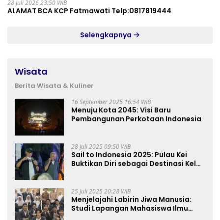
28 Juli 2026 23:50 WIB
ALAMAT BCA KCP Fatmawati Telp:0817819444
Selengkapnya
Wisata
Berita Wisata & Kuliner
16 September 2025 16:54 WIB
Menuju Kota 2045: Visi Baru
Pembangunan Perkotaan Indonesia
28 Juli 2025 09:50 WIB
Sail to Indonesia 2025: Pulau Kei
Buktikan Diri sebagai Destinasi Kelas
Dunia
25 Juli 2025 20:28 WIB
Menjelajahi Labirin Jiwa Manusia:
Studi Lapangan Mahasiswa Ilmu
Tasawuf ISQI Sunan Pandanaran di