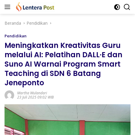
Langsung
ke
konten
Beranda
Pendidikan
Pendidikan
Meningkatkan Kreativitas Guru
melalui AI: Pelatihan DALL·E dan
Suno AI Warnai Program Smart
Teaching di SDN 6 Batang
Jeneponto
Martha Wulandari
23 Juli 2025 09:02 WIB