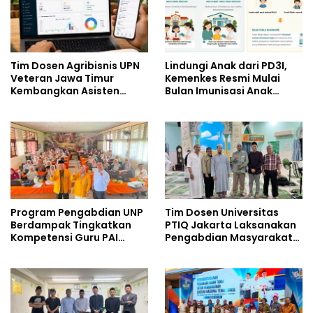
Tim Dosen Agribisnis UPN
Lindungi Anak dari PD3I,
Veteran Jawa Timur
Kemenkes Resmi Mulai
Kembangkan Asisten
Bulan Imunisasi Anak
Keuangan Berbasis AI
Sekolah (BIAS) 2026
untuk Kelompok Tani dan
UMKM
Program Pengabdian UNP
Tim Dosen Universitas
Berdampak Tingkatkan
PTIQ Jakarta Laksanakan
Kompetensi Guru PAI
Pengabdian Masyarakat
melalui AI dan Digital
di Masjid Al-Rohim, Ho Chi
Pedagogy
Minh City, Vietnam