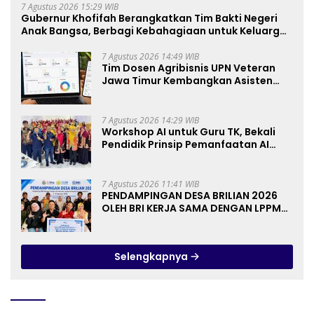
7 Agustus 2026 15:29 WIB
Gubernur Khofifah Berangkatkan Tim Bakti Negeri
Anak Bangsa, Berbagi Kebahagiaan untuk Keluarga
Pahlawan dan Perintis Kemerdekaan
7 Agustus 2026 14:49 WIB
Tim Dosen Agribisnis UPN Veteran
Jawa Timur Kembangkan Asisten
Keuangan Berbasis AI untuk
Kelompok Tani dan UMKM
7 Agustus 2026 14:29 WIB
Workshop AI untuk Guru TK, Bekali
Pendidik Prinsip Pemanfaatan AI
hingga Praktik Membuat Media Ajar
7 Agustus 2026 11:41 WIB
PENDAMPINGAN DESA BRILIAN 2026
OLEH BRI KERJA SAMA DENGAN LPPM
UNIVERSITAS JENDERAL SOEDIRMAN
PURWOKERTO
Selengkapnya