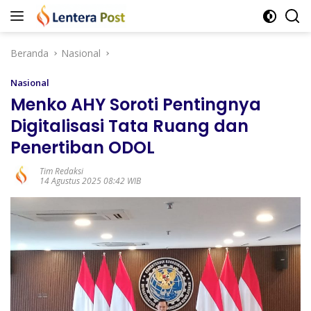
Langsung
ke
konten
Beranda
Nasional
Nasional
Menko AHY Soroti Pentingnya
Digitalisasi Tata Ruang dan
Penertiban ODOL
Tim Redaksi
14 Agustus 2025 08:42 WIB