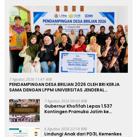
7 Agustus 2026 11:41 WIB
PENDAMPINGAN DESA BRILIAN 2026 OLEH BRI KERJA
SAMA DENGAN LPPM UNIVERSITAS JENDERAL
SOEDIRMAN PURWOKERTO
7 Agustus 2026 09:43 WIB
Gubernur Khofifah Lepas 1.537
Kontingen Pramuka Jatim ke
Jambore Nasional XII: Pesankan
Pererat Persaudaraan, Perkuat
Persatuan dan Semangat
6 Agustus 2026 22:14 WIB
Nasionalisme
Lindungi Anak dari PD3I, Kemenkes