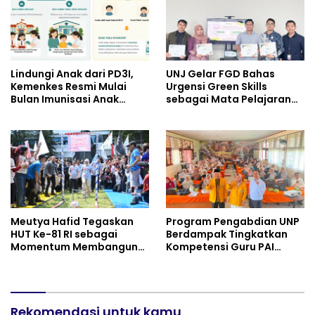
Semangat Nasionalisme
Lindungi Anak dari PD3I,
UNJ Gelar FGD Bahas
Kemenkes Resmi Mulai
Urgensi Green Skills
Bulan Imunisasi Anak
sebagai Mata Pelajaran
Sekolah (BIAS) 2026
Umum Baru pada
Kurikulum SMK Pariwisata,
Perhotelan, dan UPW
Meutya Hafid Tegaskan
Program Pengabdian UNP
HUT Ke-81 RI sebagai
Berdampak Tingkatkan
Momentum Membangun
Kompetensi Guru PAI
Kolaborasi yang Lebih
melalui AI dan Digital
Kuat di Kemkomdigi
Pedagogy
Rekomendasi untuk kamu