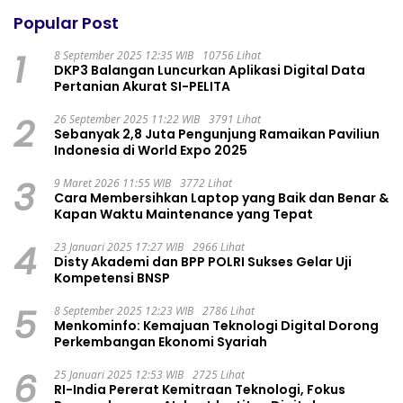
Popular Post
1
8 September 2025 12:35 WIB
10756 Lihat
DKP3 Balangan Luncurkan Aplikasi Digital Data
Pertanian Akurat SI-PELITA
2
26 September 2025 11:22 WIB
3791 Lihat
Sebanyak 2,8 Juta Pengunjung Ramaikan Paviliun
Indonesia di World Expo 2025
3
9 Maret 2026 11:55 WIB
3772 Lihat
Cara Membersihkan Laptop yang Baik dan Benar &
Kapan Waktu Maintenance yang Tepat
4
23 Januari 2025 17:27 WIB
2966 Lihat
Disty Akademi dan BPP POLRI Sukses Gelar Uji
Kompetensi BNSP
5
8 September 2025 12:23 WIB
2786 Lihat
Menkominfo: Kemajuan Teknologi Digital Dorong
Perkembangan Ekonomi Syariah
6
25 Januari 2025 12:53 WIB
2725 Lihat
RI-India Pererat Kemitraan Teknologi, Fokus