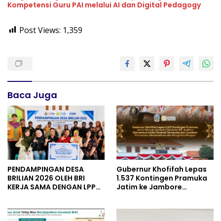
Kompetensi Guru PAI melalui AI dan Digital Pedagogy
Post Views:
1,359
Baca Juga
PENDAMPINGAN DESA
Gubernur Khofifah Lepas
BRILIAN 2026 OLEH BRI
1.537 Kontingen Pramuka
KERJA SAMA DENGAN LPPM
Jatim ke Jambore
UNIVERSITAS JENDERAL
Nasional XII: Pesankan
SOEDIRMAN PURWOKERTO
Pererat Persaudaraan,
Perkuat Persatuan dan