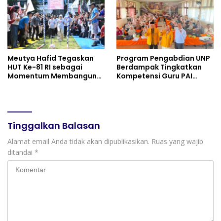
Meutya Hafid Tegaskan
Program Pengabdian UNP
HUT Ke-81 RI sebagai
Berdampak Tingkatkan
Momentum Membangun
Kompetensi Guru PAI
Kolaborasi yang Lebih
melalui AI dan Digital
Kuat di Kemkomdigi
Pedagogy
Tinggalkan Balasan
Alamat email Anda tidak akan dipublikasikan.
Ruas yang wajib
ditandai
*