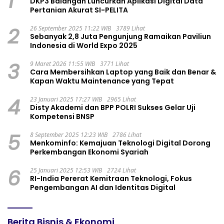
1
DKP3 Balangan Luncurkan Aplikasi Digital Data
Pertanian Akurat SI-PELITA
2
26 September 2025 11:22 WIB
3789 Lihat
Sebanyak 2,8 Juta Pengunjung Ramaikan Paviliun
Indonesia di World Expo 2025
3
9 Maret 2026 11:55 WIB
3771 Lihat
Cara Membersihkan Laptop yang Baik dan Benar &
Kapan Waktu Maintenance yang Tepat
4
23 Januari 2025 17:27 WIB
2965 Lihat
Disty Akademi dan BPP POLRI Sukses Gelar Uji
Kompetensi BNSP
5
8 September 2025 12:23 WIB
2786 Lihat
Menkominfo: Kemajuan Teknologi Digital Dorong
Perkembangan Ekonomi Syariah
6
25 Januari 2025 12:53 WIB
2724 Lihat
RI-India Pererat Kemitraan Teknologi, Fokus
Pengembangan AI dan Identitas Digital
Berita Bisnis & Ekonomi