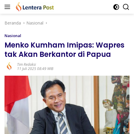
Langsung
ke
konten
Beranda
Nasional
Nasional
Menko Kumham Imipas: Wapres
tak Akan Berkantor di Papua
Tim Redaksi
11 Juli 2025 08:49 WIB