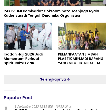
RAK IV HMI Komisariat Cokroaminoto: Menjaga Nyala
Kaderisasi di Tengah Dinamika Organisasi
Ibadah Haji 2026 Jadi
PEMANFAATAN LIMBAH
Momentum Perkuat
PLASTIK MENJADI BARANG
Spiritualitas dan
YANG MEMILIKI NILAI JUAL
Persatuan
MASYARAKAT WIDORO
GADING RESIDENCE
Selengkapnya
Popular Post
8 September 2025 12:35 WIB
10755 Lihat