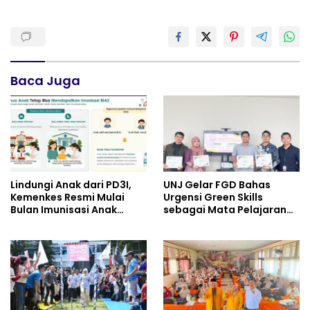
Baca Juga
Lindungi Anak dari PD3I,
UNJ Gelar FGD Bahas
Kemenkes Resmi Mulai
Urgensi Green Skills
Bulan Imunisasi Anak
sebagai Mata Pelajaran
Sekolah (BIAS) 2026
Umum Baru pada
Kurikulum SMK Pariwisata,
Perhotelan, dan UPW