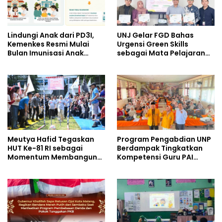
Lindungi Anak dari PD3I,
UNJ Gelar FGD Bahas
Kemenkes Resmi Mulai
Urgensi Green Skills
Bulan Imunisasi Anak
sebagai Mata Pelajaran
Sekolah (BIAS) 2026
Umum Baru pada
Kurikulum SMK Pariwisata,
Perhotelan, dan UPW
Meutya Hafid Tegaskan
Program Pengabdian UNP
HUT Ke-81 RI sebagai
Berdampak Tingkatkan
Momentum Membangun
Kompetensi Guru PAI
Kolaborasi yang Lebih
melalui AI dan Digital
Kuat di Kemkomdigi
Pedagogy