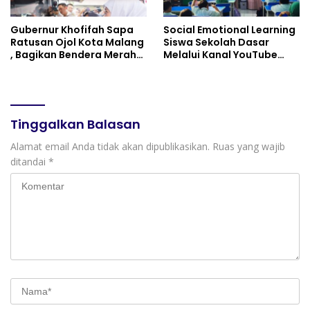
Gubernur Khofifah Sapa
Social Emotional Learning
Ratusan Ojol Kota Malang
Siswa Sekolah Dasar
, Bagikan Bendera Merah
Melalui Kanal YouTube
Putih dan Sembako Saat
Minivila
Manfaatkan Program
Pembebasan Denda dan
Pokok Tunggakan PKB
Tinggalkan Balasan
Alamat email Anda tidak akan dipublikasikan.
Ruas yang wajib
ditandai
*