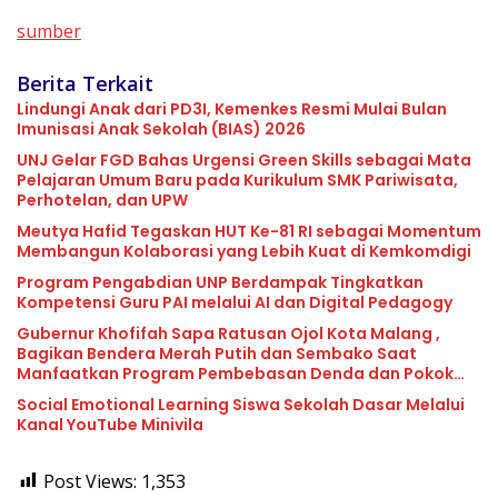
sumber
Berita Terkait
Lindungi Anak dari PD3I, Kemenkes Resmi Mulai Bulan
Imunisasi Anak Sekolah (BIAS) 2026
UNJ Gelar FGD Bahas Urgensi Green Skills sebagai Mata
Pelajaran Umum Baru pada Kurikulum SMK Pariwisata,
Perhotelan, dan UPW
Meutya Hafid Tegaskan HUT Ke-81 RI sebagai Momentum
Membangun Kolaborasi yang Lebih Kuat di Kemkomdigi
Program Pengabdian UNP Berdampak Tingkatkan
Kompetensi Guru PAI melalui AI dan Digital Pedagogy
Gubernur Khofifah Sapa Ratusan Ojol Kota Malang ,
Bagikan Bendera Merah Putih dan Sembako Saat
Manfaatkan Program Pembebasan Denda dan Pokok
Tunggakan PKB
Social Emotional Learning Siswa Sekolah Dasar Melalui
Kanal YouTube Minivila
Post Views:
1,353