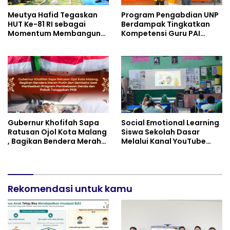
Meutya Hafid Tegaskan
Program Pengabdian UNP
HUT Ke-81 RI sebagai
Berdampak Tingkatkan
Momentum Membangun
Kompetensi Guru PAI
Kolaborasi yang Lebih
melalui AI dan Digital
Kuat di Kemkomdigi
Pedagogy
Gubernur Khofifah Sapa
Social Emotional Learning
Ratusan Ojol Kota Malang
Siswa Sekolah Dasar
, Bagikan Bendera Merah
Melalui Kanal YouTube
Putih dan Sembako Saat
Minivila
Manfaatkan Program
Pembebasan Denda dan
Pokok Tunggakan PKB
Rekomendasi untuk kamu