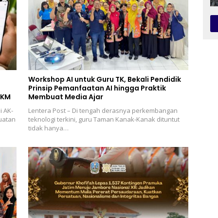
Workshop AI untuk Guru TK, Bekali Pendidik
Prinsip Pemanfaatan AI hingga Praktik
MKM
Membuat Media Ajar
i AK-
Lentera Post – Di tengah derasnya perkembangan
uatan
teknologi terkini, guru Taman Kanak-Kanak dituntut
tidak hanya…