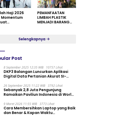
dah Haji 2026
PEMANFAATAN
i Momentum
LIMBAH PLASTIK
kuat
MENJADI BARANG
itualitas dan
YANG MEMILIKI NILAI
satuan
JUAL MASYARAKAT
WIDORO GADING
Selengkapnya
RESIDENCE
ular Post
8 September 2025 12:35 WIB
10757 Lihat
DKP3 Balangan Luncurkan Aplikasi
Digital Data Pertanian Akurat SI-
PELITA
26 September 2025 11:22 WIB
3792 Lihat
Sebanyak 2,8 Juta Pengunjung
Ramaikan Paviliun Indonesia di World
Expo 2025
9 Maret 2026 11:55 WIB
3773 Lihat
Cara Membersihkan Laptop yang Baik
dan Benar & Kapan Waktu