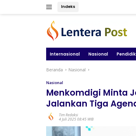
Langsung
Indeks
ke
konten
Internasional
Nasional
Pendidi
Beranda
Nasional
Nasional
Menkomdigi Minta J
Jalankan Tiga Agend
Tim Redaksi
4 Juli 2025 08:45 WIB