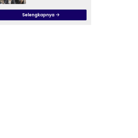
Ilmu Tasawuf ISQI Sunan
Pandanaran di RSJ
Selengkapnya
Grhasia