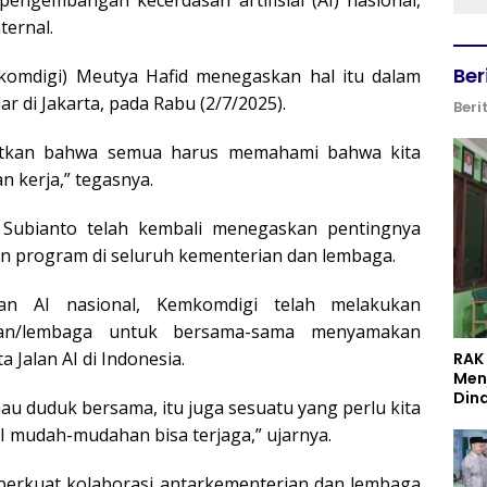
 pengembangan kecerdasan artifisial (AI) nasional,
ternal.
Ber
komdigi) Meutya Hafid menegaskan hal itu dalam
 di Jakarta, pada Rabu (2/7/2025).
Beri
gatkan bahwa semua harus memahami bahwa kita
 kerja,” tegasnya.
Subianto telah kembali menegaskan pentingnya
an program di seluruh kementerian dan lembaga.
n AI nasional, Kemkomdigi telah melakukan
ian/lembaga untuk bersama-sama menyamakan
Jalan AI di Indonesia.
RAK
Men
Din
u duduk bersama, itu juga sesuatu yang perlu kita
 AI mudah-mudahan bisa terjaga,” ujarnya.
perkuat kolaborasi antarkementerian dan lembaga