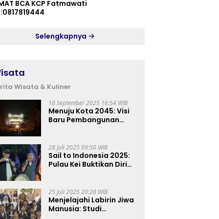
MAT BCA KCP Fatmawati
p:0817819444
Selengkapnya
isata
rita Wisata & Kuliner
16 September 2025 16:54 WIB
Menuju Kota 2045: Visi
Baru Pembangunan
Perkotaan Indonesia
28 Juli 2025 09:50 WIB
Sail to Indonesia 2025:
Pulau Kei Buktikan Diri
sebagai Destinasi Kelas
Dunia
25 Juli 2025 20:28 WIB
Menjelajahi Labirin Jiwa
Manusia: Studi
Lapangan Mahasiswa