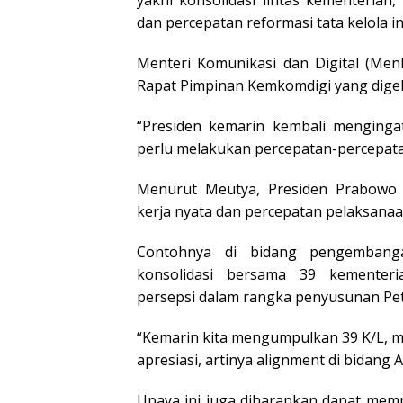
yakni konsolidasi lintas kementerian,
dan percepatan reformasi tata kelola in
Menteri Komunikasi dan Digital (Men
Rapat Pimpinan Kemkomdigi yang digelar
“Presiden kemarin kembali mengin
perlu melakukan percepatan-percepatan
Menurut Meutya, Presiden Prabowo 
kerja nyata dan percepatan pelaksana
Contohnya di bidang pengembanga
konsolidasi bersama 39 kementer
persepsi dalam rangka penyusunan Peta 
“Kemarin kita mengumpulkan 39 K/L, ma
apresiasi, artinya alignment di bidang
Upaya ini juga diharapkan dapat mem