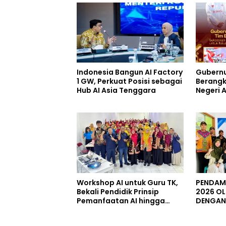
Indonesia Bangun AI Factory
Gubernu
1 GW, Perkuat Posisi sebagai
Berangk
Hub AI Asia Tenggara
Negeri 
Berbagi
Keluarg
Perinti
Workshop AI untuk Guru TK,
PENDAMP
Bekali Pendidik Prinsip
2026 OL
Pemanfaatan AI hingga
DENGAN 
Praktik Membuat Media Ajar
JENDER
PURWOK