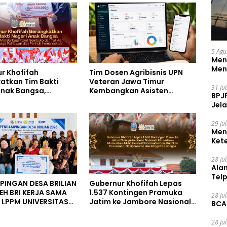
5 Agu
Men
Men
r Khofifah
Tim Dosen Agribisnis UPN
atkan Tim Bakti
Veteran Jawa Timur
31 Ju
Anak Bangsa,
Kembangkan Asisten
BPJ
 Kebahagiaan untuk
Keuangan Berbasis AI untuk
Jela
a Pahlawan dan
Kelompok Tani dan UMKM
s Kemerdekaan
29 Ju
Men
Ket
Ceg
28 Ju
Ala
Tel
INGAN DESA BRILIAN
Gubernur Khofifah Lepas
EH BRI KERJA SAMA
1.537 Kontingen Pramuka
28 Ju
LPPM UNIVERSITAS
Jatim ke Jambore Nasional
BCA
AL SOEDIRMAN
XII: Pesankan Pererat
ERTO
Persaudaraan, Perkuat
28 Ju