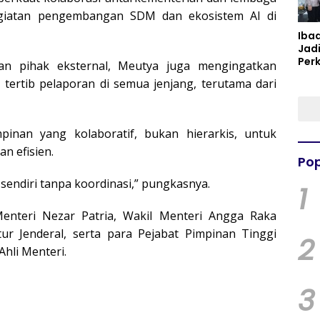
egiatan pengembangan SDM dan ekosistem AI di
Iba
Jad
Per
an pihak eksternal, Meutya juga mengingatkan
Spir
tertib pelaporan di semua jenjang, terutama dari
Per
inan yang kolaboratif, bukan hierarkis, untuk
n efisien.
Pop
sendiri tanpa koordinasi,” pungkasnya.
1
Menteri Nezar Patria, Wakil Menteri Angga Raka
tur Jenderal, serta para Pejabat Pimpinan Tinggi
2
Ahli Menteri.
3