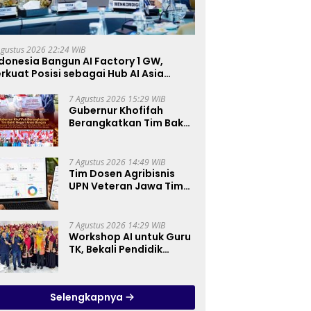
Agustus 2026 22:24 WIB
donesia Bangun AI Factory 1 GW,
rkuat Posisi sebagai Hub AI Asia
enggara
7 Agustus 2026 15:29 WIB
Gubernur Khofifah
Berangkatkan Tim Bakti
Negeri Anak Bangsa,
Berbagi Kebahagiaan
untuk Keluarga
7 Agustus 2026 14:49 WIB
Pahlawan dan Perintis
Tim Dosen Agribisnis
Kemerdekaan
UPN Veteran Jawa Timur
Kembangkan Asisten
Keuangan Berbasis AI
untuk Kelompok Tani
7 Agustus 2026 14:29 WIB
dan UMKM
Workshop AI untuk Guru
TK, Bekali Pendidik
Prinsip Pemanfaatan AI
hingga Praktik
Membuat Media Ajar
Selengkapnya