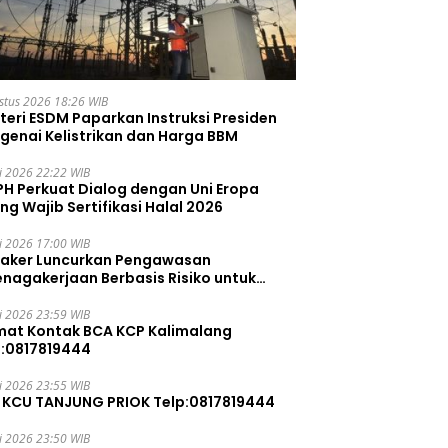
stus 2026 18:26 WIB
teri ESDM Paparkan Instruksi Presiden
genai Kelistrikan dan Harga BBM
li 2026 22:22 WIB
PH Perkuat Dialog dengan Uni Eropa
ng Wajib Sertifikasi Halal 2026
li 2026 17:00 WIB
aker Luncurkan Pengawasan
enagakerjaan Berbasis Risiko untuk
ah Pelanggaran
li 2026 23:59 WIB
mat Kontak BCA KCP Kalimalang
p:0817819444
li 2026 23:55 WIB
 KCU TANJUNG PRIOK Telp:0817819444
li 2026 23:50 WIB