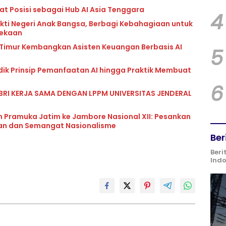
at Posisi sebagai Hub AI Asia Tenggara
4
kti Negeri Anak Bangsa, Berbagi Kebahagiaan untuk
dekaan
 Timur Kembangkan Asisten Keuangan Berbasis AI
5
idik Prinsip Pemanfaatan AI hingga Praktik Membuat
6
BRI KERJA SAMA DENGAN LPPM UNIVERSITAS JENDERAL
n Pramuka Jatim ke Jambore Nasional XII: Pesankan
uan dan Semangat Nasionalisme
Ber
Beri
Ind