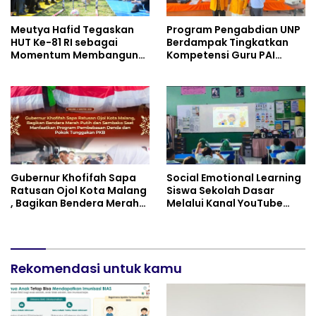
Meutya Hafid Tegaskan
Program Pengabdian UNP
HUT Ke-81 RI sebagai
Berdampak Tingkatkan
Momentum Membangun
Kompetensi Guru PAI
Kolaborasi yang Lebih
melalui AI dan Digital
Kuat di Kemkomdigi
Pedagogy
Gubernur Khofifah Sapa
Social Emotional Learning
Ratusan Ojol Kota Malang
Siswa Sekolah Dasar
, Bagikan Bendera Merah
Melalui Kanal YouTube
Putih dan Sembako Saat
Minivila
Manfaatkan Program
Pembebasan Denda dan
Pokok Tunggakan PKB
Rekomendasi untuk kamu