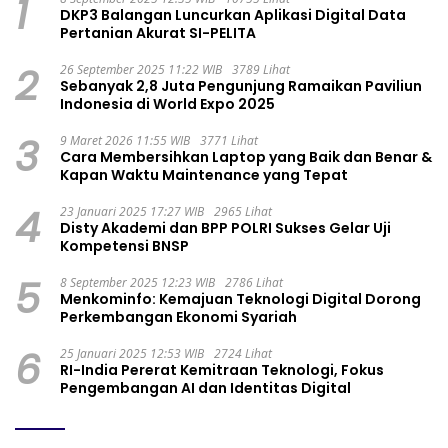
1
DKP3 Balangan Luncurkan Aplikasi Digital Data
Pertanian Akurat SI-PELITA
2
26 September 2025 11:22 WIB
3789 Lihat
Sebanyak 2,8 Juta Pengunjung Ramaikan Paviliun
Indonesia di World Expo 2025
3
9 Maret 2026 11:55 WIB
3771 Lihat
Cara Membersihkan Laptop yang Baik dan Benar &
Kapan Waktu Maintenance yang Tepat
4
23 Januari 2025 17:27 WIB
2965 Lihat
Disty Akademi dan BPP POLRI Sukses Gelar Uji
Kompetensi BNSP
5
8 September 2025 12:23 WIB
2786 Lihat
Menkominfo: Kemajuan Teknologi Digital Dorong
Perkembangan Ekonomi Syariah
6
25 Januari 2025 12:53 WIB
2724 Lihat
RI-India Pererat Kemitraan Teknologi, Fokus
Pengembangan AI dan Identitas Digital