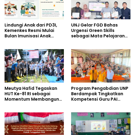
Lindungi Anak dari PD3I,
UNJ Gelar FGD Bahas
Kemenkes Resmi Mulai
Urgensi Green Skills
Bulan Imunisasi Anak
sebagai Mata Pelajaran
Sekolah (BIAS) 2026
Umum Baru pada
Kurikulum SMK Pariwisata,
Perhotelan, dan UPW
Meutya Hafid Tegaskan
Program Pengabdian UNP
HUT Ke-81 RI sebagai
Berdampak Tingkatkan
Momentum Membangun
Kompetensi Guru PAI
Kolaborasi yang Lebih
melalui AI dan Digital
Kuat di Kemkomdigi
Pedagogy