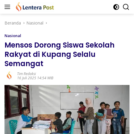
Langsung
ke
konten
Beranda
Nasional
Nasional
Mensos Dorong Siswa Sekolah
Rakyat di Kupang Selalu
Semangat
Tim Redaksi
16 Juli 2025 14:54 WIB