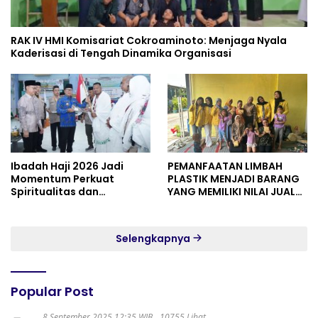
RAK IV HMI Komisariat Cokroaminoto: Menjaga Nyala
Kaderisasi di Tengah Dinamika Organisasi
Ibadah Haji 2026 Jadi
PEMANFAATAN LIMBAH
Momentum Perkuat
PLASTIK MENJADI BARANG
Spiritualitas dan
YANG MEMILIKI NILAI JUAL
Persatuan
MASYARAKAT WIDORO
GADING RESIDENCE
Selengkapnya
Popular Post
8 September 2025 12:35 WIB
10755 Lihat