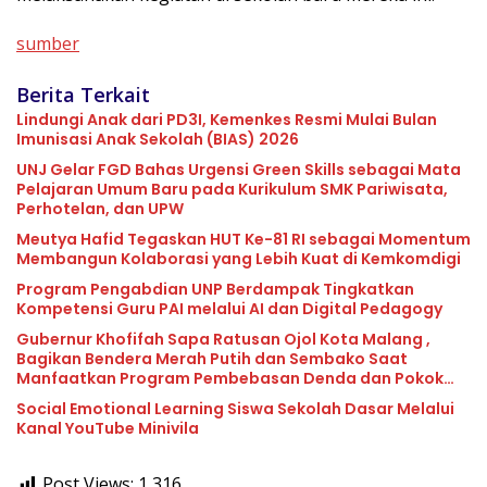
sumber
Berita Terkait
Lindungi Anak dari PD3I, Kemenkes Resmi Mulai Bulan
Imunisasi Anak Sekolah (BIAS) 2026
UNJ Gelar FGD Bahas Urgensi Green Skills sebagai Mata
Pelajaran Umum Baru pada Kurikulum SMK Pariwisata,
Perhotelan, dan UPW
Meutya Hafid Tegaskan HUT Ke-81 RI sebagai Momentum
Membangun Kolaborasi yang Lebih Kuat di Kemkomdigi
Program Pengabdian UNP Berdampak Tingkatkan
Kompetensi Guru PAI melalui AI dan Digital Pedagogy
Gubernur Khofifah Sapa Ratusan Ojol Kota Malang ,
Bagikan Bendera Merah Putih dan Sembako Saat
Manfaatkan Program Pembebasan Denda dan Pokok
Tunggakan PKB
Social Emotional Learning Siswa Sekolah Dasar Melalui
Kanal YouTube Minivila
Post Views:
1,316