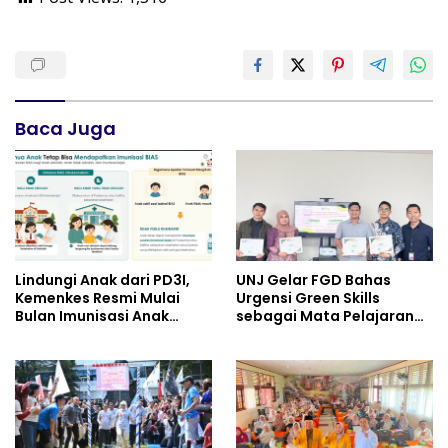
Baca Juga
Lindungi Anak dari PD3I,
UNJ Gelar FGD Bahas
Kemenkes Resmi Mulai
Urgensi Green Skills
Bulan Imunisasi Anak
sebagai Mata Pelajaran
Sekolah (BIAS) 2026
Umum Baru pada
Kurikulum SMK Pariwisata,
Perhotelan, dan UPW