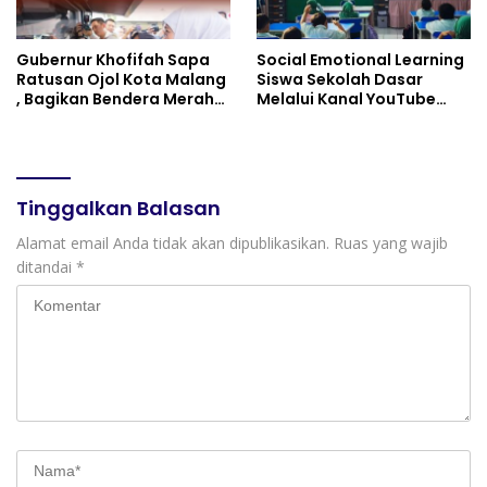
Gubernur Khofifah Sapa
Social Emotional Learning
Ratusan Ojol Kota Malang
Siswa Sekolah Dasar
, Bagikan Bendera Merah
Melalui Kanal YouTube
Putih dan Sembako Saat
Minivila
Manfaatkan Program
Pembebasan Denda dan
Pokok Tunggakan PKB
Tinggalkan Balasan
Alamat email Anda tidak akan dipublikasikan.
Ruas yang wajib
ditandai
*