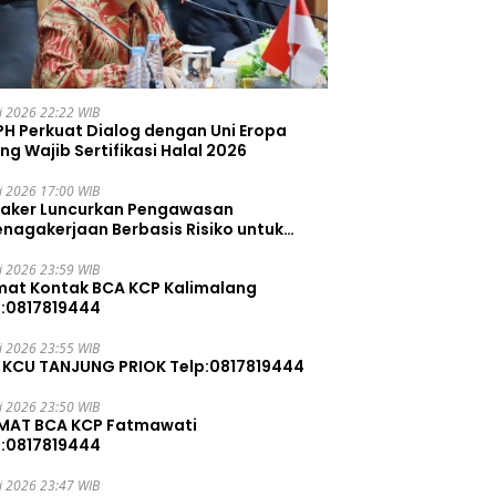
li 2026 22:22 WIB
PH Perkuat Dialog dengan Uni Eropa
ng Wajib Sertifikasi Halal 2026
li 2026 17:00 WIB
aker Luncurkan Pengawasan
enagakerjaan Berbasis Risiko untuk
ah Pelanggaran
li 2026 23:59 WIB
mat Kontak BCA KCP Kalimalang
p:0817819444
li 2026 23:55 WIB
 KCU TANJUNG PRIOK Telp:0817819444
li 2026 23:50 WIB
MAT BCA KCP Fatmawati
p:0817819444
li 2026 23:47 WIB