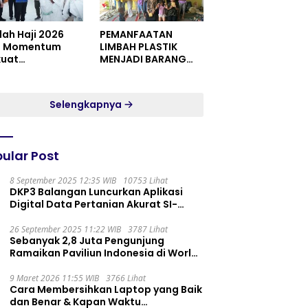
dah Haji 2026
PEMANFAATAN
i Momentum
LIMBAH PLASTIK
kuat
MENJADI BARANG
itualitas dan
YANG MEMILIKI NILAI
satuan
JUAL MASYARAKAT
WIDORO GADING
Selengkapnya
RESIDENCE
ular Post
8 September 2025 12:35 WIB
10753 Lihat
DKP3 Balangan Luncurkan Aplikasi
Digital Data Pertanian Akurat SI-
PELITA
26 September 2025 11:22 WIB
3787 Lihat
Sebanyak 2,8 Juta Pengunjung
Ramaikan Paviliun Indonesia di World
Expo 2025
9 Maret 2026 11:55 WIB
3766 Lihat
Cara Membersihkan Laptop yang Baik
dan Benar & Kapan Waktu