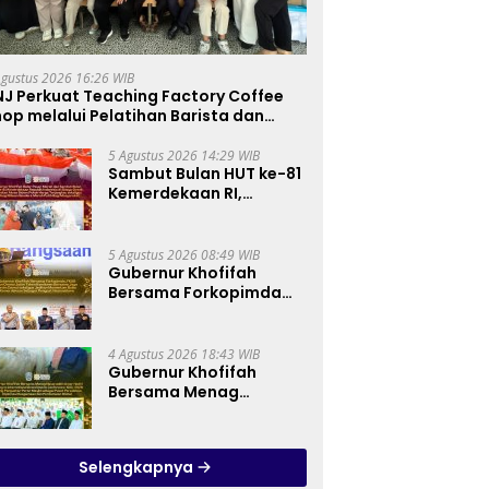
Agustus 2026 16:26 WIB
NJ Perkuat Teaching Factory Coffee
op melalui Pelatihan Barista dan
oduksi Cookies di SLBN 2 Central Kota
imahi
5 Agustus 2026 14:29 WIB
Sambut Bulan HUT ke-81
Kemerdekaan RI,
Gubernur Khofifah
Semarakkan Pasar
Murah di Gresik dengan
5 Agustus 2026 08:49 WIB
Berbagi Ribuan Bendera
Gubernur Khofifah
Merah Putih Bagi
Bersama Forkopimda
Masyarakat
dan Tokoh Lintas
Agama Perkuat
Komitmen Jaga
4 Agustus 2026 18:43 WIB
Kedamaian Jawa Timur
Gubernur Khofifah
serta Semangat
Bersama Menag
Kebangsaan
Nasaruddin Umar Hadiri
Tabligh Akbar _Bridging
to International Grand
Selengkapnya
Imams Conference_