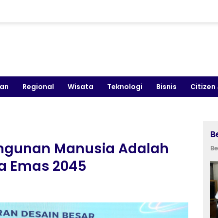
kan
Regional
Wisata
Teknologi
Bisnis
Citizen
B
angunan Manusia Adalah
Be
ia Emas 2045