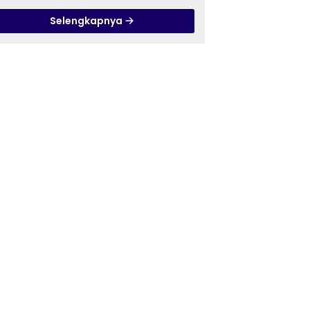
Pandanaran di RSJ
Selengkapnya
Grhasia