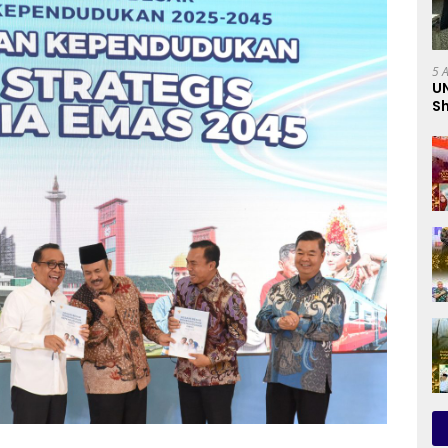
5 
U
Sh
Pr
C