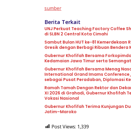
sumber
Berita Terkait
UNJ Perkuat Teaching Factory Coffee Sh
di SLBN 2 Central Kota Cimahi
Sambut Bulan HUT ke-81 Kemerdekaan RI
Gresik dengan Berbagi Ribuan Bendera 
Gubernur Khofifah Bersama Forkopimda
Kedamaian Jawa Timur serta Semanga
Gubernur Khofifah Bersama Menag Nasar
International Grand Imams Conference_
sebagai Pusat Peradaban, Diplomasi 
Ramah Tamah Dengan Rektor dan Dekan V
XI 2026 di Grahadi, Gubernur Khofifah
Vokasi Nasional
Gubernur Khofifah Terima Kunjungan Du
Jatim–Maroko
Post Views:
1,339