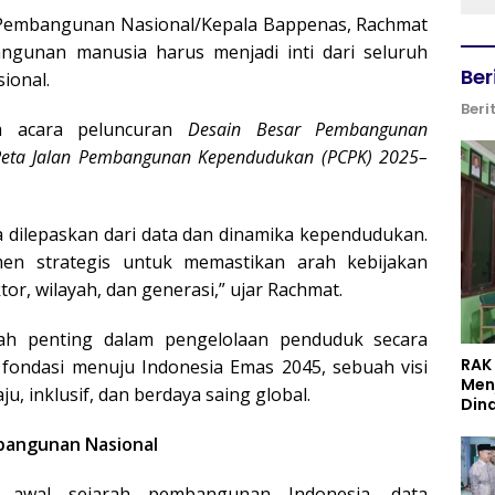
 Pembangunan Nasional/Kepala Bappenas, Rachmat
unan manusia harus menjadi inti dari seluruh
Ber
ional.
Beri
am acara peluncuran
Desain Besar Pembangunan
Peta Jalan Pembangunan Kependudukan (PCPK) 2025–
 dilepaskan dari data dan dinamika kependudukan.
n strategis untuk memastikan arah kebijakan
r, wilayah, dan generasi,” ujar Rachmat.
kah penting dalam pengelolaan penduduk secara
RAK
 fondasi menuju Indonesia Emas 2045, sebuah visi
Men
, inklusif, dan berdaya saing global.
Din
bangunan Nasional
 awal sejarah pembangunan Indonesia, data