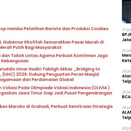
op melalui Pelatihan Barista dan Produksi Cookies
31 Ju
BPJ
Jela
, Gubernur Khofifah Semarakkan Pasar Murah di
Merah Putih Bagi Masyarakat
29 Ju
Men
 dan Tokoh Lintas Agama Perkuat Komitmen Jaga
Ket
t Kebangsaan
Ceg
uddin Umar Hadiri Tabligh Akbar _Bridging to
28 Ju
 (IGIC) 2026: Dukung Penguatan Peran Masjid
Ala
Keagamaan dan Perdamaian Global
Tel
okasi Pada Olimpiade Vokasi Indonesia (OLIVIA )
28 Ju
 Tegaskan Jawa Timur Siap Jadi Pusat Pengembangan
BCA
bes Maroko di Grahadi, Perkuat Kemitraan Strategis
28 Ju
ALA
Tel
28 Ju