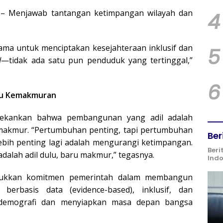
 – Menjawab tantangan ketimpangan wilayah dan
4
tama untuk menciptakan kesejahteraan inklusif dan
5
d
—tidak ada satu pun penduduk yang tertinggal,”
6
ju Kemakmuran
ekankan bahwa pembangunan yang adil adalah
makmur. “Pertumbuhan penting, tapi pertumbuhan
Ber
lebih penting lagi adalah mengurangi ketimpangan.
Beri
alah adil dulu, baru makmur,” tegasnya.
Ind
ukkan komitmen pemerintah dalam membangun
berbasis data (evidence-based), inklusif, dan
s demografi dan menyiapkan masa depan bangsa