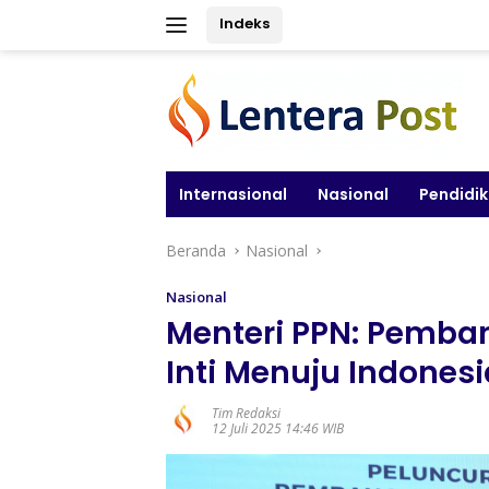
Langsung
Indeks
ke
konten
Internasional
Nasional
Pendidi
Beranda
Nasional
Nasional
Menteri PPN: Pemb
Inti Menuju Indones
Tim Redaksi
12 Juli 2025 14:46 WIB