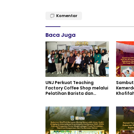
Komentar
Baca Juga
UNJ Perkuat Teaching
Sambut 
Factory Coffee Shop melalui
Kemerde
Pelatihan Barista dan
Khofifa
Produksi Cookies di SLBN 2
Murah d
Central Kota Cimahi
Berbagi
Merah P
Masyar