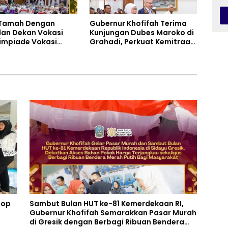
Tamah Dengan
Gubernur Khofifah Terima
dan Dekan Vokasi
Kunjungan Dubes Maroko di
impiade Vokasi
Grahadi, Perkuat Kemitraan
a (OLIVIA ) XI 2026
Strategis Jatim–Maroko
adi, Gubernur
h Tegaskan Jawa
iap Jadi Pusat
bangan Vokasi
l
hop
Sambut Bulan HUT ke-81 Kemerdekaan RI,
Gubernur Khofifah Semarakkan Pasar Murah
di Gresik dengan Berbagi Ribuan Bendera