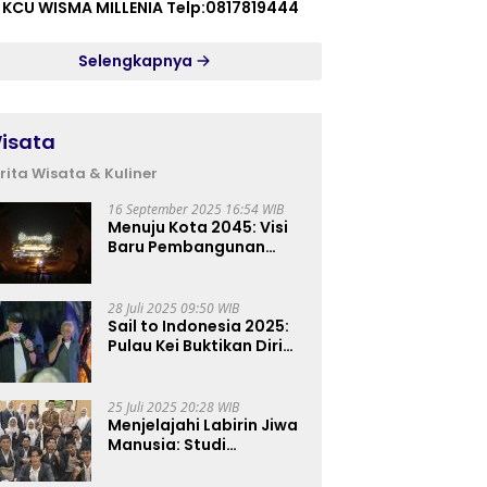
 KCU WISMA MILLENIA Telp:0817819444
Selengkapnya
isata
rita Wisata & Kuliner
16 September 2025 16:54 WIB
Menuju Kota 2045: Visi
Baru Pembangunan
Perkotaan Indonesia
28 Juli 2025 09:50 WIB
Sail to Indonesia 2025:
Pulau Kei Buktikan Diri
sebagai Destinasi Kelas
Dunia
25 Juli 2025 20:28 WIB
Menjelajahi Labirin Jiwa
Manusia: Studi
Lapangan Mahasiswa
Ilmu Tasawuf ISQI Sunan