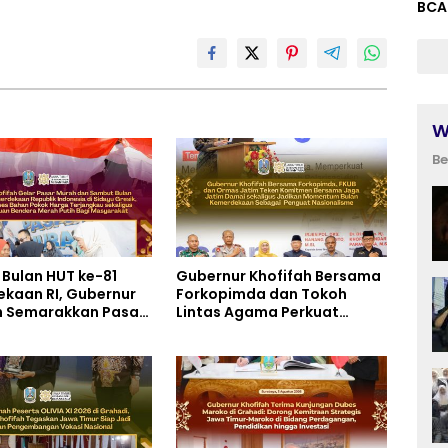
BCA
W
Be
Bulan HUT ke-81
Gubernur Khofifah Bersama
kaan RI, Gubernur
Forkopimda dan Tokoh
h Semarakkan Pasar
Lintas Agama Perkuat
i Gresik dengan
Komitmen Jaga Kedamaian
 Ribuan Bendera
Jawa Timur serta Semangat
utih Bagi
Kebangsaan
akat