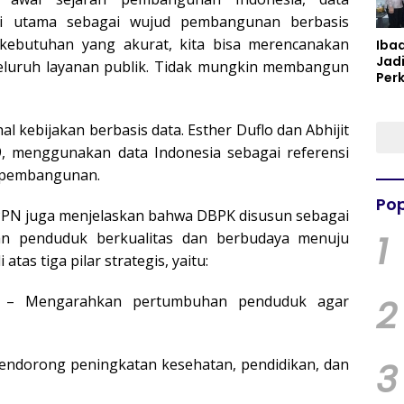
si utama sebagai wujud pembangunan berbasis
kebutuhan yang akurat, kita bisa merencanakan
Iba
Jad
seluruh layanan publik. Tidak mungkin membangun
Per
Spir
Per
al kebijakan berbasis data. Esther Duflo dan Abhijit
, menggunakan data Indonesia sebagai referensi
i pembangunan.
Pop
PPN juga menjelaskan bahwa DBPK disusun sebagai
1
 penduduk berkualitas dan berbudaya menuju
tas tiga pilar strategis, yaitu:
2
uk – Mengarahkan pertumbuhan penduduk agar
Mendorong peningkatan kesehatan, pendidikan, dan
3