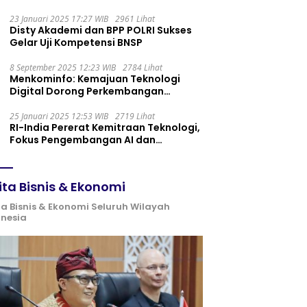
Maintenance yang Tepat
23 Januari 2025 17:27 WIB
2961 Lihat
Disty Akademi dan BPP POLRI Sukses
Gelar Uji Kompetensi BNSP
8 September 2025 12:23 WIB
2784 Lihat
Menkominfo: Kemajuan Teknologi
Digital Dorong Perkembangan
Ekonomi Syariah
25 Januari 2025 12:53 WIB
2719 Lihat
RI-India Pererat Kemitraan Teknologi,
Fokus Pengembangan AI dan
Identitas Digital
ita Bisnis & Ekonomi
ta Bisnis & Ekonomi Seluruh Wilayah
onesia