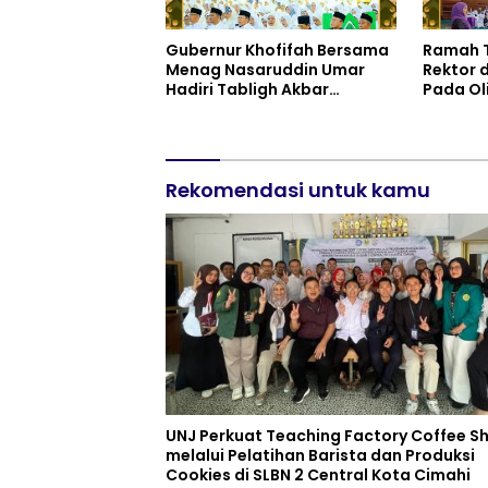
Gubernur Khofifah Bersama
Ramah 
Menag Nasaruddin Umar
Rektor 
Hadiri Tabligh Akbar
Pada Ol
_Bridging to International
Indonesi
Grand Imams Conference_
di Grah
(IGIC) 2026: Dukung
Khofifa
Penguatan Peran Masjid
Timur S
sebagai Pusat Peradaban,
Rekomendasi untuk kamu
Pengem
Diplomasi Keagamaan dan
Nasiona
Perdamaian Global
UNJ Perkuat Teaching Factory Coffee S
melalui Pelatihan Barista dan Produksi
Cookies di SLBN 2 Central Kota Cimahi