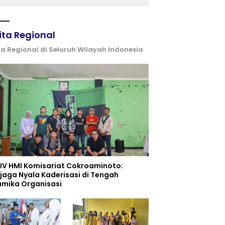
(IGIC) 2026: Dukung
Penguatan Peran Masjid
sebagai Pusat
Peradaban, Diplomasi
ita Regional
Keagamaan dan
Perdamaian Global
ta Regional di Seluruh Wilayah Indonesia
 IV HMI Komisariat Cokroaminoto:
jaga Nyala Kaderisasi di Tengah
amika Organisasi