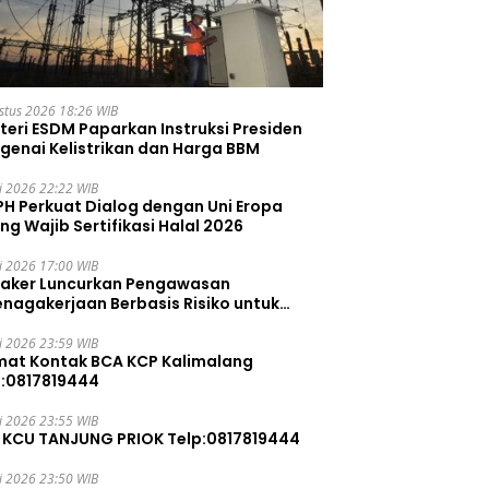
stus 2026 18:26 WIB
teri ESDM Paparkan Instruksi Presiden
genai Kelistrikan dan Harga BBM
li 2026 22:22 WIB
PH Perkuat Dialog dengan Uni Eropa
ng Wajib Sertifikasi Halal 2026
li 2026 17:00 WIB
aker Luncurkan Pengawasan
enagakerjaan Berbasis Risiko untuk
ah Pelanggaran
li 2026 23:59 WIB
mat Kontak BCA KCP Kalimalang
p:0817819444
li 2026 23:55 WIB
 KCU TANJUNG PRIOK Telp:0817819444
li 2026 23:50 WIB