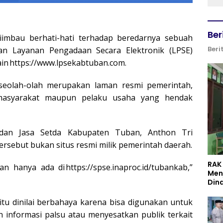
Ber
iimbau berhati-hati terhadap beredarnya sebuah
Beri
n Layanan Pengadaan Secara Elektronik (LPSE)
ain
https://www.lpsekabtuban.com
.
seolah-olah merupakan laman resmi pemerintah,
masyarakat maupun pelaku usaha yang hendak
dan Jasa Setda Kabupaten Tuban, Anthon Tri
sebut bukan situs resmi milik pemerintah daerah.
RAK
an hanya ada di
https://spse.inaproc.id/tubankab
,”
Men
Din
itu dinilai berbahaya karena bisa digunakan untuk
 informasi palsu atau menyesatkan publik terkait