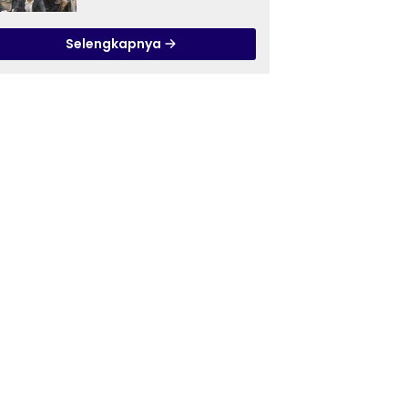
Ilmu Tasawuf ISQI Sunan
Pandanaran di RSJ
Selengkapnya
Grhasia