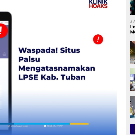
8 
In
M
Ba
A