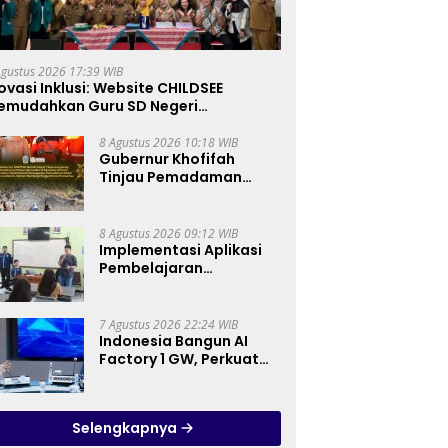
Agustus 2026 17:39 WIB
ovasi Inklusi: Website CHILDSEE
emudahkan Guru SD Negeri
ntargebang III dalam Identifikasi
nak Berkebutuhan Khusus
8 Agustus 2026 10:18 WIB
Gubernur Khofifah
Tinjau Pemadaman
Karhutla Bromo,
Pastikan Operasi Darat,
Water Bombing dan
8 Agustus 2026 09:12 WIB
Drone Dioptimalkan
Implementasi Aplikasi
Pembelajaran
Elektronika Berbasis
Mobile di SMK Negeri 10
Kota Bekasi, Mendukung
7 Agustus 2026 22:24 WIB
Digitalisasi dan Inovasi
Indonesia Bangun AI
Pembelajaran
Factory 1 GW, Perkuat
Posisi sebagai Hub AI
Asia Tenggara
Selengkapnya