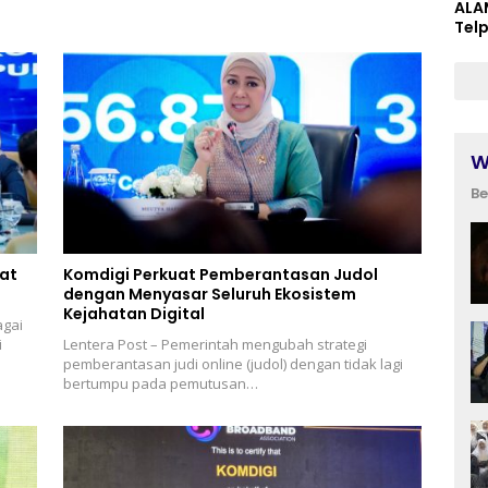
ALA
Tel
W
Be
uat
Komdigi Perkuat Pemberantasan Judol
dengan Menyasar Seluruh Ekosistem
Kejahatan Digital
agai
i
Lentera Post – Pemerintah mengubah strategi
pemberantasan judi online (judol) dengan tidak lagi
bertumpu pada pemutusan…