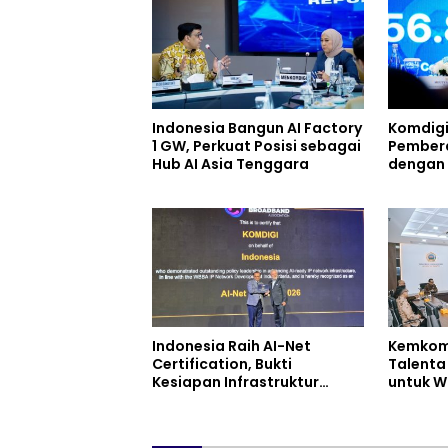
Indonesia Bangun AI Factory
Komdigi
1 GW, Perkuat Posisi sebagai
Pember
Hub AI Asia Tenggara
dengan 
Ekosist
Indonesia Raih AI-Net
Kemkomd
Certification, Bukti
Talenta 
Kesiapan Infrastruktur
untuk W
Digital
Kemandi