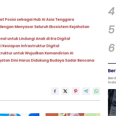
4
at Posisi sebagai Hub AI Asia Tenggara
5
dengan Menyasar Seluruh Ekosistem Kejahatan
l untuk Lindungi Anak di Era Digital
6
i Kesiapan Infrastruktur Digital
truktur untuk Wujudkan Kemandirian AI
gatan Dini Harus Didukung Budaya Sadar Bencana
Ber
Beri
Ind