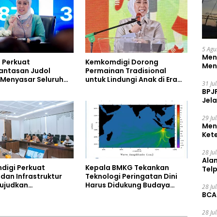
5 Agu
Men
 Perkuat
Kemkomdigi Dorong
Men
antasan Judol
Permainan Tradisional
Menyasar Seluruh
untuk Lindungi Anak di Era
31 Ju
em Kejahatan Digital
Digital
BPJ
Jela
29 Ju
Men
Ket
Ceg
28 Ju
Ala
igi Perkuat
Kepala BMKG Tekankan
Tel
dan Infrastruktur
Teknologi Peringatan Dini
ujudkan
Harus Didukung Budaya
28 Ju
rian AI
Sadar Bencana
BCA
28 Ju