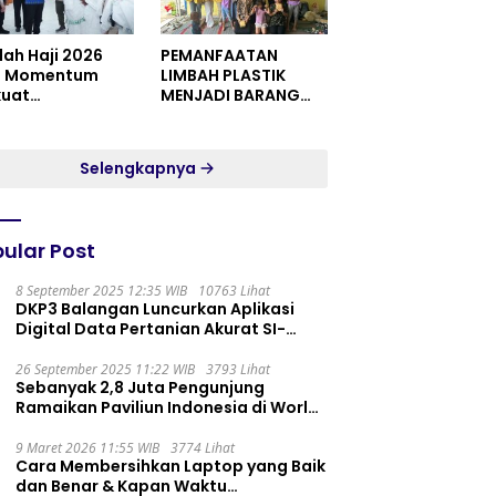
dah Haji 2026
PEMANFAATAN
i Momentum
LIMBAH PLASTIK
kuat
MENJADI BARANG
itualitas dan
YANG MEMILIKI NILAI
satuan
JUAL MASYARAKAT
WIDORO GADING
Selengkapnya
RESIDENCE
ular Post
8 September 2025 12:35 WIB
10763 Lihat
DKP3 Balangan Luncurkan Aplikasi
Digital Data Pertanian Akurat SI-
PELITA
26 September 2025 11:22 WIB
3793 Lihat
Sebanyak 2,8 Juta Pengunjung
Ramaikan Paviliun Indonesia di World
Expo 2025
9 Maret 2026 11:55 WIB
3774 Lihat
Cara Membersihkan Laptop yang Baik
dan Benar & Kapan Waktu