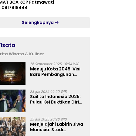
MAT BCA KCP Fatmawati
p:0817819444
Selengkapnya
isata
rita Wisata & Kuliner
16 September 2025 16:54 WIB
Menuju Kota 2045: Visi
Baru Pembangunan
Perkotaan Indonesia
28 Juli 2025 09:50 WIB
Sail to Indonesia 2025:
Pulau Kei Buktikan Diri
sebagai Destinasi Kelas
Dunia
25 Juli 2025 20:28 WIB
Menjelajahi Labirin Jiwa
Manusia: Studi
Lapangan Mahasiswa