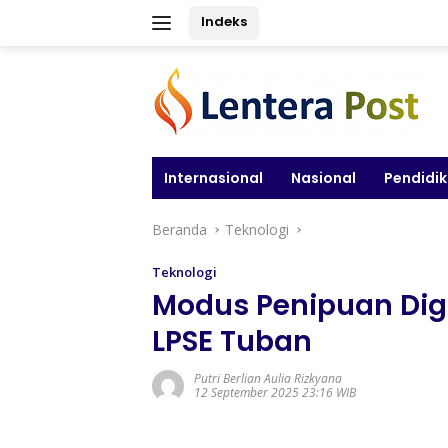
Langsung
Indeks
ke
konten
Internasional
Nasional
Pendidi
Beranda
Teknologi
Teknologi
Modus Penipuan Digi
LPSE Tuban
Putri Berlian Aulia Rizkyana
12 September 2025 23:16 WIB