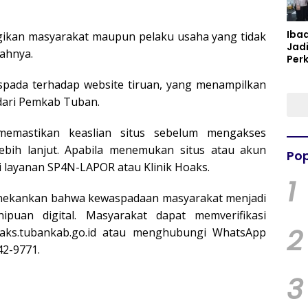
Iba
ugikan masyarakat maupun pelaku usaha yang tidak
Jad
bahnya.
Per
Spir
Per
pada terhadap website tiruan, yang menampilkan
 dari Pemkab Tuban.
memastikan keaslian situs sebelum mengakses
lebih lanjut. Apabila menemukan situs atau akun
Pop
i layanan SP4N-LAPOR atau Klinik Hoaks.
1
enekankan bahwa kewaspadaan masyarakat menjadi
puan digital. Masyarakat dapat memverifikasi
2
oaks.tubankab.go.id
atau menghubungi WhatsApp
42-9771.
3