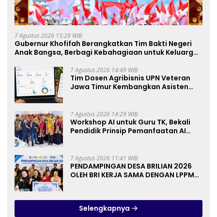
7 Agustus 2026 15:29 WIB
Gubernur Khofifah Berangkatkan Tim Bakti Negeri
Anak Bangsa, Berbagi Kebahagiaan untuk Keluarga
Pahlawan dan Perintis Kemerdekaan
7 Agustus 2026 14:49 WIB
Tim Dosen Agribisnis UPN Veteran
Jawa Timur Kembangkan Asisten
Keuangan Berbasis AI untuk
Kelompok Tani dan UMKM
7 Agustus 2026 14:29 WIB
Workshop AI untuk Guru TK, Bekali
Pendidik Prinsip Pemanfaatan AI
hingga Praktik Membuat Media Ajar
7 Agustus 2026 11:41 WIB
PENDAMPINGAN DESA BRILIAN 2026
OLEH BRI KERJA SAMA DENGAN LPPM
UNIVERSITAS JENDERAL SOEDIRMAN
PURWOKERTO
Selengkapnya