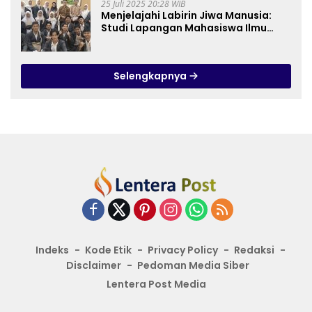
25 Juli 2025 20:28 WIB
Menjelajahi Labirin Jiwa Manusia:
Studi Lapangan Mahasiswa Ilmu
Tasawuf ISQI Sunan Pandanaran di
RSJ Grhasia
Selengkapnya
Indeks
Kode Etik
Privacy Policy
Redaksi
Disclaimer
Pedoman Media Siber
Lentera Post Media