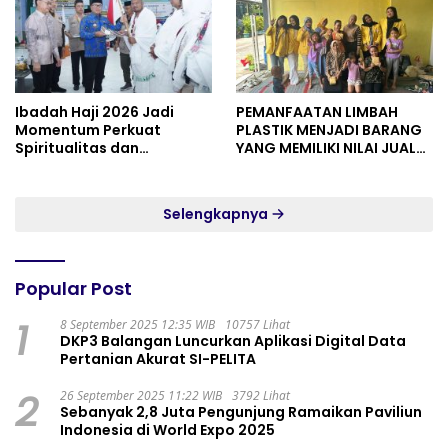
Ibadah Haji 2026 Jadi
PEMANFAATAN LIMBAH
Momentum Perkuat
PLASTIK MENJADI BARANG
Spiritualitas dan
YANG MEMILIKI NILAI JUAL
Persatuan
MASYARAKAT WIDORO
GADING RESIDENCE
Selengkapnya
Popular Post
1
8 September 2025 12:35 WIB
10757 Lihat
DKP3 Balangan Luncurkan Aplikasi Digital Data
Pertanian Akurat SI-PELITA
2
26 September 2025 11:22 WIB
3792 Lihat
Sebanyak 2,8 Juta Pengunjung Ramaikan Paviliun
Indonesia di World Expo 2025