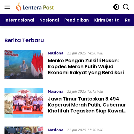
Langsung
ke
konten
Internasional
Nasional
Pendidikan
Kirim Berita
Reg
LenteraPost
Berita Terbaru
Nasional
22 Juli 2025 14:56 WIB
Menko Pangan Zulkifli Hasan:
Kopdes Merah Putih Wujud
Ekonomi Rakyat yang Berdikari
Nasional
22 Juli 2025 13:15 WIB
Jawa Timur Tuntaskan 8.494
Koperasi Merah Putih, Gubernur
Khofifah Tegaskan Siap Kawal
Gagasan Besar Presiden
Prabowo Bangun Ekonomi Dari
Desa
Nasional
22 Juli 2025 11:30 WIB