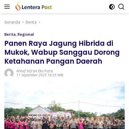
Langsung
ke
konten
Beranda
Berita
Berita
,
Regional
Panen Raya Jagung Hibrida di
Mukok, Wabup Sanggau Dorong
Ketahanan Pangan Daerah
Ahnaf Sofi'an Eka Putra
11 September 2025 16:55 WIB