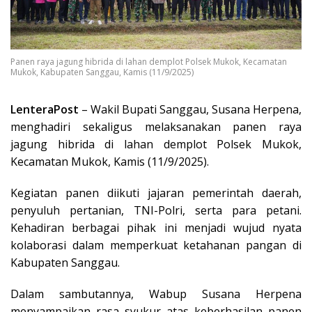
Panen raya jagung hibrida di lahan demplot Polsek Mukok, Kecamatan
Mukok, Kabupaten Sanggau, Kamis (11/9/2025)
LenteraPost
– Wakil Bupati Sanggau, Susana Herpena,
menghadiri sekaligus melaksanakan panen raya
jagung hibrida di lahan demplot Polsek Mukok,
Kecamatan Mukok, Kamis (11/9/2025).
Kegiatan panen diikuti jajaran pemerintah daerah,
penyuluh pertanian, TNI-Polri, serta para petani.
Kehadiran berbagai pihak ini menjadi wujud nyata
kolaborasi dalam memperkuat ketahanan pangan di
Kabupaten Sanggau.
Dalam sambutannya, Wabup Susana Herpena
menyampaikan rasa syukur atas keberhasilan panen