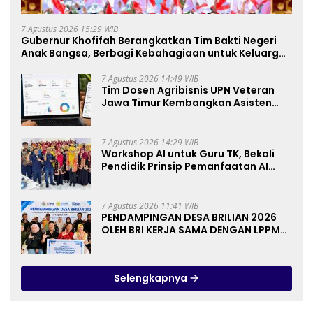
7 Agustus 2026 15:29 WIB
Gubernur Khofifah Berangkatkan Tim Bakti Negeri
Anak Bangsa, Berbagi Kebahagiaan untuk Keluarga
Pahlawan dan Perintis Kemerdekaan
7 Agustus 2026 14:49 WIB
Tim Dosen Agribisnis UPN Veteran
Jawa Timur Kembangkan Asisten
Keuangan Berbasis AI untuk
Kelompok Tani dan UMKM
7 Agustus 2026 14:29 WIB
Workshop AI untuk Guru TK, Bekali
Pendidik Prinsip Pemanfaatan AI
hingga Praktik Membuat Media Ajar
7 Agustus 2026 11:41 WIB
PENDAMPINGAN DESA BRILIAN 2026
OLEH BRI KERJA SAMA DENGAN LPPM
UNIVERSITAS JENDERAL SOEDIRMAN
PURWOKERTO
Selengkapnya