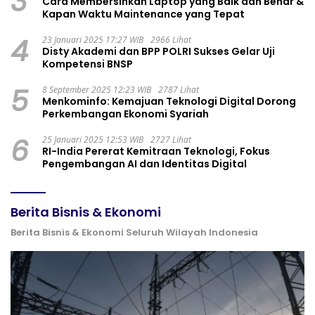
3
Cara Membersihkan Laptop yang Baik dan Benar &
Kapan Waktu Maintenance yang Tepat
4
23 Januari 2025 17:27 WIB
2966 Lihat
Disty Akademi dan BPP POLRI Sukses Gelar Uji
Kompetensi BNSP
5
8 September 2025 12:23 WIB
2787 Lihat
Menkominfo: Kemajuan Teknologi Digital Dorong
Perkembangan Ekonomi Syariah
6
25 Januari 2025 12:53 WIB
2727 Lihat
RI-India Pererat Kemitraan Teknologi, Fokus
Pengembangan AI dan Identitas Digital
Berita Bisnis & Ekonomi
Berita Bisnis & Ekonomi Seluruh Wilayah Indonesia