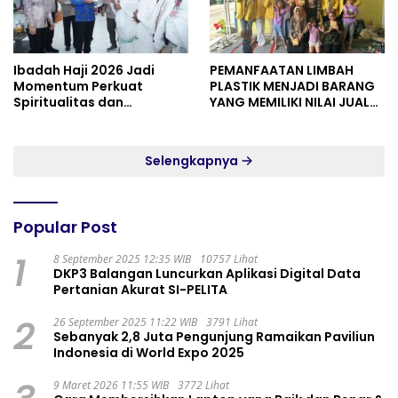
Ibadah Haji 2026 Jadi
PEMANFAATAN LIMBAH
Momentum Perkuat
PLASTIK MENJADI BARANG
Spiritualitas dan
YANG MEMILIKI NILAI JUAL
Persatuan
MASYARAKAT WIDORO
GADING RESIDENCE
Selengkapnya
Popular Post
1
8 September 2025 12:35 WIB
10757 Lihat
DKP3 Balangan Luncurkan Aplikasi Digital Data
Pertanian Akurat SI-PELITA
2
26 September 2025 11:22 WIB
3791 Lihat
Sebanyak 2,8 Juta Pengunjung Ramaikan Paviliun
Indonesia di World Expo 2025
9 Maret 2026 11:55 WIB
3772 Lihat