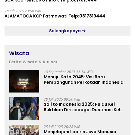
BCA KCU TANJUNG PRIOK Telp:0817819444
28 Juli 2026 23:50 WIB
ALAMAT BCA KCP Fatmawati Telp:0817819444
Selengkapnya
Wisata
Berita Wisata & Kuliner
16 September 2025 16:54 WIB
Menuju Kota 2045: Visi Baru
Pembangunan Perkotaan Indonesia
28 Juli 2025 09:50 WIB
Sail to Indonesia 2025: Pulau Kei
Buktikan Diri sebagai Destinasi Kelas
Dunia
25 Juli 2025 20:28 WIB
Menjelajahi Labirin Jiwa Manusia: