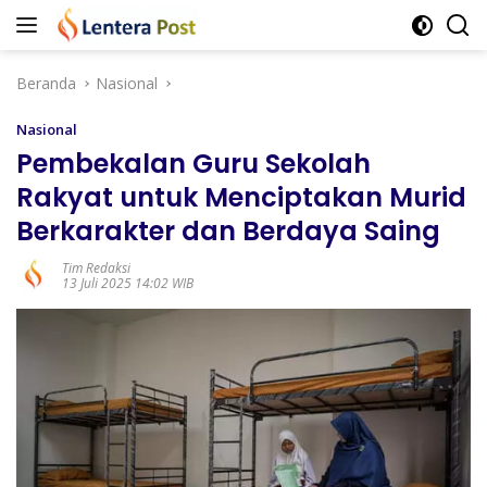
Langsung
ke
konten
Beranda
Nasional
Nasional
Pembekalan Guru Sekolah
Rakyat untuk Menciptakan Murid
Berkarakter dan Berdaya Saing
Tim Redaksi
13 Juli 2025 14:02 WIB