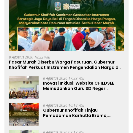
8 Agustus 2026 18:22 WIB
Pasar Murah Diserbu Warga Pasuruan, Gubernur
Khofifah Perkuat Instrumen Pengendalian Harga dan
Jaga Daya Beli
8 Agustus 2026 17:39 WIB
Inovasi Inklusi: Website CHILDSEE
Memudahkan Guru SD Negeri
Bantargebang III dalam Identifikasi
Anak Berkebutuhan Khusus
8 Agustus 2026 10:18 WIB
Gubernur Khofifah Tinjau
Pemadaman Karhutla Bromo,
Pastikan Operasi Darat, Water
Bombing dan Drone Dioptimalkan
8 Agustus 2026 09:12 WIB