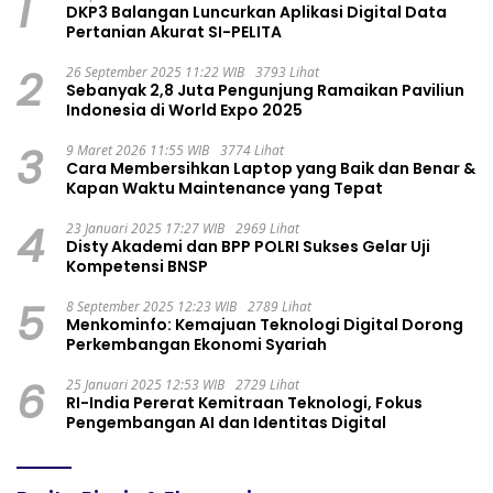
1
DKP3 Balangan Luncurkan Aplikasi Digital Data
Pertanian Akurat SI-PELITA
2
26 September 2025 11:22 WIB
3793 Lihat
Sebanyak 2,8 Juta Pengunjung Ramaikan Paviliun
Indonesia di World Expo 2025
3
9 Maret 2026 11:55 WIB
3774 Lihat
Cara Membersihkan Laptop yang Baik dan Benar &
Kapan Waktu Maintenance yang Tepat
4
23 Januari 2025 17:27 WIB
2969 Lihat
Disty Akademi dan BPP POLRI Sukses Gelar Uji
Kompetensi BNSP
5
8 September 2025 12:23 WIB
2789 Lihat
Menkominfo: Kemajuan Teknologi Digital Dorong
Perkembangan Ekonomi Syariah
6
25 Januari 2025 12:53 WIB
2729 Lihat
RI-India Pererat Kemitraan Teknologi, Fokus
Pengembangan AI dan Identitas Digital