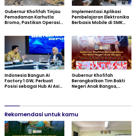
Gubernur Khofifah Tinjau
Implementasi Aplikasi
Pemadaman Karhutla
Pembelajaran Elektronika
Bromo, Pastikan Operasi
Berbasis Mobile di SMK
Darat, Water Bombing
Negeri 10 Kota Bekasi,
dan Drone Dioptimalkan
Mendukung Digitalisasi
dan Inovasi Pembelajaran
Indonesia Bangun AI
Gubernur Khofifah
Factory 1 GW, Perkuat
Berangkatkan Tim Bakti
Posisi sebagai Hub AI Asia
Negeri Anak Bangsa,
Tenggara
Berbagi Kebahagiaan
untuk Keluarga Pahlawan
dan Perintis Kemerdekaan
Rekomendasi untuk kamu