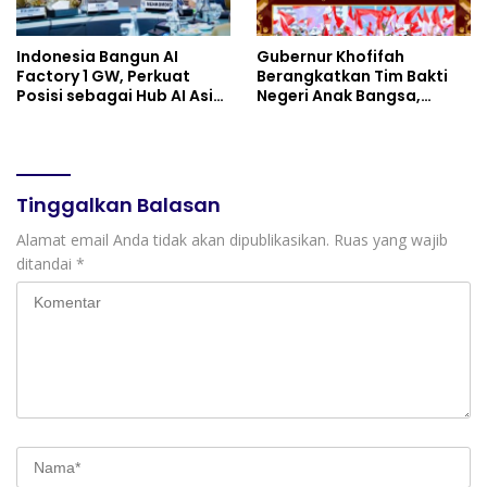
Indonesia Bangun AI
Gubernur Khofifah
Factory 1 GW, Perkuat
Berangkatkan Tim Bakti
Posisi sebagai Hub AI Asia
Negeri Anak Bangsa,
Tenggara
Berbagi Kebahagiaan
untuk Keluarga Pahlawan
dan Perintis Kemerdekaan
Tinggalkan Balasan
Alamat email Anda tidak akan dipublikasikan.
Ruas yang wajib
ditandai
*