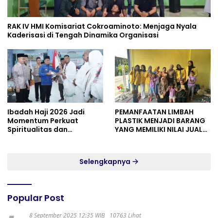
RAK IV HMI Komisariat Cokroaminoto: Menjaga Nyala
Kaderisasi di Tengah Dinamika Organisasi
Ibadah Haji 2026 Jadi
PEMANFAATAN LIMBAH
Momentum Perkuat
PLASTIK MENJADI BARANG
Spiritualitas dan
YANG MEMILIKI NILAI JUAL
Persatuan
MASYARAKAT WIDORO
GADING RESIDENCE
Selengkapnya
Popular Post
8 September 2025 12:35 WIB
10763 Lihat