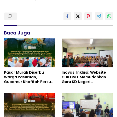
Baca Juga
Pasar Murah Diserbu
Inovasi Inklusi: Website
Warga Pasuruan,
CHILDSEE Memudahkan
Gubernur Khofifah Perkuat
Guru SD Negeri
Instrumen Pengendalian
Bantargebang III dalam
Harga dan Jaga Daya Beli
Identifikasi Anak
Berkebutuhan Khusus