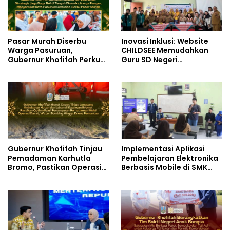
Pasar Murah Diserbu
Inovasi Inklusi: Website
Warga Pasuruan,
CHILDSEE Memudahkan
Gubernur Khofifah Perkuat
Guru SD Negeri
Instrumen Pengendalian
Bantargebang III dalam
Harga dan Jaga Daya Beli
Identifikasi Anak
Berkebutuhan Khusus
Gubernur Khofifah Tinjau
Implementasi Aplikasi
Pemadaman Karhutla
Pembelajaran Elektronika
Bromo, Pastikan Operasi
Berbasis Mobile di SMK
Darat, Water Bombing
Negeri 10 Kota Bekasi,
dan Drone Dioptimalkan
Mendukung Digitalisasi
dan Inovasi Pembelajaran