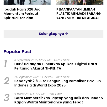
Ibadah Haji 2026 Jadi
PEMANFAATAN LIMBAH
Momentum Perkuat
PLASTIK MENJADI BARANG
Spiritualitas dan
YANG MEMILIKI NILAI JUAL
Persatuan
MASYARAKAT WIDORO
GADING RESIDENCE
Selengkapnya
Popular Post
1
8 September 2025 12:35 WIB
10769 Lihat
DKP3 Balangan Luncurkan Aplikasi Digital Data
Pertanian Akurat SI-PELITA
2
26 September 2025 11:22 WIB
3801 Lihat
Sebanyak 2,8 Juta Pengunjung Ramaikan Paviliun
Indonesia di World Expo 2025
3
9 Maret 2026 11:55 WIB
3781 Lihat
Cara Membersihkan Laptop yang Baik dan Benar &
Kapan Waktu Maintenance yang Tepat