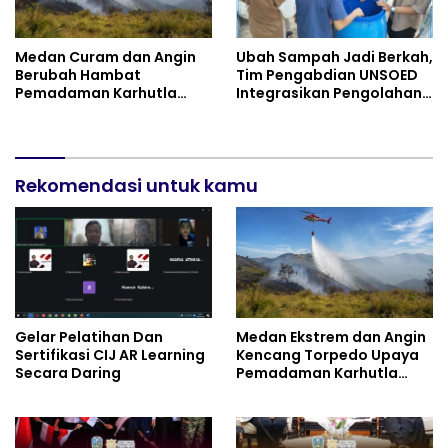
Indonesia Emas 2045
Medan Curam dan Angin
Ubah Sampah Jadi Berkah,
Berubah Hambat
Tim Pengabdian UNSOED
Pemadaman Karhutla
Integrasikan Pengolahan
TNBTS
Sampah MBG dan
Budidaya Melon di SDIT
Mutiara Hati Purwokerto
Rekomendasi untuk kamu
Gelar Pelatihan Dan
Medan Ekstrem dan Angin
Sertifikasi CIJ AR Learning
Kencang Torpedo Upaya
Secara Daring
Pemadaman Karhutla
TNBTS