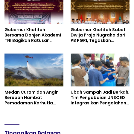
Gubernur Khofifah
Gubernur Khofifah Sabet
Bersama Danjen Akademi
Dwija Praja Nugraha dari
TNI Bagikan Ratusan
PB PGRI, Tegaskan
Bendera Merah Putih di
Komitmen Wujudkan
Sekolah Rakyat
Pendidikan Jatim
Terintegrasi 2 Kota
Berkualitas dan Merata
Pasuruan, Tegaskan
Generasi Muda adalah
Penentu Terwujudnya
Indonesia Emas 2045
Medan Curam dan Angin
Ubah Sampah Jadi Berkah,
Berubah Hambat
Tim Pengabdian UNSOED
Pemadaman Karhutla
Integrasikan Pengolahan
TNBTS
Sampah MBG dan
Budidaya Melon di SDIT
Mutiara Hati Purwokerto
Tinggalkan Balasan