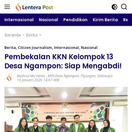
Langsung
ke
konten
Internasional
Nasional
Pendidikan
Kirim Berita
Reg
Beranda
Berita
Berita
,
Citizen Journalism
,
Internasional
,
Nasional
Pembekalan KKN Kelompok 13
Desa Ngampon: Siap Mengabdi!
Nashrul Mu'minin
-
KKN Desa Ngampon
,
Piyungan
,
Setimulyo
10 Januari 2026 14:07 WIB