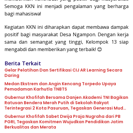
Semoga KKN ini menjadi pengalaman yang berharga
bagi mahasiswa!
Kegiatan KKN ini diharapkan dapat membawa dampak
positif bagi masyarakat Desa Ngampon. Dengan kerja
sama dan semangat yang tinggi, Kelompok 13 siap
mengabdi dan memberikan yang terbaik! 😊
Berita Terkait
Gelar Pelatihan Dan Sertifikasi CIJ AR Learning Secara
Daring
Medan Ekstrem dan Angin Kencang Torpedo Upaya
Pemadaman Karhutla TNBTS
Gubernur Khofifah Bersama Danjen Akademi TNI Bagikan
Ratusan Bendera Merah Putih di Sekolah Rakyat
Terintegrasi 2 Kota Pasuruan, Tegaskan Generasi Muda
adalah Penentu Terwujudnya Indonesia Emas 2045
Gubernur Khofifah Sabet Dwija Praja Nugraha dari PB
PGRI, Tegaskan Komitmen Wujudkan Pendidikan Jatim
Berkualitas dan Merata