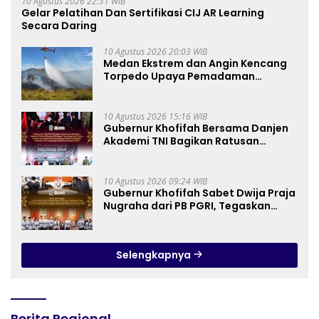
10 Agustus 2026 22:31 WIB
Gelar Pelatihan Dan Sertifikasi CIJ AR Learning
Secara Daring
10 Agustus 2026 20:03 WIB
Medan Ekstrem dan Angin Kencang
Torpedo Upaya Pemadaman
Karhutla TNBTS
10 Agustus 2026 15:16 WIB
Gubernur Khofifah Bersama Danjen
Akademi TNI Bagikan Ratusan
Bendera Merah Putih di Sekolah
Rakyat Terintegrasi 2 Kota
Pasuruan, Tegaskan Generasi Muda
10 Agustus 2026 09:24 WIB
adalah Penentu Terwujudnya
Gubernur Khofifah Sabet Dwija Praja
Indonesia Emas 2045
Nugraha dari PB PGRI, Tegaskan
Komitmen Wujudkan Pendidikan
Jatim Berkualitas dan Merata
Selengkapnya
Berita Regional