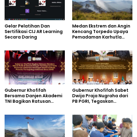
Gelar Pelatihan Dan
Medan Ekstrem dan Angin
Sertifikasi CIJ AR Learning
Kencang Torpedo Upaya
Secara Daring
Pemadaman Karhutla
TNBTS
Gubernur Khofifah
Gubernur Khofifah Sabet
Bersama Danjen Akademi
Dwija Praja Nugraha dari
TNI Bagikan Ratusan
PB PGRI, Tegaskan
Bendera Merah Putih di
Komitmen Wujudkan
Sekolah Rakyat
Pendidikan Jatim
Terintegrasi 2 Kota
Berkualitas dan Merata
Pasuruan, Tegaskan
Generasi Muda adalah
Penentu Terwujudnya