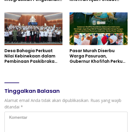
Sampah MBG dan
Gerakan Tafaqquh Fiddin
Budidaya Melon di SDIT
Mutiara Hati Purwokerto
Desa Bahagia Perkuat
Pasar Murah Diserbu
Nilai Kebinekaan dalam
Warga Pasuruan,
Pembinaan Paskibraka
Gubernur Khofifah Perkuat
HUT ke-81 RI
Instrumen Pengendalian
Harga dan Jaga Daya Beli
Tinggalkan Balasan
Alamat email Anda tidak akan dipublikasikan.
Ruas yang wajib
ditandai
*