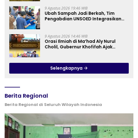
9 Agustus 2026 19:46 WIB
Ubah Sampah Jadi Berkah, Tim
Pengabdian UNSOED Integrasikan
Pengolahan Sampah MBG dan
Budidaya Melon di SDIT Mutiara Hati
Purwokerto
9 Agustus 2026 14:46 WIB
Orasi Ilmiah di Ma’had Aly Nurul
Cholil, Gubernur Khofifah Ajak
Perkuat Gerakan Tafaqquh Fiddin
Selengkapnya
Berita Regional
Berita Regional di Seluruh Wilayah Indonesia