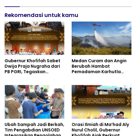
Rekomendasi untuk kamu
Gubernur Khofifah Sabet
Medan Curam dan Angin
Dwija Praja Nugraha dari
Berubah Hambat
PB PGRI, Tegaskan
Pemadaman Karhutla
Komitmen Wujudkan
TNBTS
Pendidikan Jatim
Berkualitas dan Merata
Ubah Sampah Jadi Berkah,
Orasi Ilmiah di Ma’had Aly
Tim Pengabdian UNSOED
Nurul Cholil, Gubernur
Integrasikan Pengolahan
Khofifah Ajak Perkuat