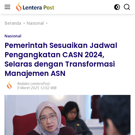
Langsung
ke
konten
Beranda
Nasional
Nasional
Pemerintah Sesuaikan Jadwal
Pengangkatan CASN 2024,
Selaras dengan Transformasi
Manajemen ASN
Redaksi LenteraPost
9 Maret 2025 12:02 WIB