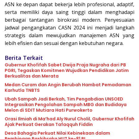
ASN ke depan dapat bekerja lebih profesional, adaptif,
serta memiliki daya saing tinggi dalam menghadapi
berbagai tantangan birokrasi modern. Penyesuaian
jadwal pengangkatan CASN 2024 ini menjadi langkah
strategis dalam mewujudkan manajemen ASN yang
lebih efisien dan sesuai dengan kebutuhan negara.
Berita Terkait
Gubernur Khofifah Sabet Dwija Praja Nugraha dari PB
PGRI, Tegaskan Komitmen Wujudkan Pendidikan Jatim
Berkualitas dan Merata
Medan Curam dan Angin Berubah Hambat Pemadaman
Karhutla TNBTS
Ubah Sampah Jadi Berkah, Tim Pengabdian UNSOED
Integrasikan Pengolahan Sampah MBG dan Budidaya
Melon di SDIT Mutiara Hati Purwokerto
Orasi Ilmiah di Ma’had Aly Nurul Cholil, Gubernur Khofifah
Ajak Perkuat Gerakan Tafaqquh Fiddin
Desa Bahagia Perkuat Nilai Kebinekaan dalam
Pembinaan Paskibraka HUT ke-81 RI