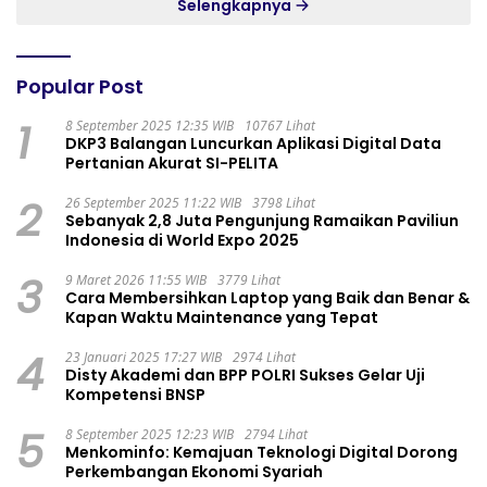
Selengkapnya
Popular Post
1
8 September 2025 12:35 WIB
10767 Lihat
DKP3 Balangan Luncurkan Aplikasi Digital Data
Pertanian Akurat SI-PELITA
2
26 September 2025 11:22 WIB
3798 Lihat
Sebanyak 2,8 Juta Pengunjung Ramaikan Paviliun
Indonesia di World Expo 2025
3
9 Maret 2026 11:55 WIB
3779 Lihat
Cara Membersihkan Laptop yang Baik dan Benar &
Kapan Waktu Maintenance yang Tepat
4
23 Januari 2025 17:27 WIB
2974 Lihat
Disty Akademi dan BPP POLRI Sukses Gelar Uji
Kompetensi BNSP
5
8 September 2025 12:23 WIB
2794 Lihat
Menkominfo: Kemajuan Teknologi Digital Dorong
Perkembangan Ekonomi Syariah