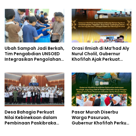
Komitmen Wujudkan
TNBTS
Pendidikan Jatim
Berkualitas dan Merata
Ubah Sampah Jadi Berkah,
Orasi Ilmiah di Ma’had Aly
Tim Pengabdian UNSOED
Nurul Cholil, Gubernur
Integrasikan Pengolahan
Khofifah Ajak Perkuat
Sampah MBG dan
Gerakan Tafaqquh Fiddin
Budidaya Melon di SDIT
Mutiara Hati Purwokerto
Desa Bahagia Perkuat
Pasar Murah Diserbu
Nilai Kebinekaan dalam
Warga Pasuruan,
Pembinaan Paskibraka
Gubernur Khofifah Perkuat
HUT ke-81 RI
Instrumen Pengendalian
Harga dan Jaga Daya Beli