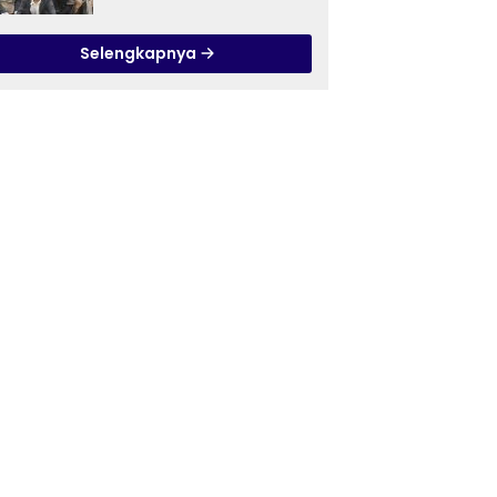
Ilmu Tasawuf ISQI Sunan
Pandanaran di RSJ
Selengkapnya
Grhasia