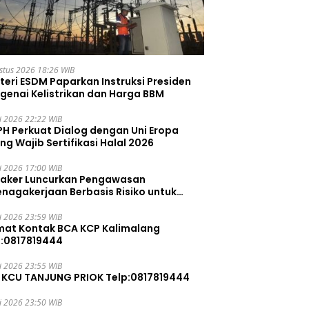
stus 2026 18:26 WIB
teri ESDM Paparkan Instruksi Presiden
genai Kelistrikan dan Harga BBM
li 2026 22:22 WIB
PH Perkuat Dialog dengan Uni Eropa
ng Wajib Sertifikasi Halal 2026
li 2026 17:00 WIB
aker Luncurkan Pengawasan
enagakerjaan Berbasis Risiko untuk
ah Pelanggaran
li 2026 23:59 WIB
mat Kontak BCA KCP Kalimalang
p:0817819444
li 2026 23:55 WIB
 KCU TANJUNG PRIOK Telp:0817819444
li 2026 23:50 WIB