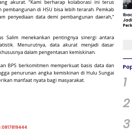
yang akurat. “Kami berharap kolaborasi ini terus
rah pembangunan di HSU bisa lebih terarah. Pemkab
Iba
am penyediaan data demi pembangunan daerah,”
Jad
Per
Spir
Per
s Salim menekankan pentingnya sinergi antara
tistik. Menurutnya, data akurat menjadi dasar
 khususnya dalam pengentasan kemiskinan.
 dan BPS berkomitmen memperkuat basis data dan
Pop
ngga penurunan angka kemiskinan di Hulu Sungai
1
rikan manfaat nyata bagi masyarakat.
2
3
p:0817819444