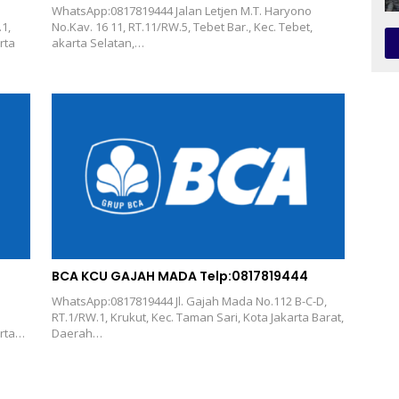
WhatsApp:0817819444 Jalan Letjen M.T. Haryono
1,
No.Kav. 16 11, RT.11/RW.5, Tebet Bar., Kec. Tebet,
rta
akarta Selatan,…
BCA KCU GAJAH MADA Telp:0817819444
WhatsApp:0817819444 Jl. Gajah Mada No.112 B-C-D,
RT.1/RW.1, Krukut, Kec. Taman Sari, Kota Jakarta Barat,
arta…
Daerah…