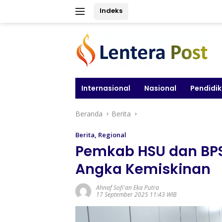
Langsung
Indeks
ke
konten
Internasional
Nasional
Pendidi
Beranda
Berita
Berita
,
Regional
Pemkab HSU dan BPS
Angka Kemiskinan
Ahnaf Sofi'an Eka Putra
17 September 2025 11:43 WIB