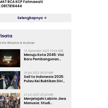
MAT BCA KCP Fatmawati
p:0817819444
Selengkapnya
isata
rita Wisata & Kuliner
16 September 2025 16:54 WIB
Menuju Kota 2045: Visi
Baru Pembangunan
Perkotaan Indonesia
28 Juli 2025 09:50 WIB
Sail to Indonesia 2025:
Pulau Kei Buktikan Diri
sebagai Destinasi Kelas
Dunia
25 Juli 2025 20:28 WIB
Menjelajahi Labirin Jiwa
Manusia: Studi
Lapangan Mahasiswa