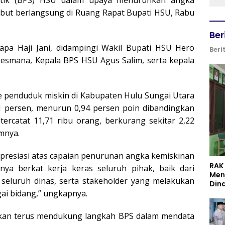
istik (BPS) HSU dalam upaya menurunkan angka
ebut berlangsung di Ruang Rapat Bupati HSU, Rabu
Ber
apa Haji Jani, didampingi Wakil Bupati HSU Hero
Beri
Lesmana, Kepala BPS HSU Agus Salim, serta kepala
e penduduk miskin di Kabupaten Hulu Sungai Utara
81 persen, menurun 0,94 persen poin dibandingkan
ercatat 11,71 ribu orang, berkurang sekitar 2,22
mnya.
presiasi atas capaian penurunan angka kemiskinan
RAK
unya berkat kerja keras seluruh pihak, baik dari
Men
 seluruh dinas, serta stakeholder yang melakukan
Din
gai bidang,” ungkapnya.
an terus mendukung langkah BPS dalam mendata