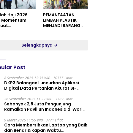
dah Haji 2026
PEMANFAATAN
i Momentum
LIMBAH PLASTIK
kuat
MENJADI BARANG
itualitas dan
YANG MEMILIKI NILAI
satuan
JUAL MASYARAKAT
WIDORO GADING
Selengkapnya
RESIDENCE
ular Post
8 September 2025 12:35 WIB
10755 Lihat
DKP3 Balangan Luncurkan Aplikasi
Digital Data Pertanian Akurat SI-
PELITA
26 September 2025 11:22 WIB
3789 Lihat
Sebanyak 2,8 Juta Pengunjung
Ramaikan Paviliun Indonesia di World
Expo 2025
9 Maret 2026 11:55 WIB
3771 Lihat
Cara Membersihkan Laptop yang Baik
dan Benar & Kapan Waktu