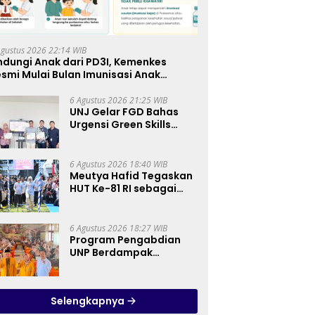
Agustus 2026 22:14 WIB
ndungi Anak dari PD3I, Kemenkes
smi Mulai Bulan Imunisasi Anak
kolah (BIAS) 2026
6 Agustus 2026 21:25 WIB
UNJ Gelar FGD Bahas
Urgensi Green Skills
sebagai Mata Pelajaran
Umum Baru pada
Kurikulum SMK
6 Agustus 2026 18:40 WIB
Pariwisata, Perhotelan,
Meutya Hafid Tegaskan
dan UPW
HUT Ke-81 RI sebagai
Momentum Membangun
Kolaborasi yang Lebih
Kuat di Kemkomdigi
6 Agustus 2026 18:27 WIB
Program Pengabdian
UNP Berdampak
Tingkatkan Kompetensi
Guru PAI melalui AI dan
Digital Pedagogy
Selengkapnya