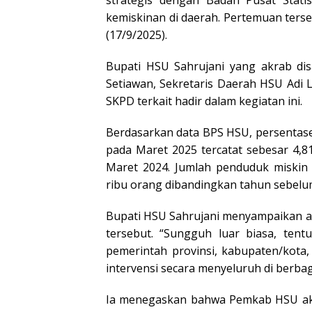
strategis dengan Badan Pusat Stat
kemiskinan di daerah. Pertemuan ters
(17/9/2025).
Bupati HSU Sahrujani yang akrab dis
Setiawan, Sekretaris Daerah HSU Adi 
SKPD terkait hadir dalam kegiatan ini.
Berdasarkan data BPS HSU, persentas
pada Maret 2025 tercatat sebesar 4,
Maret 2024. Jumlah penduduk miskin t
ribu orang dibandingkan tahun sebelu
Bupati HSU Sahrujani menyampaikan a
tersebut. “Sungguh luar biasa, tent
pemerintah provinsi, kabupaten/kota,
intervensi secara menyeluruh di berba
Ia menegaskan bahwa Pemkab HSU ak