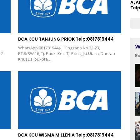
ALA
Tel
BCA KCU TANJUNG PRIOK Telp:0817819444
W
WhatsApp:0817819444 Jl. Enggano No.22-23,
 2
RT.8/RW.16, Tj. Priok, Kec. Tj. Priok, Jkt Utara, Daerah
Be
Khusus Ibukota…
BCA KCU WISMA MILLENIA Telp:0817819444