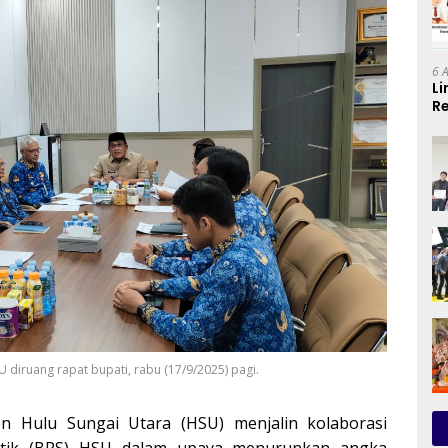
6 
Li
Re
Se
iruang rapat bupati, rabu (17/9/2025) pagi.
 Hulu Sungai Utara (HSU) menjalin kolaborasi