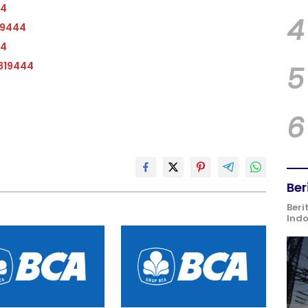
44
4
19444
44
819444
5
6
Ber
Beri
Ind