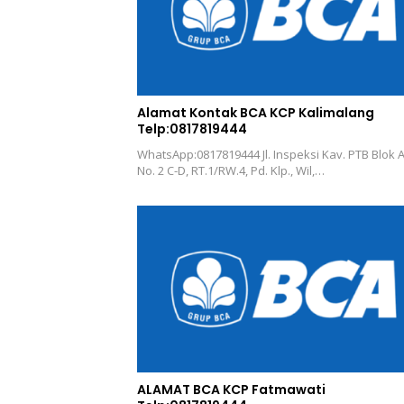
Alamat Kontak BCA KCP Kalimalang
Telp:0817819444
WhatsApp:0817819444 Jl. Inspeksi Kav. PTB Blok A
No. 2 C-D, RT.1/RW.4, Pd. Klp., Wil,…
ALAMAT BCA KCP Fatmawati