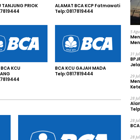
U TANJUNG PRIOK
ALAMAT BCA KCP Fatmawati
17819444
Telp:0817819444
5 Agu
Men
Men
31 Ju
BPJ
Jela
 BCA KCU
BCA KCU GAJAH MADA
LANG
Telp:0817819444
29 Ju
17819444
Men
Ket
Ceg
28 Ju
Ala
Tel
28 Ju
BCA
28 Ju