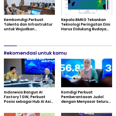
Kemkomdigi Perkuat
Kepala BMKG Tekankan
Talenta dan Infrastruktur
Teknologi Peringatan Dini
untuk Wujudkan
Harus Didukung Budaya
Kemandirian AI
Sadar Bencana
Rekomendasi untuk kamu
Indonesia Bangun AI
Komdigi Perkuat
Factory 1 GW, Perkuat
Pemberantasan Judol
Posisi sebagai Hub AI Asia
dengan Menyasar Seluruh
Tenggara
Ekosistem Kejahatan
Digital