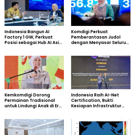
Indonesia Bangun AI
Komdigi Perkuat
Factory 1 GW, Perkuat
Pemberantasan Judol
Posisi sebagai Hub AI Asia
dengan Menyasar Seluruh
Tenggara
Ekosistem Kejahatan
Digital
Kemkomdigi Dorong
Indonesia Raih AI-Net
Permainan Tradisional
Certification, Bukti
untuk Lindungi Anak di Era
Kesiapan Infrastruktur
Digital
Digital