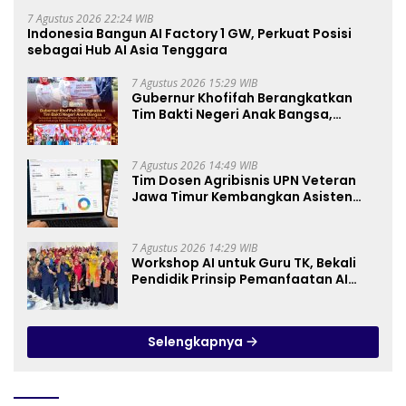
7 Agustus 2026 22:24 WIB
Indonesia Bangun AI Factory 1 GW, Perkuat Posisi
sebagai Hub AI Asia Tenggara
7 Agustus 2026 15:29 WIB
Gubernur Khofifah Berangkatkan
Tim Bakti Negeri Anak Bangsa,
Berbagi Kebahagiaan untuk
Keluarga Pahlawan dan Perintis
Kemerdekaan
7 Agustus 2026 14:49 WIB
Tim Dosen Agribisnis UPN Veteran
Jawa Timur Kembangkan Asisten
Keuangan Berbasis AI untuk
Kelompok Tani dan UMKM
7 Agustus 2026 14:29 WIB
Workshop AI untuk Guru TK, Bekali
Pendidik Prinsip Pemanfaatan AI
hingga Praktik Membuat Media Ajar
Selengkapnya