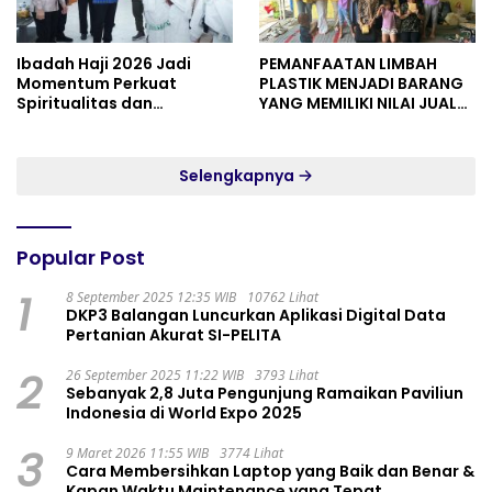
Ibadah Haji 2026 Jadi
PEMANFAATAN LIMBAH
Momentum Perkuat
PLASTIK MENJADI BARANG
Spiritualitas dan
YANG MEMILIKI NILAI JUAL
Persatuan
MASYARAKAT WIDORO
GADING RESIDENCE
Selengkapnya
Popular Post
1
8 September 2025 12:35 WIB
10762 Lihat
DKP3 Balangan Luncurkan Aplikasi Digital Data
Pertanian Akurat SI-PELITA
2
26 September 2025 11:22 WIB
3793 Lihat
Sebanyak 2,8 Juta Pengunjung Ramaikan Paviliun
Indonesia di World Expo 2025
3
9 Maret 2026 11:55 WIB
3774 Lihat
Cara Membersihkan Laptop yang Baik dan Benar &
Kapan Waktu Maintenance yang Tepat