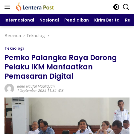
Langsung
ke
konten
Internasional
Nasional
Pendidikan
Kirim Berita
Reg
Beranda
Teknologi
Teknologi
Pemko Palangka Raya Dorong
Pelaku IKM Manfaatkan
Pemasaran Digital
Reno Naufal Maulidyan
1 September 2025 11:35 WIB