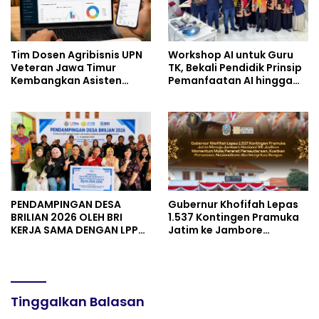
Tim Dosen Agribisnis UPN
Workshop AI untuk Guru
Veteran Jawa Timur
TK, Bekali Pendidik Prinsip
Kembangkan Asisten
Pemanfaatan AI hingga
Keuangan Berbasis AI
Praktik Membuat Media
untuk Kelompok Tani dan
Ajar
UMKM
PENDAMPINGAN DESA
Gubernur Khofifah Lepas
BRILIAN 2026 OLEH BRI
1.537 Kontingen Pramuka
KERJA SAMA DENGAN LPPM
Jatim ke Jambore
UNIVERSITAS JENDERAL
Nasional XII: Pesankan
SOEDIRMAN PURWOKERTO
Pererat Persaudaraan,
Perkuat Persatuan dan
Semangat Nasionalisme
Tinggalkan Balasan