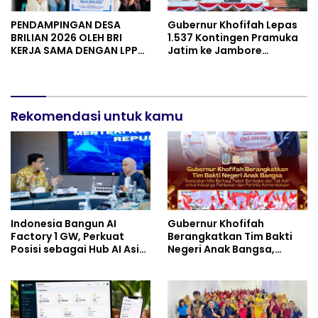
PENDAMPINGAN DESA
Gubernur Khofifah Lepas
BRILIAN 2026 OLEH BRI
1.537 Kontingen Pramuka
KERJA SAMA DENGAN LPPM
Jatim ke Jambore
UNIVERSITAS JENDERAL
Nasional XII: Pesankan
SOEDIRMAN PURWOKERTO
Pererat Persaudaraan,
Perkuat Persatuan dan
Semangat Nasionalisme
Rekomendasi untuk kamu
Indonesia Bangun AI
Gubernur Khofifah
Factory 1 GW, Perkuat
Berangkatkan Tim Bakti
Posisi sebagai Hub AI Asia
Negeri Anak Bangsa,
Tenggara
Berbagi Kebahagiaan
untuk Keluarga Pahlawan
dan Perintis Kemerdekaan