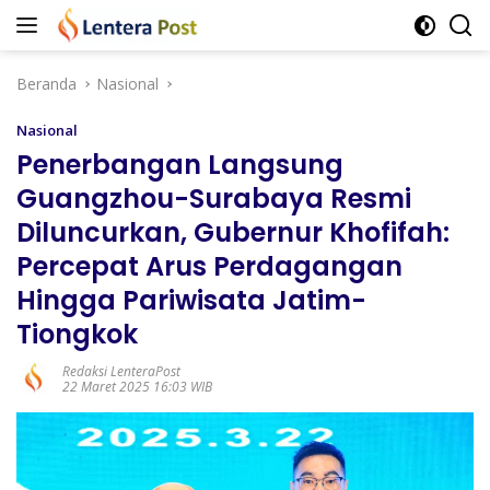
Langsung
ke
konten
Beranda
Nasional
Nasional
Penerbangan Langsung
Guangzhou-Surabaya Resmi
Diluncurkan, Gubernur Khofifah:
Percepat Arus Perdagangan
Hingga Pariwisata Jatim-
Tiongkok
Redaksi LenteraPost
22 Maret 2025 16:03 WIB