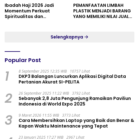
Ibadah Haji 2026 Jadi
PEMANFAATAN LIMBAH
Momentum Perkuat
PLASTIK MENJADI BARANG
Spiritualitas dan
YANG MEMILIKI NILAI JUAL
Persatuan
MASYARAKAT WIDORO
GADING RESIDENCE
Selengkapnya
Popular Post
1
8 September 2025 12:35 WIB
10757 Lihat
DKP3 Balangan Luncurkan Aplikasi Digital Data
Pertanian Akurat SI-PELITA
2
26 September 2025 11:22 WIB
3792 Lihat
Sebanyak 2,8 Juta Pengunjung Ramaikan Paviliun
Indonesia di World Expo 2025
3
9 Maret 2026 11:55 WIB
3773 Lihat
Cara Membersihkan Laptop yang Baik dan Benar &
Kapan Waktu Maintenance yang Tepat
23 Januari 2025 17:27 WIB
2967 Lihat