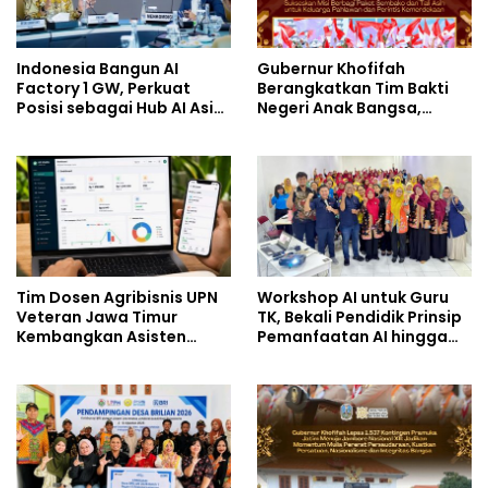
Indonesia Bangun AI
Gubernur Khofifah
Factory 1 GW, Perkuat
Berangkatkan Tim Bakti
Posisi sebagai Hub AI Asia
Negeri Anak Bangsa,
Tenggara
Berbagi Kebahagiaan
untuk Keluarga Pahlawan
dan Perintis Kemerdekaan
Tim Dosen Agribisnis UPN
Workshop AI untuk Guru
Veteran Jawa Timur
TK, Bekali Pendidik Prinsip
Kembangkan Asisten
Pemanfaatan AI hingga
Keuangan Berbasis AI
Praktik Membuat Media
untuk Kelompok Tani dan
Ajar
UMKM