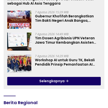
sebagai Hub AI Asia Tenggara
7 Agustus 2026 15:29 WIB
Gubernur Khofifah Berangkatkan
Tim Bakti Negeri Anak Bangsa,
Berbagi Kebahagiaan untuk
Keluarga Pahlawan dan Perintis
Kemerdekaan
7 Agustus 2026 14:49 WIB
Tim Dosen Agribisnis UPN Veteran
Jawa Timur Kembangkan Asisten
Keuangan Berbasis AI untuk
Kelompok Tani dan UMKM
7 Agustus 2026 14:29 WIB
Workshop AI untuk Guru TK, Bekali
Pendidik Prinsip Pemanfaatan AI
hingga Praktik Membuat Media Ajar
Selengkapnya
Berita Regional