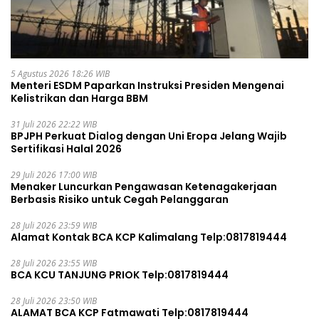
5 Agustus 2026 18:26 WIB
Menteri ESDM Paparkan Instruksi Presiden Mengenai
Kelistrikan dan Harga BBM
31 Juli 2026 22:22 WIB
BPJPH Perkuat Dialog dengan Uni Eropa Jelang Wajib
Sertifikasi Halal 2026
29 Juli 2026 17:00 WIB
Menaker Luncurkan Pengawasan Ketenagakerjaan
Berbasis Risiko untuk Cegah Pelanggaran
28 Juli 2026 23:59 WIB
Alamat Kontak BCA KCP Kalimalang Telp:0817819444
28 Juli 2026 23:55 WIB
BCA KCU TANJUNG PRIOK Telp:0817819444
28 Juli 2026 23:50 WIB
ALAMAT BCA KCP Fatmawati Telp:0817819444