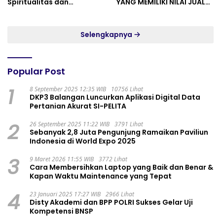
Spiritualitas dan
YANG MEMILIKI NILAI JUAL
Persatuan
MASYARAKAT WIDORO
GADING RESIDENCE
Selengkapnya
Popular Post
1
8 September 2025 12:35 WIB
10756 Lihat
DKP3 Balangan Luncurkan Aplikasi Digital Data
Pertanian Akurat SI-PELITA
2
26 September 2025 11:22 WIB
3791 Lihat
Sebanyak 2,8 Juta Pengunjung Ramaikan Paviliun
Indonesia di World Expo 2025
3
9 Maret 2026 11:55 WIB
3772 Lihat
Cara Membersihkan Laptop yang Baik dan Benar &
Kapan Waktu Maintenance yang Tepat
4
23 Januari 2025 17:27 WIB
2966 Lihat
Disty Akademi dan BPP POLRI Sukses Gelar Uji
Kompetensi BNSP