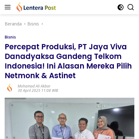
Langsung
ke
konten
Beranda
Bisnis
Bisnis
Percepat Produksi, PT Jaya Viva
Danadyaksa Gandeng Telkom
Indonesia! Ini Alasan Mereka Pilih
Netmonk & Astinet
Mohamad Ali Akbar
30 April 2025 11:08 WIB