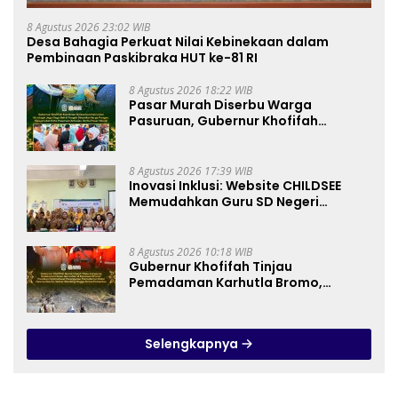
8 Agustus 2026 23:02 WIB
Desa Bahagia Perkuat Nilai Kebinekaan dalam
Pembinaan Paskibraka HUT ke-81 RI
8 Agustus 2026 18:22 WIB
Pasar Murah Diserbu Warga
Pasuruan, Gubernur Khofifah
Perkuat Instrumen Pengendalian
Harga dan Jaga Daya Beli
8 Agustus 2026 17:39 WIB
Inovasi Inklusi: Website CHILDSEE
Memudahkan Guru SD Negeri
Bantargebang III dalam Identifikasi
Anak Berkebutuhan Khusus
8 Agustus 2026 10:18 WIB
Gubernur Khofifah Tinjau
Pemadaman Karhutla Bromo,
Pastikan Operasi Darat, Water
Bombing dan Drone Dioptimalkan
Selengkapnya