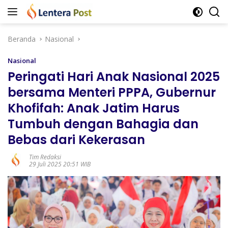
Langsung
ke
konten
Beranda
Nasional
Nasional
Peringati Hari Anak Nasional 2025
bersama Menteri PPPA, Gubernur
Khofifah: Anak Jatim Harus
Tumbuh dengan Bahagia dan
Bebas dari Kekerasan
Tim Redaksi
29 Juli 2025 20:51 WIB