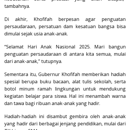
tambahnya.
Di akhir, Khofifah berpesan agar penguatan
persaudaraan, persatuan dam kesatuan bangsa bisa
dimulai sejak usia anak-anak.
“Selamat Hari Anak Nasional 2025. Mari bangun
penguatan persaudaraan di antara kita semua, mulai
dari anak-anak,” tutupnya.
Sementara itu, Gubernur Khofifah memberikan hadiah
spesial berupa buku bacaan, alat tulis sekolah, serta
botol minum ramah lingkungan untuk mendukung
kegiatan belajar para siswa. Hal ini menambah warna
dan tawa bagi ribuan anak-anak yang hadir.
Hadiah-hadiah ini disambut gembira oleh anak-anak
yang hadir dari berbagai jenjang pendidikan, mulai dari