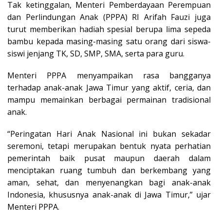
Tak ketinggalan, Menteri Pemberdayaan Perempuan
dan Perlindungan Anak (PPPA) RI Arifah Fauzi juga
turut memberikan hadiah spesial berupa lima sepeda
bambu kepada masing-masing satu orang dari siswa-
siswi jenjang TK, SD, SMP, SMA, serta para guru.
Menteri PPPA menyampaikan rasa bangganya
terhadap anak-anak Jawa Timur yang aktif, ceria, dan
mampu memainkan berbagai permainan tradisional
anak.
“Peringatan Hari Anak Nasional ini bukan sekadar
seremoni, tetapi merupakan bentuk nyata perhatian
pemerintah baik pusat maupun daerah dalam
menciptakan ruang tumbuh dan berkembang yang
aman, sehat, dan menyenangkan bagi anak-anak
Indonesia, khususnya anak-anak di Jawa Timur,” ujar
Menteri PPPA.