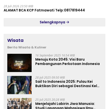
28 Juli 2026 23:50 WIB
ALAMAT BCA KCP Fatmawati Telp:0817819444
Selengkapnya
Wisata
Berita Wisata & Kuliner
16 September 2025 16:54 WIB
Menuju Kota 2045: Visi Baru
Pembangunan Perkotaan Indonesia
28 Juli 2025 09:50 WIB
Sail to Indonesia 2025: Pulau Kei
Buktikan Diri sebagai Destinasi Kelas
Dunia
25 Juli 2025 20:28 WIB
Menjelajahi Labirin Jiwa Manusia:
Studi Lapangan Mahasiswa Ilmu