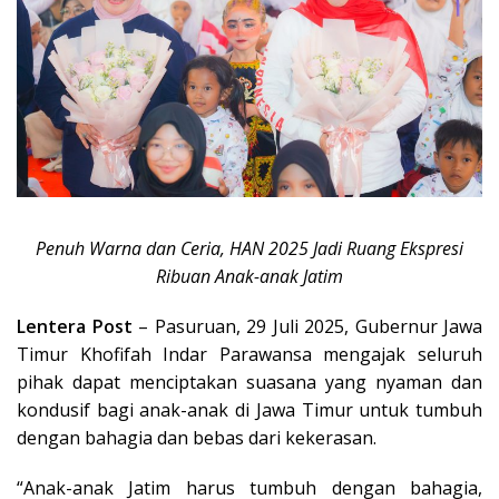
Penuh Warna dan Ceria, HAN 2025 Jadi Ruang Ekspresi
Ribuan Anak-anak Jatim
Lentera Post
– Pasuruan, 29 Juli 2025, Gubernur Jawa
Timur Khofifah Indar Parawansa mengajak seluruh
pihak dapat menciptakan suasana yang nyaman dan
kondusif bagi anak-anak di Jawa Timur untuk tumbuh
dengan bahagia dan bebas dari kekerasan.
“Anak-anak Jatim harus tumbuh dengan bahagia,