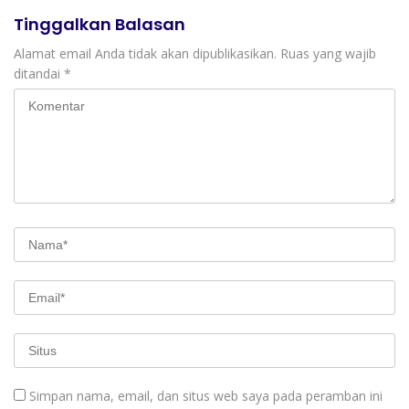
Tinggalkan Balasan
Alamat email Anda tidak akan dipublikasikan.
Ruas yang wajib
ditandai
*
Simpan nama, email, dan situs web saya pada peramban ini