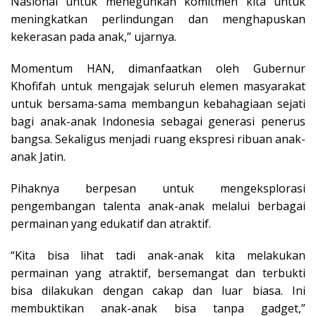
Nasional untuk meneguhkan komitmen kita untuk
meningkatkan perlindungan dan menghapuskan
kekerasan pada anak,” ujarnya.
Momentum HAN, dimanfaatkan oleh Gubernur
Khofifah untuk mengajak seluruh elemen masyarakat
untuk bersama-sama membangun kebahagiaan sejati
bagi anak-anak Indonesia sebagai generasi penerus
bangsa. Sekaligus menjadi ruang ekspresi ribuan anak-
anak Jatin.
Pihaknya berpesan untuk mengeksplorasi
pengembangan talenta anak-anak melalui berbagai
permainan yang edukatif dan atraktif.
“Kita bisa lihat tadi anak-anak kita melakukan
permainan yang atraktif, bersemangat dan terbukti
bisa dilakukan dengan cakap dan luar biasa. Ini
membuktikan anak-anak bisa tanpa gadget,”