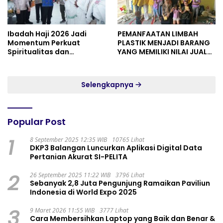
Ibadah Haji 2026 Jadi
PEMANFAATAN LIMBAH
Momentum Perkuat
PLASTIK MENJADI BARANG
Spiritualitas dan
YANG MEMILIKI NILAI JUAL
Persatuan
MASYARAKAT WIDORO
GADING RESIDENCE
Selengkapnya
Popular Post
1
8 September 2025 12:35 WIB
10765 Lihat
DKP3 Balangan Luncurkan Aplikasi Digital Data
Pertanian Akurat SI-PELITA
2
26 September 2025 11:22 WIB
3796 Lihat
Sebanyak 2,8 Juta Pengunjung Ramaikan Paviliun
Indonesia di World Expo 2025
3
9 Maret 2026 11:55 WIB
3777 Lihat
Cara Membersihkan Laptop yang Baik dan Benar &