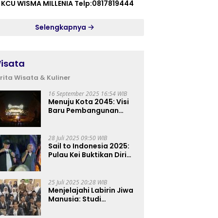
 KCU WISMA MILLENIA Telp:0817819444
Selengkapnya
isata
rita Wisata & Kuliner
16 September 2025 16:54 WIB
Menuju Kota 2045: Visi
Baru Pembangunan
Perkotaan Indonesia
28 Juli 2025 09:50 WIB
Sail to Indonesia 2025:
Pulau Kei Buktikan Diri
sebagai Destinasi Kelas
Dunia
25 Juli 2025 20:28 WIB
Menjelajahi Labirin Jiwa
Manusia: Studi
Lapangan Mahasiswa
Ilmu Tasawuf ISQI Sunan