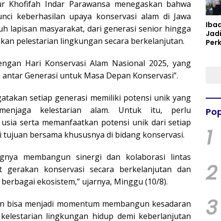
r Khofifah Indar Parawansa menegaskan bahwa
kunci keberhasilan upaya konservasi alam di Jawa
Iba
uh lapisan masyarakat, dari generasi senior hingga
Jad
an pelestarian lingkungan secara berkelanjutan.
Per
Spir
Per
engan Hari Konservasi Alam Nasional 2025, yang
ntar Generasi untuk Masa Depan Konservasi”.
atakan setiap generasi memiliki potensi unik yang
enjaga kelestarian alam. Untuk itu, perlu
Pop
usia serta memanfaatkan potensi unik dari setiap
1
 tujuan bersama khususnya di bidang konservasi.
gnya membangun sinergi dan kolaborasi lintas
2
t gerakan konservasi secara berkelanjutan dan
berbagai ekosistem,” ujarnya, Minggu (10/8).
3
pkan bisa menjadi momentum membangun kesadaran
kelestarian lingkungan hidup demi keberlanjutan