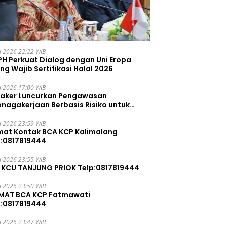
li 2026 22:22 WIB
PH Perkuat Dialog dengan Uni Eropa
ng Wajib Sertifikasi Halal 2026
li 2026 17:00 WIB
aker Luncurkan Pengawasan
enagakerjaan Berbasis Risiko untuk
ah Pelanggaran
li 2026 23:59 WIB
mat Kontak BCA KCP Kalimalang
p:0817819444
li 2026 23:55 WIB
 KCU TANJUNG PRIOK Telp:0817819444
li 2026 23:50 WIB
MAT BCA KCP Fatmawati
p:0817819444
li 2026 23:47 WIB