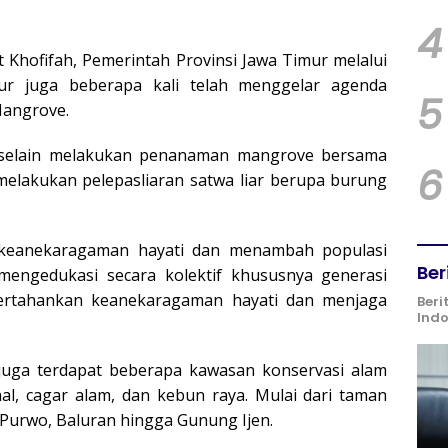
4
jut Khofifah, Pemerintah Provinsi Jawa Timur melalui
ur juga beberapa kali telah menggelar agenda
5
Mangrove.
 selain melakukan penanaman mangrove bersama
6
melakukan pelepasliaran satwa liar berupa burung
n keanekaragaman hayati dan menambah populasi
Ber
mengedukasi secara kolektif khususnya generasi
rtahankan keanekaragaman hayati dan menjaga
Beri
Ind
r juga terdapat beberapa kawasan konservasi alam
al, cagar alam, dan kebun raya. Mulai dari taman
Purwo, Baluran hingga Gunung Ijen.