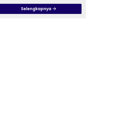
Pandanaran di RSJ
Selengkapnya
Grhasia