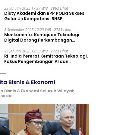
Maintenance yang Tepat
23 Januari 2025 17:27 WIB
2962 Lihat
Disty Akademi dan BPP POLRI Sukses
Gelar Uji Kompetensi BNSP
8 September 2025 12:23 WIB
2785 Lihat
Menkominfo: Kemajuan Teknologi
Digital Dorong Perkembangan
Ekonomi Syariah
25 Januari 2025 12:53 WIB
2723 Lihat
RI-India Pererat Kemitraan Teknologi,
Fokus Pengembangan AI dan
Identitas Digital
ita Bisnis & Ekonomi
ta Bisnis & Ekonomi Seluruh Wilayah
onesia