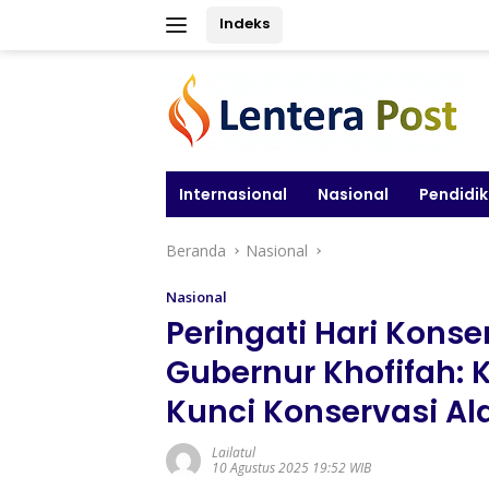
Langsung
Indeks
ke
konten
Internasional
Nasional
Pendidi
Beranda
Nasional
Nasional
Peringati Hari Konse
Gubernur Khofifah: K
Kunci Konservasi A
Lailatul
10 Agustus 2025 19:52 WIB