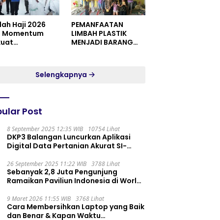
dah Haji 2026
PEMANFAATAN
i Momentum
LIMBAH PLASTIK
kuat
MENJADI BARANG
itualitas dan
YANG MEMILIKI NILAI
satuan
JUAL MASYARAKAT
WIDORO GADING
Selengkapnya
RESIDENCE
ular Post
8 September 2025 12:35 WIB
10754 Lihat
DKP3 Balangan Luncurkan Aplikasi
Digital Data Pertanian Akurat SI-
PELITA
26 September 2025 11:22 WIB
3788 Lihat
Sebanyak 2,8 Juta Pengunjung
Ramaikan Paviliun Indonesia di World
Expo 2025
9 Maret 2026 11:55 WIB
3768 Lihat
Cara Membersihkan Laptop yang Baik
dan Benar & Kapan Waktu