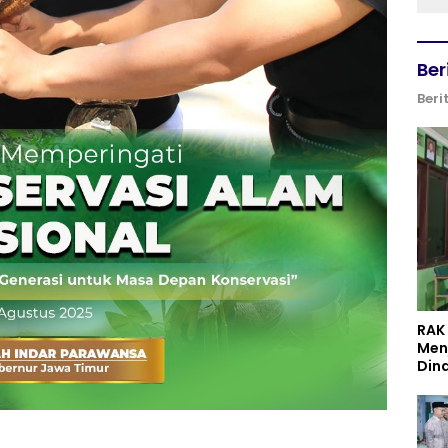
Ber
Beri
RAK
Men
Din