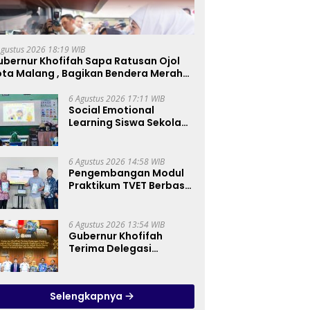
Agustus 2026 18:19 WIB
ubernur Khofifah Sapa Ratusan Ojol
ota Malang , Bagikan Bendera Merah
utih dan Sembako Saat Manfaatkan
rogram Pembebasan Denda dan
6 Agustus 2026 17:11 WIB
Social Emotional
okok Tunggakan PKB
Learning Siswa Sekolah
Dasar Melalui Kanal
YouTube Minivila
6 Agustus 2026 14:58 WIB
Pengembangan Modul
Praktikum TVET Berbasis
Blue Economy dengan
Pendekatan Kesehatan
dan Keselamatan Kerja
6 Agustus 2026 13:54 WIB
untuk Materi Pariwisata
Gubernur Khofifah
Dukung Pencapaian
Terima Delegasi
SDGs
Armada Angkatan Laut
RRT, Perkuat
Persahabatan dan
Selengkapnya
Transfer Teknologi