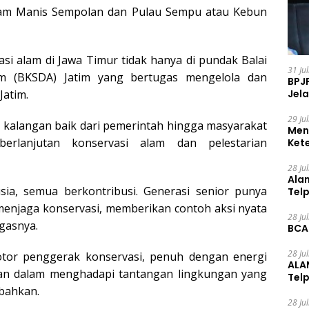
Alam Manis Sempolan dan Pulau Sempu atau Kebun
i alam di Jawa Timur tidak hanya di pundak Balai
31 Ju
m (BKSDA) Jatim yang bertugas mengelola dan
BPJ
Jela
Jatim.
29 Ju
 kalangan baik dari pemerintah hingga masyarakat
Men
berlanjutan konservasi alam dan pelestarian
Ket
Ceg
28 Ju
Ala
sia, semua berkontribusi. Generasi senior punya
Tel
njaga konservasi, memberikan contoh aksi nyata
28 Ju
gasnya.
BCA
28 Ju
tor penggerak konservasi, penuh dengan energi
ALA
an dalam menghadapi tantangan lingkungan yang
Tel
bahkan.
28 Ju