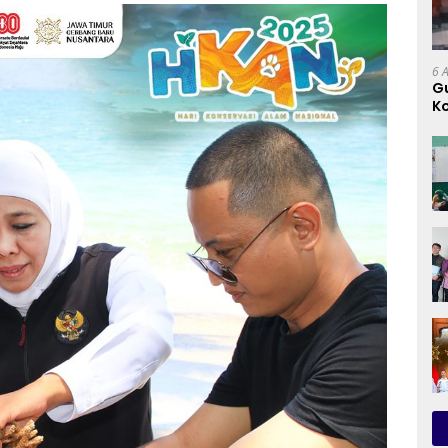
6 
G
K
P
P
P