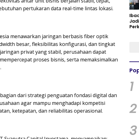
tivitas antar unit bisnis berjalan stabil, cepat,
tuhan pertukaran data real-time lintas lokasi.
Iba
Jad
Per
Spir
sia menawarkan jaringan berbasis fiber optik
Per
idth besar, fleksibilitas konfigurasi, dan tingkat
aringan privat yang stabil, perusahaan dapat
 mempercepat proses bisnis, serta memaksimalkan
.
Pop
1
bagian dari strategi penguatan fondasi digital dan
erusahaan agar mampu menghadapi kompetisi
2
an, ketepatan, dan reliabilitas operasional.
3
PT Syaputra Capital Investama, menyampaikan: