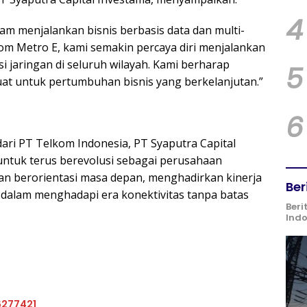
4
alam menjalankan bisnis berbasis data dan multi-
om Metro E, kami semakin percaya diri menjalankan
i jaringan di seluruh wilayah. Kami berharap
5
kuat untuk pertumbuhan bisnis yang berkelanjutan.”
6
ri PT Telkom Indonesia, PT Syaputra Capital
tuk terus berevolusi sebagai perusahaan
 dan berorientasi masa depan, menghadirkan kinerja
Ber
if dalam menghadapi era konektivitas tanpa batas
Beri
Ind
6277421