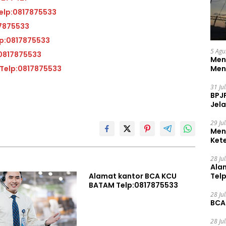
at kantor BCA KCP Kas Balai Kota Telp:0817875533
BATAM Telp:0817875533
ntor BCA KCP Muka Kuning Telp:0817875533
5 Agu
A KCP Kas Kijang Telp:0817875533
Men
Alamat kantor BCA KCP Batam Center 2 Telp:0817875533
Men
31 Ju
BPJ
Jela
29 Ju
Men
Ket
Ceg
28 Ju
Ala
Alamat kantor BCA KCU
Tel
BATAM Telp:0817875533
28 Ju
BCA
28 Ju