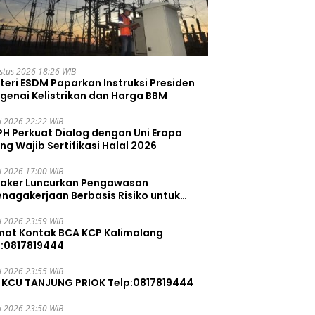
stus 2026 18:26 WIB
teri ESDM Paparkan Instruksi Presiden
genai Kelistrikan dan Harga BBM
li 2026 22:22 WIB
PH Perkuat Dialog dengan Uni Eropa
ng Wajib Sertifikasi Halal 2026
li 2026 17:00 WIB
aker Luncurkan Pengawasan
enagakerjaan Berbasis Risiko untuk
ah Pelanggaran
li 2026 23:59 WIB
mat Kontak BCA KCP Kalimalang
p:0817819444
li 2026 23:55 WIB
 KCU TANJUNG PRIOK Telp:0817819444
li 2026 23:50 WIB