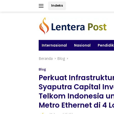
Langsung
Indeks
ke
konten
Internasional
Nasional
Pendidi
Beranda
Blog
Blog
Perkuat Infrastruktur
Syaputra Capital I
Telkom Indonesia u
Metro Ethernet di 4 L