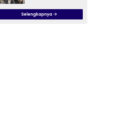
Ilmu Tasawuf ISQI Sunan
Pandanaran di RSJ
Selengkapnya
Grhasia