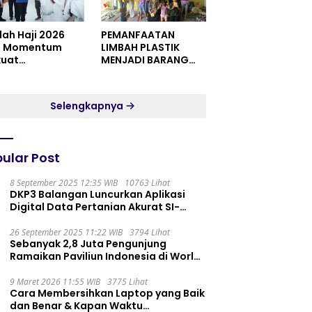
dah Haji 2026
PEMANFAATAN
i Momentum
LIMBAH PLASTIK
kuat
MENJADI BARANG
itualitas dan
YANG MEMILIKI NILAI
satuan
JUAL MASYARAKAT
WIDORO GADING
Selengkapnya
RESIDENCE
ular Post
8 September 2025 12:35 WIB
10763 Lihat
DKP3 Balangan Luncurkan Aplikasi
Digital Data Pertanian Akurat SI-
PELITA
26 September 2025 11:22 WIB
3794 Lihat
Sebanyak 2,8 Juta Pengunjung
Ramaikan Paviliun Indonesia di World
Expo 2025
9 Maret 2026 11:55 WIB
3775 Lihat
Cara Membersihkan Laptop yang Baik
dan Benar & Kapan Waktu