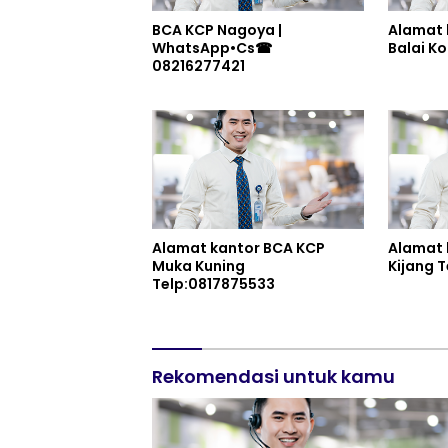
BCA KCP Nagoya |
Alamat 
WhatsApp•Cs☎
08216277421
Alamat kantor BCA KCP
Alamat 
Muka Kuning
Ki
Telp:0817875533
Rekomendasi untuk kamu