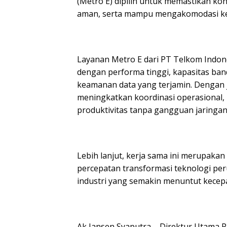
(Metro E) dipilih untuk memastikan konek
aman, serta mampu mengakomodasi kebu
Layanan Metro E dari PT Telkom Indone
dengan performa tinggi, kapasitas bandw
keamanan data yang terjamin. Dengan j
meningkatkan koordinasi operasional,
produktivitas tanpa gangguan jaringan
Lebih lanjut, kerja sama ini merupakan 
percepatan transformasi teknologi p
industri yang semakin menuntut kecepat
Ak Jansen Syaputra – Direktur Utama 