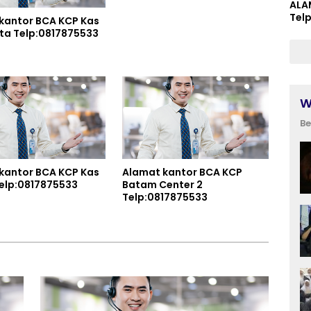
ALA
Tel
kantor BCA KCP Kas
Balai Kota Telp:0817875533
W
Be
kantor BCA KCP Kas
Alamat kantor BCA KCP
jang Telp:0817875533
Batam Center 2
Telp:0817875533