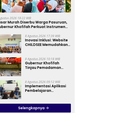
Agustus 2026 18:22 WIB
asar Murah Diserbu Warga Pasuruan,
ubernur Khofifah Perkuat Instrumen
engendalian Harga dan Jaga Daya Beli
8 Agustus 2026 17:39 WIB
Inovasi Inklusi: Website
CHILDSEE Memudahkan
Guru SD Negeri
Bantargebang III dalam
Identifikasi Anak
8 Agustus 2026 10:18 WIB
Berkebutuhan Khusus
Gubernur Khofifah
Tinjau Pemadaman
Karhutla Bromo,
Pastikan Operasi Darat,
Water Bombing dan
8 Agustus 2026 09:12 WIB
Drone Dioptimalkan
Implementasi Aplikasi
Pembelajaran
Elektronika Berbasis
Mobile di SMK Negeri 10
Kota Bekasi, Mendukung
Selengkapnya
Digitalisasi dan Inovasi