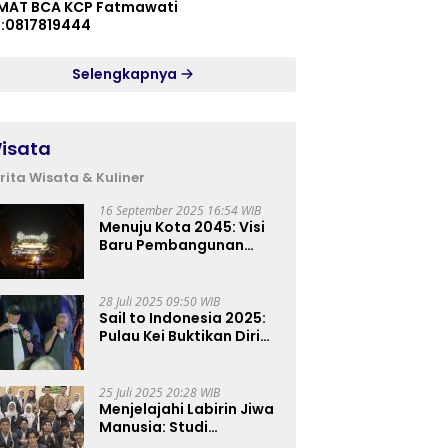
MAT BCA KCP Fatmawati
p:0817819444
Selengkapnya
isata
rita Wisata & Kuliner
16 September 2025 16:54 WIB
Menuju Kota 2045: Visi
Baru Pembangunan
Perkotaan Indonesia
28 Juli 2025 09:50 WIB
Sail to Indonesia 2025:
Pulau Kei Buktikan Diri
sebagai Destinasi Kelas
Dunia
25 Juli 2025 20:28 WIB
Menjelajahi Labirin Jiwa
Manusia: Studi
Lapangan Mahasiswa