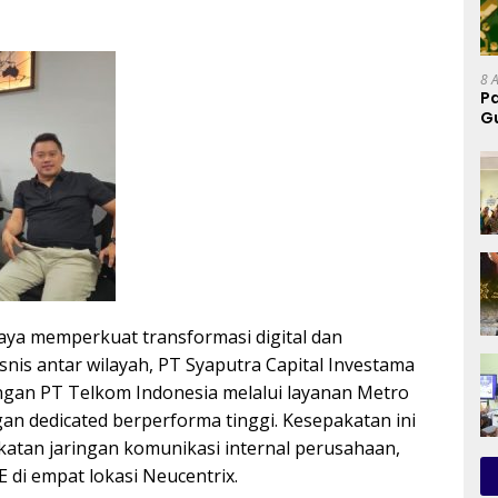
8 
P
G
P
aya memperkuat transformasi digital dan
nis antar wilayah, PT Syaputra Capital Investama
engan PT Telkom Indonesia melalui layanan Metro
ngan dedicated berperforma tinggi. Kesepakatan ini
atan jaringan komunikasi internal perusahaan,
di empat lokasi Neucentrix.