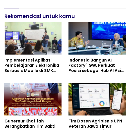
Rekomendasi untuk kamu
Implementasi Aplikasi
Indonesia Bangun AI
Pembelajaran Elektronika
Factory 1 GW, Perkuat
Berbasis Mobile di SMK
Posisi sebagai Hub AI Asia
Negeri 10 Kota Bekasi,
Tenggara
Mendukung Digitalisasi
dan Inovasi Pembelajaran
Gubernur Khofifah
Tim Dosen Agribisnis UPN
Berangkatkan Tim Bakti
Veteran Jawa Timur