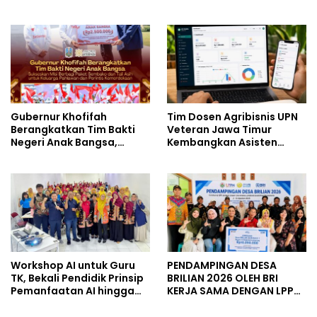
Negeri 10 Kota Bekasi,
Tenggara
Mendukung Digitalisasi
dan Inovasi Pembelajaran
Gubernur Khofifah
Tim Dosen Agribisnis UPN
Berangkatkan Tim Bakti
Veteran Jawa Timur
Negeri Anak Bangsa,
Kembangkan Asisten
Berbagi Kebahagiaan
Keuangan Berbasis AI
untuk Keluarga Pahlawan
untuk Kelompok Tani dan
dan Perintis Kemerdekaan
UMKM
Workshop AI untuk Guru
PENDAMPINGAN DESA
TK, Bekali Pendidik Prinsip
BRILIAN 2026 OLEH BRI
Pemanfaatan AI hingga
KERJA SAMA DENGAN LPPM
Praktik Membuat Media
UNIVERSITAS JENDERAL
Ajar
SOEDIRMAN PURWOKERTO