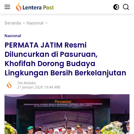
Langsung
ke
konten
Beranda
Nasional
Nasional
PERMATA JATIM Resmi
Diluncurkan di Pasuruan,
Khofifah Dorong Budaya
Lingkungan Bersih Berkelanjutan
Tim Redaksi
21 Januari 2026 19:44 WIB