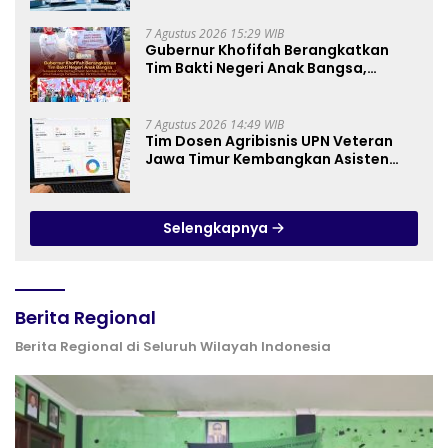
7 Agustus 2026 15:29 WIB
Gubernur Khofifah Berangkatkan
Tim Bakti Negeri Anak Bangsa,
Berbagi Kebahagiaan untuk
Keluarga Pahlawan dan Perintis
Kemerdekaan
7 Agustus 2026 14:49 WIB
Tim Dosen Agribisnis UPN Veteran
Jawa Timur Kembangkan Asisten
Keuangan Berbasis AI untuk
Kelompok Tani dan UMKM
Selengkapnya
Berita Regional
Berita Regional di Seluruh Wilayah Indonesia