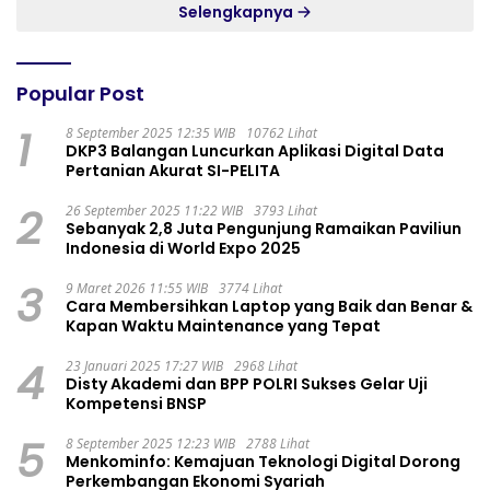
Selengkapnya
Popular Post
1
8 September 2025 12:35 WIB
10762 Lihat
DKP3 Balangan Luncurkan Aplikasi Digital Data
Pertanian Akurat SI-PELITA
2
26 September 2025 11:22 WIB
3793 Lihat
Sebanyak 2,8 Juta Pengunjung Ramaikan Paviliun
Indonesia di World Expo 2025
3
9 Maret 2026 11:55 WIB
3774 Lihat
Cara Membersihkan Laptop yang Baik dan Benar &
Kapan Waktu Maintenance yang Tepat
4
23 Januari 2025 17:27 WIB
2968 Lihat
Disty Akademi dan BPP POLRI Sukses Gelar Uji
Kompetensi BNSP
5
8 September 2025 12:23 WIB
2788 Lihat
Menkominfo: Kemajuan Teknologi Digital Dorong
Perkembangan Ekonomi Syariah