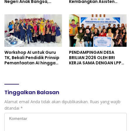
Negeri Anak Bangsa,
Kembangkan Asisten
Berbagi Kebahagiaan
Keuangan Berbasis AI
untuk Keluarga Pahlawan
untuk Kelompok Tani dan
dan Perintis Kemerdekaan
UMKM
Workshop AI untuk Guru
PENDAMPINGAN DESA
TK, Bekali Pendidik Prinsip
BRILIAN 2026 OLEH BRI
Pemanfaatan AI hingga
KERJA SAMA DENGAN LPPM
Praktik Membuat Media
UNIVERSITAS JENDERAL
Ajar
SOEDIRMAN PURWOKERTO
Tinggalkan Balasan
Alamat email Anda tidak akan dipublikasikan.
Ruas yang wajib
ditandai
*