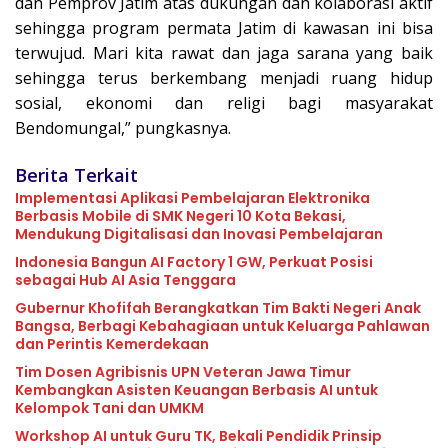
dan Pemprov Jatim atas dukungan dan kolaborasi aktif
sehingga program permata Jatim di kawasan ini bisa
terwujud. Mari kita rawat dan jaga sarana yang baik
sehingga terus berkembang menjadi ruang hidup
sosial, ekonomi dan religi bagi masyarakat
Bendomungal,” pungkasnya.
Berita Terkait
Implementasi Aplikasi Pembelajaran Elektronika
Berbasis Mobile di SMK Negeri 10 Kota Bekasi,
Mendukung Digitalisasi dan Inovasi Pembelajaran
Indonesia Bangun AI Factory 1 GW, Perkuat Posisi
sebagai Hub AI Asia Tenggara
Gubernur Khofifah Berangkatkan Tim Bakti Negeri Anak
Bangsa, Berbagi Kebahagiaan untuk Keluarga Pahlawan
dan Perintis Kemerdekaan
Tim Dosen Agribisnis UPN Veteran Jawa Timur
Kembangkan Asisten Keuangan Berbasis AI untuk
Kelompok Tani dan UMKM
Workshop AI untuk Guru TK, Bekali Pendidik Prinsip