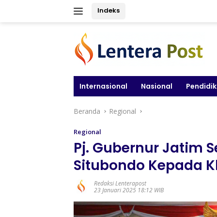
Langsung
Indeks
ke
konten
Internasional
Nasional
Pendidi
Beranda
Regional
Regional
Pj. Gubernur Jatim S
Situbondo Kepada K
Redaksi Lenterapost
23 Januari 2025 18:12 WIB