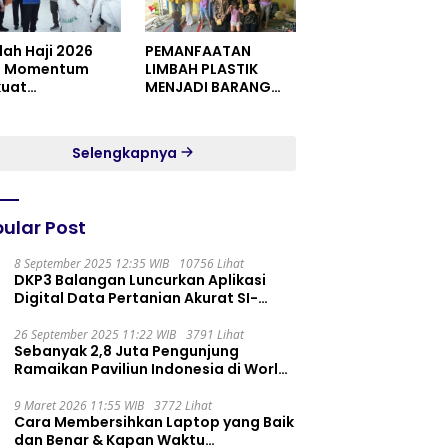
dah Haji 2026
PEMANFAATAN
i Momentum
LIMBAH PLASTIK
kuat
MENJADI BARANG
itualitas dan
YANG MEMILIKI NILAI
satuan
JUAL MASYARAKAT
WIDORO GADING
Selengkapnya
RESIDENCE
ular Post
8 September 2025 12:35 WIB
10756 Lihat
DKP3 Balangan Luncurkan Aplikasi
Digital Data Pertanian Akurat SI-
PELITA
26 September 2025 11:22 WIB
3791 Lihat
Sebanyak 2,8 Juta Pengunjung
Ramaikan Paviliun Indonesia di World
Expo 2025
9 Maret 2026 11:55 WIB
3772 Lihat
Cara Membersihkan Laptop yang Baik
dan Benar & Kapan Waktu