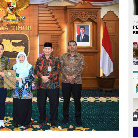
7 
P
B
U
P