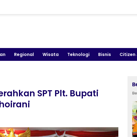
kan
Regional
Wisata
Teknologi
Bisnis
Citizen
B
erahkan SPT Plt. Bupati
Be
hoirani