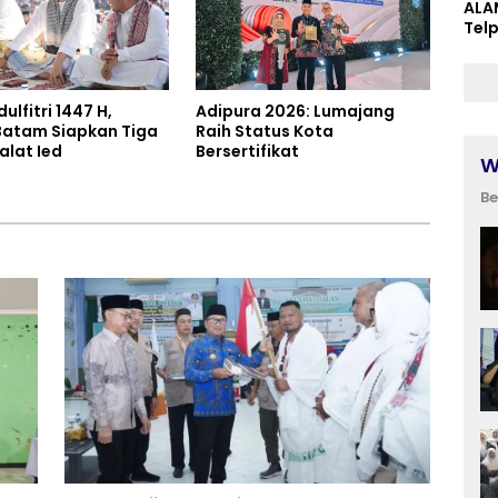
ALA
Tel
dulfitri 1447 H,
Adipura 2026: Lumajang
atam Siapkan Tiga
Raih Status Kota
alat Ied
Bersertifikat
W
Be