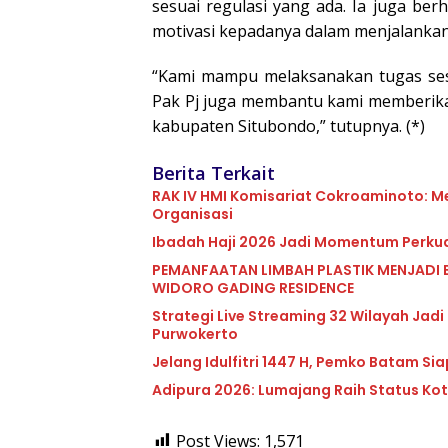
sesuai regulasi yang ada. Ia juga be
motivasi kepadanya dalam menjalanka
“Kami mampu melaksanakan tugas sesu
Pak Pj juga membantu kami memberika
kabupaten Situbondo,” tutupnya. (*)
Berita Terkait
RAK IV HMI Komisariat Cokroaminoto: M
Organisasi
Ibadah Haji 2026 Jadi Momentum Perkua
PEMANFAATAN LIMBAH PLASTIK MENJADI 
WIDORO GADING RESIDENCE
Strategi Live Streaming 32 Wilayah Jadi
Purwokerto
Jelang Idulfitri 1447 H, Pemko Batam Sia
Adipura 2026: Lumajang Raih Status Kota
Post Views:
1,571