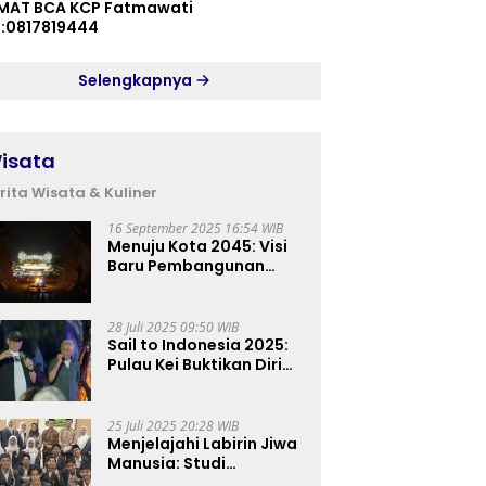
MAT BCA KCP Fatmawati
p:0817819444
Selengkapnya
isata
rita Wisata & Kuliner
16 September 2025 16:54 WIB
Menuju Kota 2045: Visi
Baru Pembangunan
Perkotaan Indonesia
28 Juli 2025 09:50 WIB
Sail to Indonesia 2025:
Pulau Kei Buktikan Diri
sebagai Destinasi Kelas
Dunia
25 Juli 2025 20:28 WIB
Menjelajahi Labirin Jiwa
Manusia: Studi
Lapangan Mahasiswa