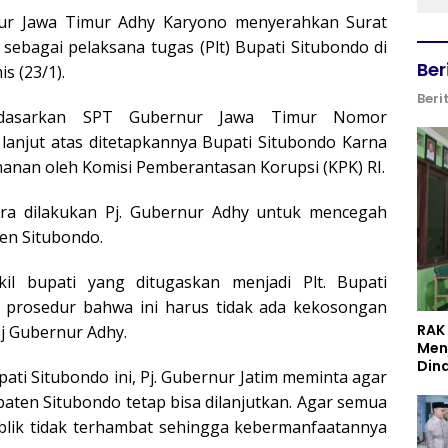
nur Jawa Timur Adhy Karyono menyerahkan Surat
sebagai pelaksana tugas (Plt) Bupati Situbondo di
Ber
s (23/1).
Beri
erdasarkan SPT Gubernur Jawa Timur Nomor
k lanjut atas ditetapkannya Bupati Situbondo Karna
anan oleh Komisi Pemberantasan Korupsi (KPK) RI.
era dilakukan Pj. Gubernur Adhy untuk mencegah
en Situbondo.
il bupati yang ditugaskan menjadi Plt. Bupati
 prosedur bahwa ini harus tidak ada kekosongan
RAK
j Gubernur Adhy.
Men
Din
pati Situbondo ini, Pj. Gubernur Jatim meminta agar
ten Situbondo tetap bisa dilanjutkan. Agar semua
lik tidak terhambat sehingga kebermanfaatannya