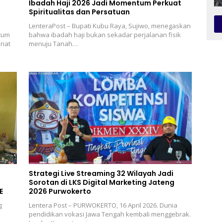
Ibadah Haji 2026 Jadi Momentum Perkuat
Spiritualitas dan Persatuan
LenteraPost – Bupati Kubu Raya, Sujiwo, menegaskan
tum
bahwa ibadah haji bukan sekadar perjalanan fisik
riat
menuju Tanah…
Strategi Live Streaming 32 Wilayah Jadi
Sorotan di LKS Digital Marketing Jateng
E
2026 Purwokerto
g
Lentera Post – PURWOKERTO, 16 April 2026. Dunia
pendidikan vokasi Jawa Tengah kembali menggebrak.