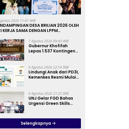
Agustus 2026 11:41 WIB
ENDAMPINGAN DESA BRILIAN 2026 OLEH
RI KERJA SAMA DENGAN LPPM
NIVERSITAS JENDERAL SOEDIRMAN
URWOKERTO
7 Agustus 2026 09:43 WIB
Gubernur Khofifah
Lepas 1.537 Kontingen
Pramuka Jatim ke
Jambore Nasional XII:
Pesankan Pererat
6 Agustus 2026 22:14 WIB
Persaudaraan, Perkuat
Lindungi Anak dari PD3I,
Persatuan dan
Kemenkes Resmi Mulai
Semangat Nasionalisme
Bulan Imunisasi Anak
Sekolah (BIAS) 2026
6 Agustus 2026 21:25 WIB
UNJ Gelar FGD Bahas
Urgensi Green Skills
sebagai Mata Pelajaran
Umum Baru pada
Kurikulum SMK
Selengkapnya
Pariwisata, Perhotelan,