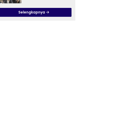
Ilmu Tasawuf ISQI Sunan
Pandanaran di RSJ
Selengkapnya
Grhasia