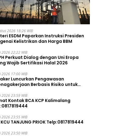
stus 2026 18:26 WIB
teri ESDM Paparkan Instruksi Presiden
genai Kelistrikan dan Harga BBM
li 2026 22:22 WIB
PH Perkuat Dialog dengan Uni Eropa
ng Wajib Sertifikasi Halal 2026
li 2026 17:00 WIB
aker Luncurkan Pengawasan
enagakerjaan Berbasis Risiko untuk
ah Pelanggaran
li 2026 23:59 WIB
mat Kontak BCA KCP Kalimalang
p:0817819444
li 2026 23:55 WIB
 KCU TANJUNG PRIOK Telp:0817819444
li 2026 23:50 WIB