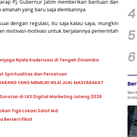
rharap Pj. Gubernur Jatim memberikan bantuan dan
4
n amanah yang baru saja diembannya.
ai dengan regulasi, itu saja kalau saya, mungkin
5
n motivasi-motivasi untuk berjalannya pemerintah
6
enjaga Nyala Kaderisasi di Tengah Dinamika
t Spiritualitas dan Persatuan
BARANG YANG MEMILIKI NILAI JUAL MASYARAKAT
Ber
Beri
 Sorotan di LKS Digital Marketing Jateng 2026
Ind
pkan Tiga Lokasi Salat Ied
 Bersertifikat