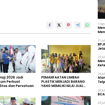
5 Agu
Men
Men
31 Ju
BPJ
Jela
29 Ju
Men
Ket
Ceg
28 Ju
Haji 2026 Jadi
PEMANFAATAN LIMBAH
Ala
um Perkuat
PLASTIK MENJADI BARANG
Tel
alitas dan Persatuan
YANG MEMILIKI NILAI JUAL
MASYARAKAT WIDORO
28 Ju
GADING RESIDENCE
BCA
28 Ju