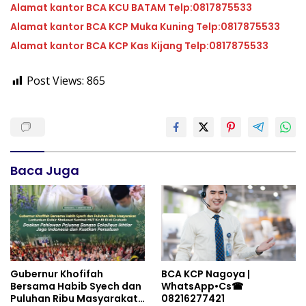
Alamat kantor BCA KCU BATAM Telp:0817875533
Alamat kantor BCA KCP Muka Kuning Telp:0817875533
Alamat kantor BCA KCP Kas Kijang Telp:0817875533
Post Views:
865
Baca Juga
Gubernur Khofifah
BCA KCP Nagoya |
Bersama Habib Syech dan
WhatsApp•Cs☎
Puluhan Ribu Masyarakat
08216277421