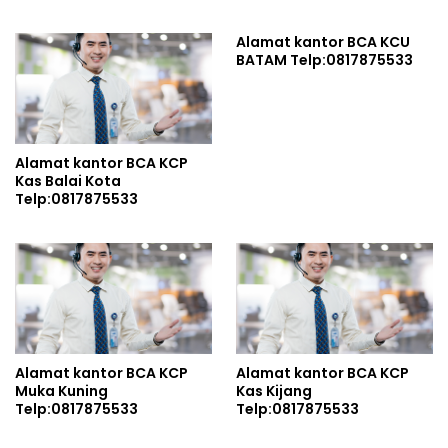
Lantunkan Dzikir-
Sholawat Sambut HUT Ke-
Alamat kantor BCA KCU
81 RI di Grahadi: Doakan
BATAM Telp:0817875533
Pahlawan Pejuang Bangsa
Sekaligus Ikhtiar Jaga
Indonesia dan Kuatkan
Persatuan
Alamat kantor BCA KCP
Kas Balai Kota
Telp:0817875533
Alamat kantor BCA KCP
Alamat kantor BCA KCP
Muka Kuning
Kas Kijang
Telp:0817875533
Telp:0817875533