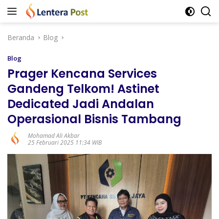
Langsung
ke
konten
Beranda
Blog
Blog
Prager Kencana Services
Gandeng Telkom! Astinet
Dedicated Jadi Andalan
Operasional Bisnis Tambang
Mohamad Ali Akbar
25 Februari 2025 11:34 WIB