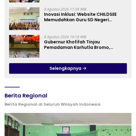
Harga dan Jaga Daya Beli
8 Agustus 2026 17:39 WIB
Inovasi Inklusi: Website CHILDSEE
Memudahkan Guru SD Negeri
Bantargebang III dalam Identifikasi
Anak Berkebutuhan Khusus
8 Agustus 2026 10:18 WIB
Gubernur Khofifah Tinjau
Pemadaman Karhutla Bromo,
Pastikan Operasi Darat, Water
Bombing dan Drone Dioptimalkan
Selengkapnya
Berita Regional
Berita Regional di Seluruh Wilayah Indonesia