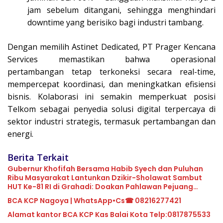
jam sebelum ditangani, sehingga menghindari
downtime yang berisiko bagi industri tambang.
Dengan memilih Astinet Dedicated, PT Prager Kencana
Services memastikan bahwa operasional
pertambangan tetap terkoneksi secara real-time,
mempercepat koordinasi, dan meningkatkan efisiensi
bisnis. Kolaborasi ini semakin memperkuat posisi
Telkom sebagai penyedia solusi digital terpercaya di
sektor industri strategis, termasuk pertambangan dan
energi.
Berita Terkait
Gubernur Khofifah Bersama Habib Syech dan Puluhan
Ribu Masyarakat Lantunkan Dzikir-Sholawat Sambut
HUT Ke-81 RI di Grahadi: Doakan Pahlawan Pejuang
Bangsa Sekaligus Ikhtiar Jaga Indonesia dan Kuatkan
BCA KCP Nagoya | WhatsApp•Cs☎ 08216277421
Persatuan
Alamat kantor BCA KCP Kas Balai Kota Telp:0817875533