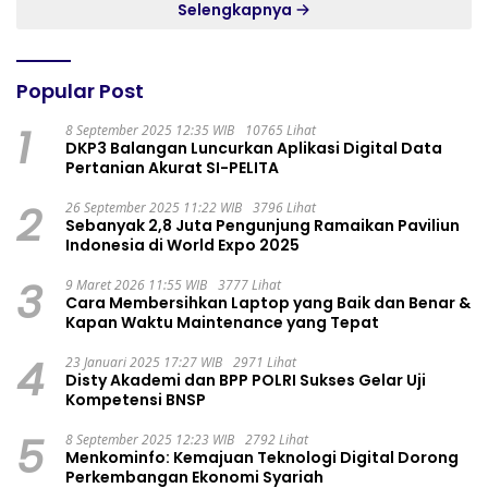
Selengkapnya
Popular Post
1
8 September 2025 12:35 WIB
10765 Lihat
DKP3 Balangan Luncurkan Aplikasi Digital Data
Pertanian Akurat SI-PELITA
2
26 September 2025 11:22 WIB
3796 Lihat
Sebanyak 2,8 Juta Pengunjung Ramaikan Paviliun
Indonesia di World Expo 2025
3
9 Maret 2026 11:55 WIB
3777 Lihat
Cara Membersihkan Laptop yang Baik dan Benar &
Kapan Waktu Maintenance yang Tepat
4
23 Januari 2025 17:27 WIB
2971 Lihat
Disty Akademi dan BPP POLRI Sukses Gelar Uji
Kompetensi BNSP
5
8 September 2025 12:23 WIB
2792 Lihat
Menkominfo: Kemajuan Teknologi Digital Dorong
Perkembangan Ekonomi Syariah