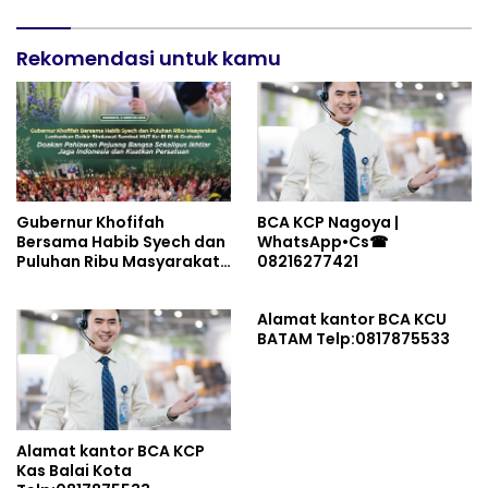
Rekomendasi untuk kamu
Gubernur Khofifah
BCA KCP Nagoya |
Bersama Habib Syech dan
WhatsApp•Cs☎
Puluhan Ribu Masyarakat
08216277421
Lantunkan Dzikir-
Sholawat Sambut HUT Ke-
Alamat kantor BCA KCU
81 RI di Grahadi: Doakan
BATAM Telp:0817875533
Pahlawan Pejuang Bangsa
Sekaligus Ikhtiar Jaga
Indonesia dan Kuatkan
Persatuan
Alamat kantor BCA KCP
Kas Balai Kota