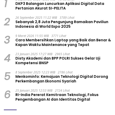
1
DKP3 Balangan Luncurkan Aplikasi Digital Data
Pertanian Akurat SI-PELITA
2
26 September 2025 11:22 WIB
3789 Lihat
Sebanyak 2,8 Juta Pengunjung Ramaikan Paviliun
Indonesia di World Expo 2025
3
9 Maret 2026 11:55 WIB
3771 Lihat
Cara Membersihkan Laptop yang Baik dan Benar &
Kapan Waktu Maintenance yang Tepat
4
23 Januari 2025 17:27 WIB
2965 Lihat
Disty Akademi dan BPP POLRI Sukses Gelar Uji
Kompetensi BNSP
5
8 September 2025 12:23 WIB
2786 Lihat
Menkominfo: Kemajuan Teknologi Digital Dorong
Perkembangan Ekonomi Syariah
6
25 Januari 2025 12:53 WIB
2724 Lihat
RI-India Pererat Kemitraan Teknologi, Fokus
Pengembangan AI dan Identitas Digital