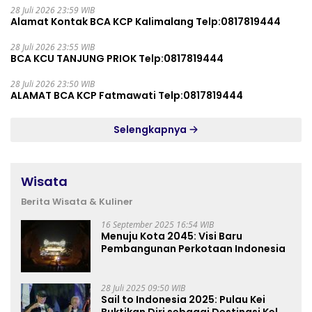
28 Juli 2026 23:59 WIB
Alamat Kontak BCA KCP Kalimalang Telp:0817819444
28 Juli 2026 23:55 WIB
BCA KCU TANJUNG PRIOK Telp:0817819444
28 Juli 2026 23:50 WIB
ALAMAT BCA KCP Fatmawati Telp:0817819444
Selengkapnya
Wisata
Berita Wisata & Kuliner
16 September 2025 16:54 WIB
Menuju Kota 2045: Visi Baru
Pembangunan Perkotaan Indonesia
28 Juli 2025 09:50 WIB
Sail to Indonesia 2025: Pulau Kei