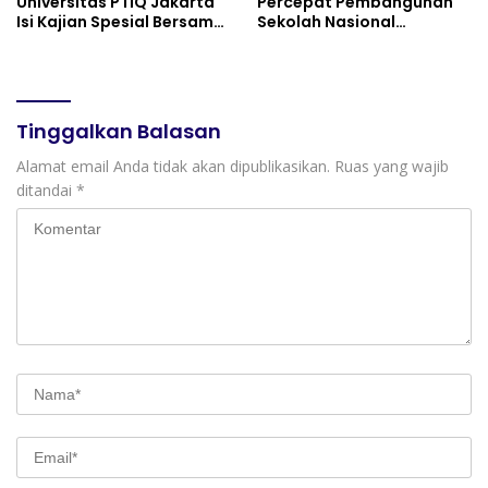
Universitas PTIQ Jakarta
Percepat Pembangunan
Isi Kajian Spesial Bersama
Sekolah Nasional
Diaspora Indonesia di
Terintegrasi Bersama 30
Jepang
Pemda
Tinggalkan Balasan
Alamat email Anda tidak akan dipublikasikan.
Ruas yang wajib
ditandai
*