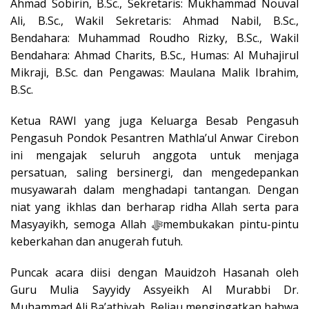
Ahmad Sobirin, B.Sc.
,
Sekretaris: Mukhammad Nouval
Ali, B.Sc.
,
Wakil Sekretaris: Ahmad Nabil, B.Sc.
,
Bendahara: Muhammad Roudho Rizky, B.Sc.
,
Wakil
Bendahara: Ahmad Charits, B.Sc.
,
Humas: Al Muhajirul
Mikraji, B.Sc.
dan
Pengawas: Maulana Malik Ibrahim,
B.Sc.
Ketua RAWI yang juga Keluarga Besab Pengasuh
Pengasuh Pondok Pesantren
Mathla’ul Anwar
Cirebon
ini
mengajak seluruh anggota untuk menjaga
persatuan, saling bersinergi, dan mengedepankan
musyawarah dalam menghadapi tantangan. Dengan
niat yang ikhlas dan berharap ridha Allah serta para
Masyayikh, semoga Allah
ﷻ
membukakan pintu-pintu
keberkahan dan anugerah
futuh
.
Puncak acara diisi dengan
Mauidzoh Hasanah
oleh
Guru Mulia Sayyidy Assyeikh Al Murabbi Dr.
Muhammad Ali Ba’athiyah. Beliau mengingatkan bahwa