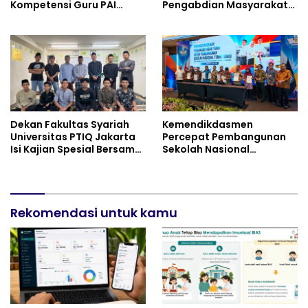
Kompetensi Guru PAI
Pengabdian Masyarakat
melalui AI dan Digital
di Masjid Al-Rohim, Ho Chi
Pedagogy
Minh City, Vietnam
Dekan Fakultas Syariah
Kemendikdasmen
Universitas PTIQ Jakarta
Percepat Pembangunan
Isi Kajian Spesial Bersama
Sekolah Nasional
Diaspora Indonesia di
Terintegrasi Bersama 30
Jepang
Pemda
Rekomendasi untuk kamu