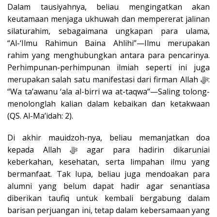
Dalam tausiyahnya, beliau mengingatkan akan
keutamaan menjaga ukhuwah dan mempererat jalinan
silaturahim, sebagaimana ungkapan para ulama,
“Al-‘Ilmu Rahimun Baina Ahlihi”
—Ilmu merupakan
rahim yang menghubungkan antara para pencarinya.
Perhimpunan-perhimpunan ilmiah seperti ini juga
merupakan salah satu manifestasi dari firman Allah
ﷻ
:
“Wa ta’awanu ‘ala al-birri wa at-taqwa”
—Saling tolong-
menolonglah kalian dalam kebaikan dan ketakwaan
(QS. Al-Ma’idah: 2).
Di akhir mauidzoh-nya, beliau memanjatkan doa
kepada Allah
ﷻ
agar para hadirin dikaruniai
keberkahan, kesehatan, serta limpahan ilmu yang
bermanfaat. Tak lupa, beliau juga mendoakan para
alumni yang belum dapat hadir agar senantiasa
diberikan taufiq untuk kembali bergabung dalam
barisan perjuangan ini, tetap dalam kebersamaan yang