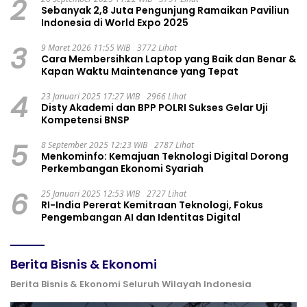
2
Sebanyak 2,8 Juta Pengunjung Ramaikan Paviliun
Indonesia di World Expo 2025
3
9 Maret 2026 11:55 WIB
3772 Lihat
Cara Membersihkan Laptop yang Baik dan Benar &
Kapan Waktu Maintenance yang Tepat
4
23 Januari 2025 17:27 WIB
2966 Lihat
Disty Akademi dan BPP POLRI Sukses Gelar Uji
Kompetensi BNSP
5
8 September 2025 12:23 WIB
2787 Lihat
Menkominfo: Kemajuan Teknologi Digital Dorong
Perkembangan Ekonomi Syariah
6
25 Januari 2025 12:53 WIB
2727 Lihat
RI-India Pererat Kemitraan Teknologi, Fokus
Pengembangan AI dan Identitas Digital
Berita Bisnis & Ekonomi
Berita Bisnis & Ekonomi Seluruh Wilayah Indonesia