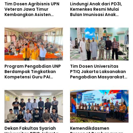
Tim Dosen Agribisnis UPN
Lindungi Anak dari PD3I,
Veteran Jawa Timur
Kemenkes Resmi Mulai
Kembangkan Asisten
Bulan Imunisasi Anak
Keuangan Berbasis AI
Sekolah (BIAS) 2026
untuk Kelompok Tani dan
UMKM
Program Pengabdian UNP
Tim Dosen Universitas
Berdampak Tingkatkan
PTIQ Jakarta Laksanakan
Kompetensi Guru PAI
Pengabdian Masyarakat
melalui AI dan Digital
di Masjid Al-Rohim, Ho Chi
Pedagogy
Minh City, Vietnam
Dekan Fakultas Syariah
Kemendikdasmen