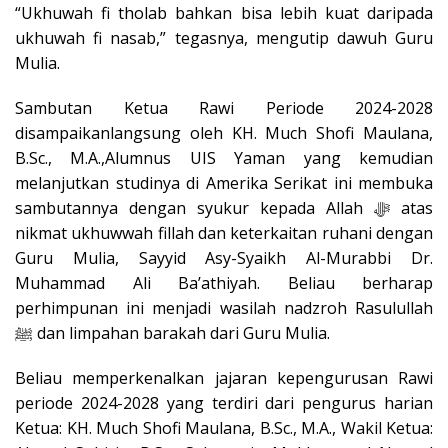
“Ukhuwah fi tholab bahkan bisa lebih kuat daripada
ukhuwah fi nasab,” tegasnya, mengutip dawuh Guru
Mulia.
Sambutan Ketua Rawi Periode 2024-2028
disampaikan
langsung
oleh
KH. Much Shofi Maulana,
B.Sc., M.A.,
Alumnus UIS Yaman yang kemudian
melanjutkan studinya di Amerika Serikat ini
membuka
sambutannya dengan syukur kepada Allah
ﷻ
atas
nikmat
ukhuwwah fillah
dan keterkaitan ruhani dengan
Guru Mulia, Sayyid Asy-Syaikh Al-Murabbi Dr.
Muhammad Ali Ba’athiyah. Beliau berharap
perhimpunan ini menjadi wasilah
nadzroh
Rasulullah
ﷺ
dan limpahan barakah dari Guru Mulia.
Beliau memperkenalkan jajaran kepengurusan Rawi
periode 2024-2028
yang
terdiri
dari
pengurus
harian
Ketua: KH. Much Shofi Maulana, B.Sc., M.A.
,
Wakil Ketua: