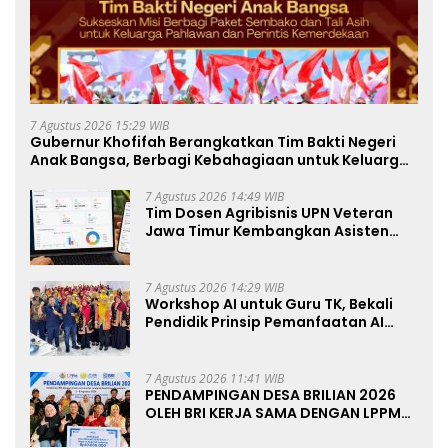
7 Agustus 2026 15:29 WIB
Gubernur Khofifah Berangkatkan Tim Bakti Negeri
Anak Bangsa, Berbagi Kebahagiaan untuk Keluarga
Pahlawan dan Perintis Kemerdekaan
7 Agustus 2026 14:49 WIB
Tim Dosen Agribisnis UPN Veteran
Jawa Timur Kembangkan Asisten
Keuangan Berbasis AI untuk
Kelompok Tani dan UMKM
7 Agustus 2026 14:29 WIB
Workshop AI untuk Guru TK, Bekali
Pendidik Prinsip Pemanfaatan AI
hingga Praktik Membuat Media Ajar
7 Agustus 2026 11:41 WIB
PENDAMPINGAN DESA BRILIAN 2026
OLEH BRI KERJA SAMA DENGAN LPPM
UNIVERSITAS JENDERAL SOEDIRMAN