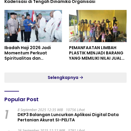
Kaderisasi di Tengah Dinamika Organisasi
Ibadah Haji 2026 Jadi
PEMANFAATAN LIMBAH
Momentum Perkuat
PLASTIK MENJADI BARANG
Spiritualitas dan
YANG MEMILIKI NILAI JUAL
Persatuan
MASYARAKAT WIDORO
GADING RESIDENCE
Selengkapnya
Popular Post
1
8 September 2025 12:35 WIB
10756 Lihat
DKP3 Balangan Luncurkan Aplikasi Digital Data
Pertanian Akurat SI-PELITA
26 September 2025 11:22 WIB
3791 Lihat