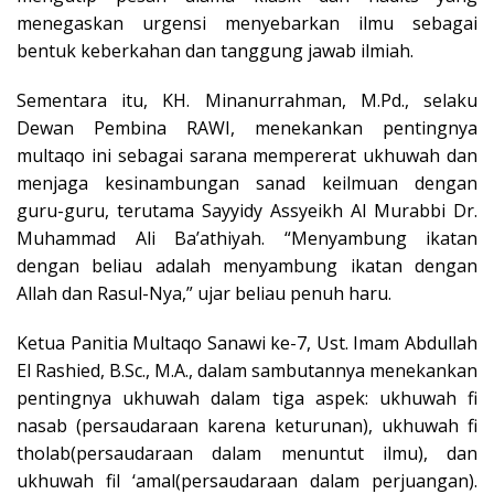
menegaskan urgensi menyebarkan ilmu sebagai
bentuk keberkahan dan tanggung jawab ilmiah.
Sementara itu, KH. Minanurrahman, M.Pd., selaku
Dewan Pembina RAWI, menekankan pentingnya
multaqo ini sebagai sarana mempererat ukhuwah dan
menjaga kesinambungan sanad keilmuan dengan
guru-guru, terutama Sayyidy Assyeikh Al Murabbi Dr.
Muhammad Ali Ba’athiyah. “Menyambung ikatan
dengan beliau adalah menyambung ikatan dengan
Allah dan Rasul-Nya,” ujar beliau penuh haru.
Ketua Panitia Multaqo Sanawi ke-7, Ust. Imam Abdullah
El Rashied, B.Sc., M.A., dalam sambutannya menekankan
pentingnya ukhuwah dalam tiga aspek:
ukhuwah fi
nasab
(persaudaraan karena keturunan),
ukhuwah fi
tholab
(persaudaraan dalam menuntut ilmu), dan
ukhuwah fil ‘amal
(persaudaraan dalam perjuangan).