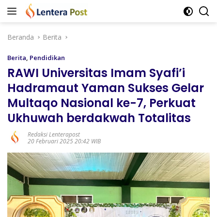
Langsung
ke
konten
Beranda
Berita
Berita
,
Pendidikan
RAWI Universitas Imam Syafi’i
Hadramaut Yaman Sukses Gelar
Multaqo Nasional ke-7, Perkuat
Ukhuwah berdakwah Totalitas
Redaksi Lenterapost
20 Februari 2025 20:42 WIB