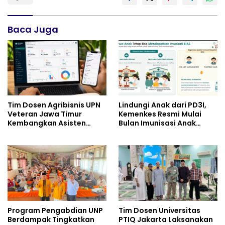
Baca Juga
Tim Dosen Agribisnis UPN
Lindungi Anak dari PD3I,
Veteran Jawa Timur
Kemenkes Resmi Mulai
Kembangkan Asisten
Bulan Imunisasi Anak
Keuangan Berbasis AI
Sekolah (BIAS) 2026
untuk Kelompok Tani dan
UMKM
Program Pengabdian UNP
Tim Dosen Universitas
Berdampak Tingkatkan
PTIQ Jakarta Laksanakan