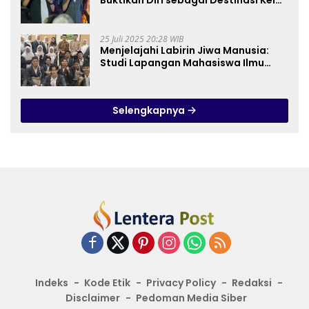
Buktikan Diri sebagai Destinasi Kelas
Dunia
25 Juli 2025 20:28 WIB
Menjelajahi Labirin Jiwa Manusia:
Studi Lapangan Mahasiswa Ilmu
Tasawuf ISQI Sunan Pandanaran di
RSJ Grhasia
Selengkapnya
Indeks
Kode Etik
Privacy Policy
Redaksi
Disclaimer
Pedoman Media Siber