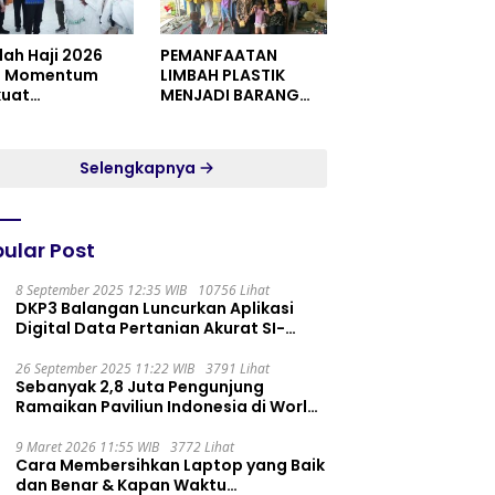
dah Haji 2026
PEMANFAATAN
i Momentum
LIMBAH PLASTIK
kuat
MENJADI BARANG
itualitas dan
YANG MEMILIKI NILAI
satuan
JUAL MASYARAKAT
WIDORO GADING
Selengkapnya
RESIDENCE
ular Post
8 September 2025 12:35 WIB
10756 Lihat
DKP3 Balangan Luncurkan Aplikasi
Digital Data Pertanian Akurat SI-
PELITA
26 September 2025 11:22 WIB
3791 Lihat
Sebanyak 2,8 Juta Pengunjung
Ramaikan Paviliun Indonesia di World
Expo 2025
9 Maret 2026 11:55 WIB
3772 Lihat
Cara Membersihkan Laptop yang Baik
dan Benar & Kapan Waktu