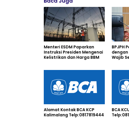
Baca Juga
Menteri ESDM Paparkan
BPJPH P
Instruksi Presiden Mengenai
dengan 
Kelistrikan dan Harga BBM
Wajib Se
Alamat Kontak BCA KCP
BCA KC
Kalimalang Telp:0817819444
Telp:08