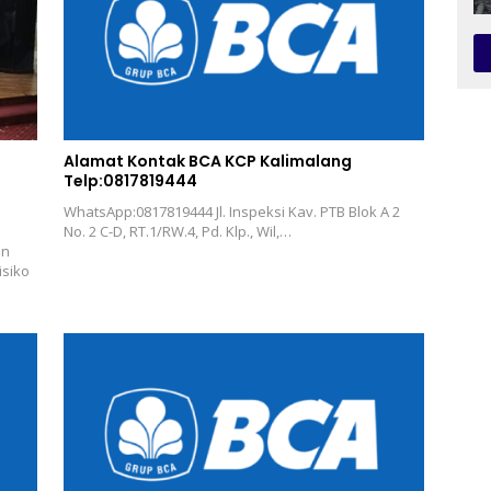
Alamat Kontak BCA KCP Kalimalang
Telp:0817819444
WhatsApp:0817819444 Jl. Inspeksi Kav. PTB Blok A 2
No. 2 C-D, RT.1/RW.4, Pd. Klp., Wil,…
an
isiko