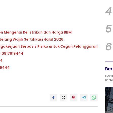
4
5
en Mengenai Kelistrikan dan Harga BBM
elang Wajib Sertifikasi Halal 2026
6
akerjaan Berbasis Risiko untuk Cegah Pelanggaran
p:0817819444
44
19444
Ber
Beri
Ind