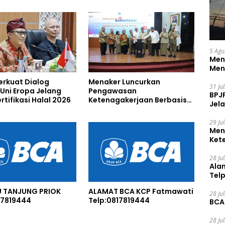
5 Agu
Men
Men
erkuat Dialog
Menaker Luncurkan
31 Ju
Uni Eropa Jelang
Pengawasan
BPJ
rtifikasi Halal 2026
Ketenagakerjaan Berbasis
Jela
Risiko untuk Cegah
Pelanggaran
29 Ju
Men
Ket
Ceg
28 Ju
Ala
Tel
U TANJUNG PRIOK
ALAMAT BCA KCP Fatmawati
28 Ju
17819444
Telp:0817819444
BCA
28 Ju