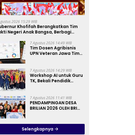
Agustus 2026 15:29 WIB
ubernur Khofifah Berangkatkan Tim
kti Negeri Anak Bangsa, Berbagi
ebahagiaan untuk Keluarga Pahlawan
an Perintis Kemerdekaan
7 Agustus 2026 14:49 WIB
Tim Dosen Agribisnis
UPN Veteran Jawa Timur
Kembangkan Asisten
Keuangan Berbasis AI
untuk Kelompok Tani
7 Agustus 2026 14:29 WIB
dan UMKM
Workshop AI untuk Guru
TK, Bekali Pendidik
Prinsip Pemanfaatan AI
hingga Praktik
Membuat Media Ajar
7 Agustus 2026 11:41 WIB
PENDAMPINGAN DESA
BRILIAN 2026 OLEH BRI
KERJA SAMA DENGAN
LPPM UNIVERSITAS
JENDERAL SOEDIRMAN
Selengkapnya
PURWOKERTO