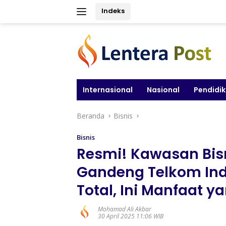
Langsung
Indeks
ke
konten
Internasional
Nasional
Pendidi
Beranda
Bisnis
Bisnis
Resmi! Kawasan Bis
Gandeng Telkom Indo
Total, Ini Manfaat y
Mohamad Ali Akbar
30 April 2025 11:06 WIB