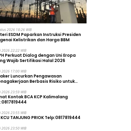
stus 2026 18:26 WIB
teri ESDM Paparkan Instruksi Presiden
genai Kelistrikan dan Harga BBM
li 2026 22:22 WIB
PH Perkuat Dialog dengan Uni Eropa
ng Wajib Sertifikasi Halal 2026
li 2026 17:00 WIB
aker Luncurkan Pengawasan
enagakerjaan Berbasis Risiko untuk
ah Pelanggaran
li 2026 23:59 WIB
mat Kontak BCA KCP Kalimalang
p:0817819444
li 2026 23:55 WIB
 KCU TANJUNG PRIOK Telp:0817819444
li 2026 23:50 WIB