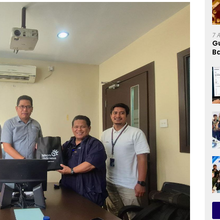
7 
G
Ba
K
d