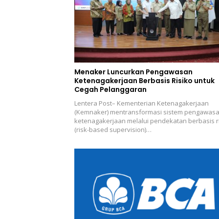
Menaker Luncurkan Pengawasan
Ketenagakerjaan Berbasis Risiko untuk
Cegah Pelanggaran
Lentera Post– Kementerian Ketenagakerjaan
(Kemnaker) mentransformasi sistem pengawas
ketenagakerjaan melalui pendekatan berbasis r
(risk-based supervision)…