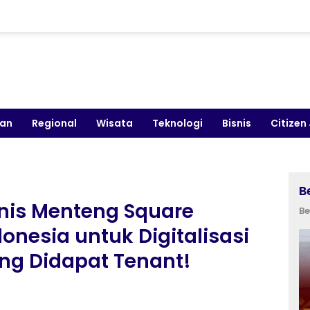
kan
Regional
Wisata
Teknologi
Bisnis
Citizen
B
nis Menteng Square
Be
nesia untuk Digitalisasi
ang Didapat Tenant!