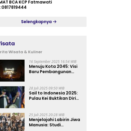
MAT BCA KCP Fatmawati
p:0817819444
Selengkapnya
isata
rita Wisata & Kuliner
16 September 2025 16:54 WIB
Menuju Kota 2045: Visi
Baru Pembangunan
Perkotaan Indonesia
28 Juli 2025 09:50 WIB
Sail to Indonesia 2025:
Pulau Kei Buktikan Diri
sebagai Destinasi Kelas
Dunia
25 Juli 2025 20:28 WIB
Menjelajahi Labirin Jiwa
Manusia: Studi
Lapangan Mahasiswa