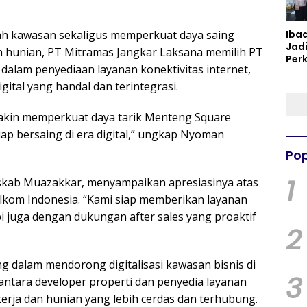
Iba
ah kawasan sekaligus memperkuat daya saing
Jad
 hunian, PT Mitramas Jangkar Laksana memilih PT
Per
dalam penyediaan layanan konektivitas internet,
Spir
Per
gital yang handal dan terintegrasi.
emakin memperkuat daya tarik Menteng Square
ap bersaing di era digital,” ungkap Nyoman
Pop
1
skab Muazakkar, menyampaikan apresiasinya atas
lkom Indonesia. “Kami siap memberikan layanan
api juga dengan dukungan after sales yang proaktif
2
g dalam mendorong digitalisasi kawasan bisnis di
3
 antara developer properti dan penyedia layanan
rja dan hunian yang lebih cerdas dan terhubung.