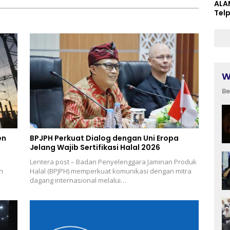
ALA
Tel
W
Be
en
BPJPH Perkuat Dialog dengan Uni Eropa
Jelang Wajib Sertifikasi Halal 2026
Lentera post – Badan Penyelenggara Jaminan Produk
n
Halal (BPJPH) memperkuat komunikasi dengan mitra
dagang internasional melalui…