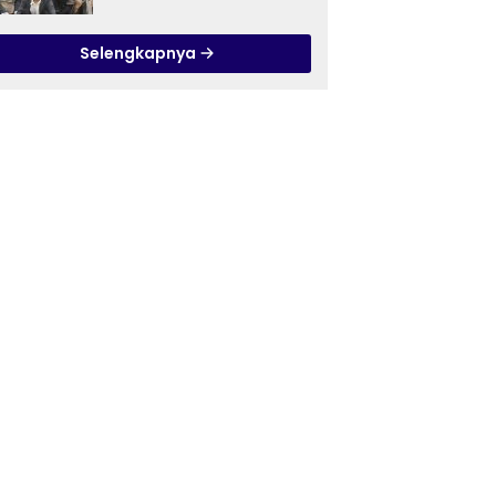
Ilmu Tasawuf ISQI Sunan
Pandanaran di RSJ
Selengkapnya
Grhasia