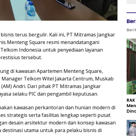
Ber
Beri
bisnis terus bergulir. Kali ini, PT Mitramas Jangkar
snis Menteng Square resmi menandatangani
T Telkom Indonesia untuk penyediaan layanan
restisius tersebut.
sung di kawasan Apartemen Menteng Square,
ral Manager Telkom Witel Jakarta Centrum, Muskab
AM) Andri. Dari pihak PT Mitramas Jangkar
yasa selaku PIC dan pengambil keputusan.
RAK
Men
akan kawasan perkantoran dan hunian modern di
Din
 strategis serta fasilitas lengkap seperti pusat
ngan desain arsitektur modern dan konsep kawasan
u destinasi utama untuk para pelaku bisnis di