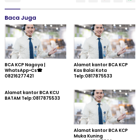
Baca Juga
BCA KCP Nagoya |
Alamat kantor BCA KCP
WhatsApp•Cs☎
Kas Balai Kota
08216277421
Telp:0817875533
Alamat kantor BCA KCU
BATAM Telp:0817875533
Alamat kantor BCA KCP
Muka Kuning