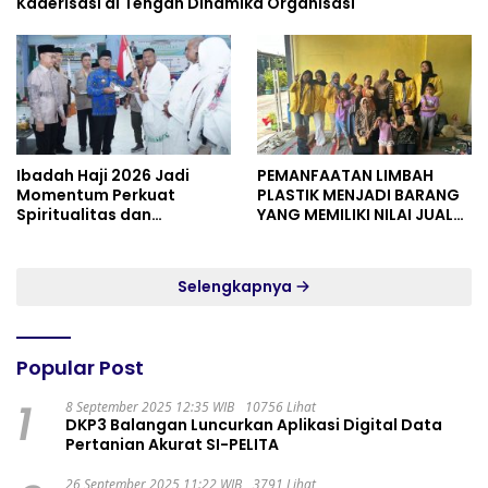
Kaderisasi di Tengah Dinamika Organisasi
Ibadah Haji 2026 Jadi
PEMANFAATAN LIMBAH
Momentum Perkuat
PLASTIK MENJADI BARANG
Spiritualitas dan
YANG MEMILIKI NILAI JUAL
Persatuan
MASYARAKAT WIDORO
GADING RESIDENCE
Selengkapnya
Popular Post
1
8 September 2025 12:35 WIB
10756 Lihat
DKP3 Balangan Luncurkan Aplikasi Digital Data
Pertanian Akurat SI-PELITA
26 September 2025 11:22 WIB
3791 Lihat