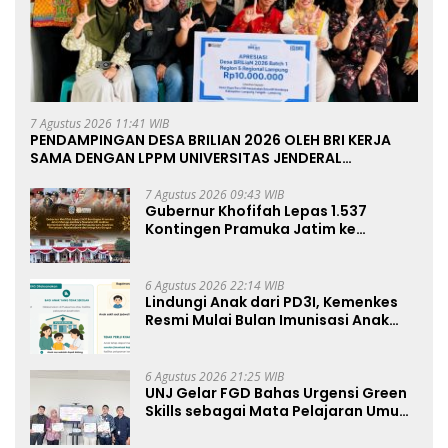
7 Agustus 2026 11:41 WIB
PENDAMPINGAN DESA BRILIAN 2026 OLEH BRI KERJA
SAMA DENGAN LPPM UNIVERSITAS JENDERAL
SOEDIRMAN PURWOKERTO
7 Agustus 2026 09:43 WIB
Gubernur Khofifah Lepas 1.537
Kontingen Pramuka Jatim ke
Jambore Nasional XII: Pesankan
Pererat Persaudaraan, Perkuat
Persatuan dan Semangat
6 Agustus 2026 22:14 WIB
Nasionalisme
Lindungi Anak dari PD3I, Kemenkes
Resmi Mulai Bulan Imunisasi Anak
Sekolah (BIAS) 2026
6 Agustus 2026 21:25 WIB
UNJ Gelar FGD Bahas Urgensi Green
Skills sebagai Mata Pelajaran Umum
Baru pada Kurikulum SMK Pariwisata,
Perhotelan, dan UPW