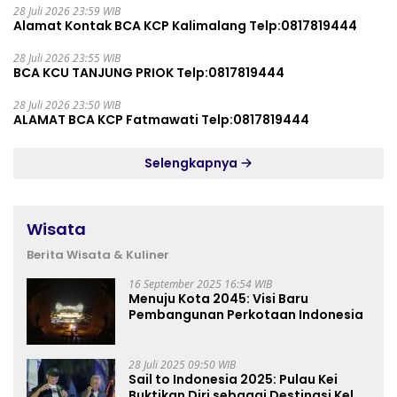
28 Juli 2026 23:59 WIB
Alamat Kontak BCA KCP Kalimalang Telp:0817819444
28 Juli 2026 23:55 WIB
BCA KCU TANJUNG PRIOK Telp:0817819444
28 Juli 2026 23:50 WIB
ALAMAT BCA KCP Fatmawati Telp:0817819444
Selengkapnya
Wisata
Berita Wisata & Kuliner
16 September 2025 16:54 WIB
Menuju Kota 2045: Visi Baru
Pembangunan Perkotaan Indonesia
28 Juli 2025 09:50 WIB
Sail to Indonesia 2025: Pulau Kei
Buktikan Diri sebagai Destinasi Kelas