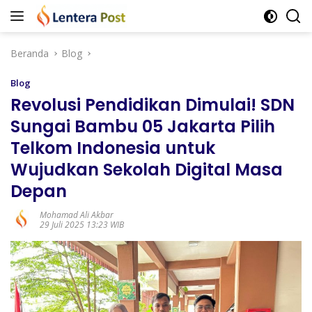
Langsung
ke
konten
Beranda
Blog
Blog
Revolusi Pendidikan Dimulai! SDN
Sungai Bambu 05 Jakarta Pilih
Telkom Indonesia untuk
Wujudkan Sekolah Digital Masa
Depan
Mohamad Ali Akbar
29 Juli 2025 13:23 WIB