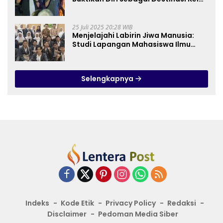
Dunia
25 Juli 2025 20:28 WIB
Menjelajahi Labirin Jiwa Manusia:
Studi Lapangan Mahasiswa Ilmu
Tasawuf ISQI Sunan Pandanaran di
RSJ Grhasia
Selengkapnya
Indeks
Kode Etik
Privacy Policy
Redaksi
Disclaimer
Pedoman Media Siber