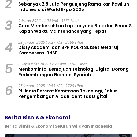
2
Sebanyak 2,8 Juta Pengunjung Ramaikan Paviliun
Indonesia di World Expo 2025
3
9 Maret 2026 11:55 WIB
3772 Lihat
Cara Membersihkan Laptop yang Baik dan Benar &
Kapan Waktu Maintenance yang Tepat
4
23 Januari 2025 17:27 WIB
2966 Lihat
Disty Akademi dan BPP POLRI Sukses Gelar Uji
Kompetensi BNSP
5
8 September 2025 12:23 WIB
2786 Lihat
Menkominfo: Kemajuan Teknologi Digital Dorong
Perkembangan Ekonomi Syariah
6
25 Januari 2025 12:53 WIB
2726 Lihat
RI-India Pererat Kemitraan Teknologi, Fokus
Pengembangan AI dan Identitas Digital
Berita Bisnis & Ekonomi
Berita Bisnis & Ekonomi Seluruh Wilayah Indonesia