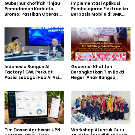
Gubernur Khofifah Tinjau
Implementasi Aplikasi
Pemadaman Karhutla
Pembelajaran Elektronika
Bromo, Pastikan Operasi
Berbasis Mobile di SMK
Darat, Water Bombing
Negeri 10 Kota Bekasi,
dan Drone Dioptimalkan
Mendukung Digitalisasi
dan Inovasi Pembelajaran
Indonesia Bangun AI
Gubernur Khofifah
Factory 1 GW, Perkuat
Berangkatkan Tim Bakti
Posisi sebagai Hub AI Asia
Negeri Anak Bangsa,
Tenggara
Berbagi Kebahagiaan
untuk Keluarga Pahlawan
dan Perintis Kemerdekaan
Tim Dosen Agribisnis UPN
Workshop AI untuk Guru