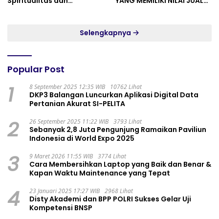
Spiritualitas dan
YANG MEMILIKI NILAI JUAL
Persatuan
MASYARAKAT WIDORO
GADING RESIDENCE
Selengkapnya
Popular Post
1
8 September 2025 12:35 WIB
10762 Lihat
DKP3 Balangan Luncurkan Aplikasi Digital Data
Pertanian Akurat SI-PELITA
2
26 September 2025 11:22 WIB
3793 Lihat
Sebanyak 2,8 Juta Pengunjung Ramaikan Paviliun
Indonesia di World Expo 2025
3
9 Maret 2026 11:55 WIB
3774 Lihat
Cara Membersihkan Laptop yang Baik dan Benar &
Kapan Waktu Maintenance yang Tepat
4
23 Januari 2025 17:27 WIB
2968 Lihat
Disty Akademi dan BPP POLRI Sukses Gelar Uji
Kompetensi BNSP