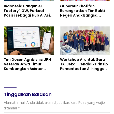
Indonesia Bangun AI
Gubernur Khofifah
Factory 1 GW, Perkuat
Berangkatkan Tim Bakti
Posisi sebagai Hub AI Asia
Negeri Anak Bangsa,
Tenggara
Berbagi Kebahagiaan
untuk Keluarga Pahlawan
dan Perintis Kemerdekaan
Tim Dosen Agribisnis UPN
Workshop AI untuk Guru
Veteran Jawa Timur
TK, Bekali Pendidik Prinsip
Kembangkan Asisten
Pemanfaatan AI hingga
Keuangan Berbasis AI
Praktik Membuat Media
untuk Kelompok Tani dan
Ajar
UMKM
Tinggalkan Balasan
Alamat email Anda tidak akan dipublikasikan.
Ruas yang wajib
ditandai
*