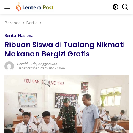
Langsung
ke
konten
Beranda
Berita
Berita
,
Nasional
Ribuan Siswa di Tualang Nikmati
Makanan Bergizi Gratis
Heraldi Rizky Anggriawan
10 September 2025 09:37 WIB