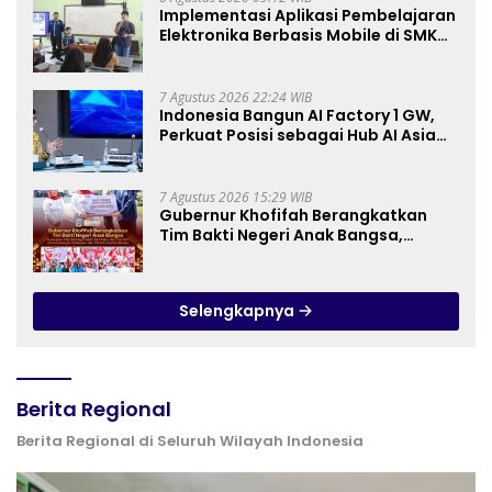
Implementasi Aplikasi Pembelajaran
Elektronika Berbasis Mobile di SMK
Negeri 10 Kota Bekasi, Mendukung
Digitalisasi dan Inovasi
Pembelajaran
7 Agustus 2026 22:24 WIB
Indonesia Bangun AI Factory 1 GW,
Perkuat Posisi sebagai Hub AI Asia
Tenggara
7 Agustus 2026 15:29 WIB
Gubernur Khofifah Berangkatkan
Tim Bakti Negeri Anak Bangsa,
Berbagi Kebahagiaan untuk
Keluarga Pahlawan dan Perintis
Kemerdekaan
Selengkapnya
Berita Regional
Berita Regional di Seluruh Wilayah Indonesia