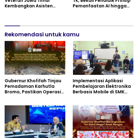
Veteran Jawa Timur
TK, Bekali Pendidik Prinsip
Kembangkan Asisten
Pemanfaatan AI hingga
Keuangan Berbasis AI
Praktik Membuat Media
untuk Kelompok Tani dan
Ajar
UMKM
Rekomendasi untuk kamu
Gubernur Khofifah Tinjau
Implementasi Aplikasi
Pemadaman Karhutla
Pembelajaran Elektronika
Bromo, Pastikan Operasi
Berbasis Mobile di SMK
Darat, Water Bombing
Negeri 10 Kota Bekasi,
dan Drone Dioptimalkan
Mendukung Digitalisasi
dan Inovasi Pembelajaran