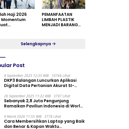
dah Haji 2026
PEMANFAATAN
i Momentum
LIMBAH PLASTIK
kuat
MENJADI BARANG
itualitas dan
YANG MEMILIKI NILAI
satuan
JUAL MASYARAKAT
WIDORO GADING
Selengkapnya
RESIDENCE
ular Post
8 September 2025 12:35 WIB
10766 Lihat
DKP3 Balangan Luncurkan Aplikasi
Digital Data Pertanian Akurat SI-
PELITA
26 September 2025 11:22 WIB
3797 Lihat
Sebanyak 2,8 Juta Pengunjung
Ramaikan Paviliun Indonesia di World
Expo 2025
9 Maret 2026 11:55 WIB
3778 Lihat
Cara Membersihkan Laptop yang Baik
dan Benar & Kapan Waktu