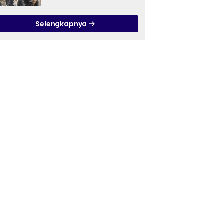
Ilmu Tasawuf ISQI Sunan
Pandanaran di RSJ
Selengkapnya
Grhasia