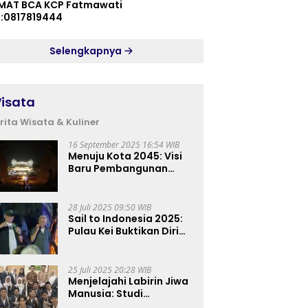
MAT BCA KCP Fatmawati
p:0817819444
Selengkapnya
isata
rita Wisata & Kuliner
16 September 2025 16:54 WIB
Menuju Kota 2045: Visi
Baru Pembangunan
Perkotaan Indonesia
28 Juli 2025 09:50 WIB
Sail to Indonesia 2025:
Pulau Kei Buktikan Diri
sebagai Destinasi Kelas
Dunia
25 Juli 2025 20:28 WIB
Menjelajahi Labirin Jiwa
Manusia: Studi
Lapangan Mahasiswa