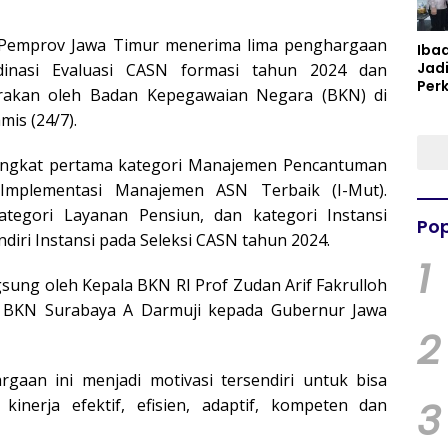
, Pemprov Jawa Timur menerima lima penghargaan
Iba
Jad
dinasi Evaluasi CASN formasi tahun 2024 dan
Per
rakan oleh Badan Kepegawaian Negara (BKN) di
Spir
is (24/7).
Per
ringkat pertama kategori Manajemen Pencantuman
 Implementasi Manajemen ASN Terbaik (I-Mut).
tegori Layanan Pensiun, dan kategori Instansi
Pop
diri Instansi pada Seleksi CASN tahun 2024.
1
sung oleh Kepala BKN RI Prof Zudan Arif Fakrulloh
II BKN Surabaya A Darmuji kepada Gubernur Jawa
2
aan ini menjadi motivasi tersendiri untuk bisa
3
inerja efektif, efisien, adaptif, kompeten dan