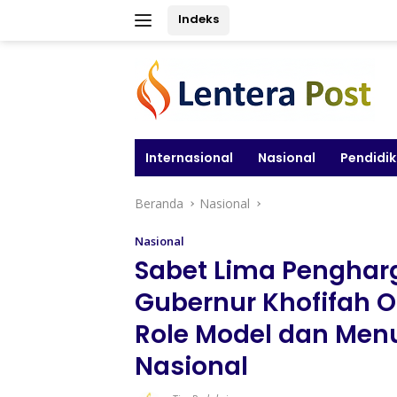
Langsung
Indeks
ke
konten
Internasional
Nasional
Pendidi
Beranda
Nasional
Nasional
Sabet Lima Pengharg
Gubernur Khofifah O
Role Model dan Men
Nasional