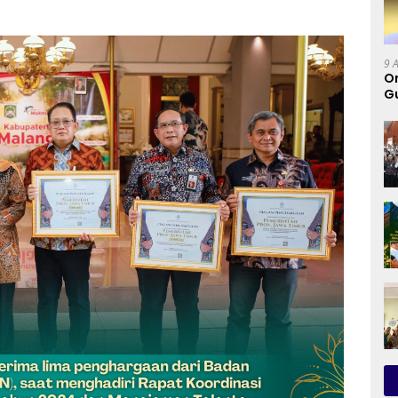
9 
Or
Gu
G