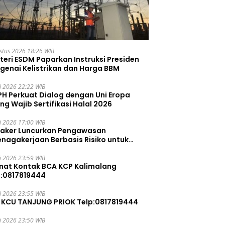
stus 2026 18:26 WIB
teri ESDM Paparkan Instruksi Presiden
genai Kelistrikan dan Harga BBM
li 2026 22:22 WIB
PH Perkuat Dialog dengan Uni Eropa
ng Wajib Sertifikasi Halal 2026
li 2026 17:00 WIB
aker Luncurkan Pengawasan
enagakerjaan Berbasis Risiko untuk
ah Pelanggaran
li 2026 23:59 WIB
mat Kontak BCA KCP Kalimalang
p:0817819444
li 2026 23:55 WIB
 KCU TANJUNG PRIOK Telp:0817819444
li 2026 23:50 WIB