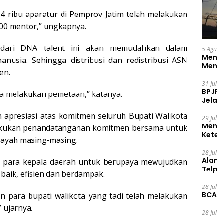
34 ribu aparatur di Pemprov Jatim telah melakukan
200 mentor,” ungkapnya.
a dari DNA talent ini akan memudahkan dalam
5 Agu
Men
usia. Sehingga distribusi dan redistribusi ASN
Men
en.
31 Ju
BPJ
 melakukan pemetaan,” katanya.
Jela
apresiasi atas komitmen seluruh Bupati Walikota
29 Ju
Men
elakukan penandatanganan komitmen bersama untuk
Ket
layah masing-masing.
Ceg
28 Ju
Ala
n para kepala daerah untuk berupaya mewujudkan
Tel
 baik, efisien dan berdampak.
28 Ju
BCA
n para bupati walikota yang tadi telah melakukan
ujarnya.
28 Ju