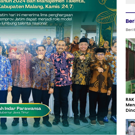
Ber
Beri
RAK
Men
Din