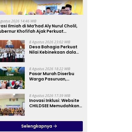
Agustus 2026 14:46 WIB
asi Ilmiah di Ma’had Aly Nurul Cholil,
bernur Khofifah Ajak Perkuat
erakan Tafaqquh Fiddin
8 Agustus 2026 23:02 WIB
Desa Bahagia Perkuat
Nilai Kebinekaan dalam
Pembinaan Paskibraka
HUT ke-81 RI
8 Agustus 2026 18:22 WIB
Pasar Murah Diserbu
Warga Pasuruan,
Gubernur Khofifah
Perkuat Instrumen
Pengendalian Harga
8 Agustus 2026 17:39 WIB
dan Jaga Daya Beli
Inovasi Inklusi: Website
CHILDSEE Memudahkan
Guru SD Negeri
Bantargebang III dalam
Identifikasi Anak
Selengkapnya
Berkebutuhan Khusus