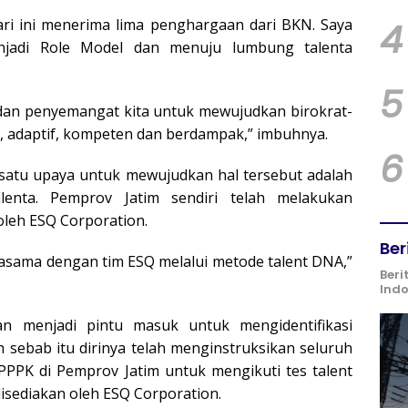
ari ini menerima lima penghargaan dari BKN. Saya
4
enjadi Role Model dan menuju lumbung talenta
5
i dan penyemangat kita untuk mewujudkan birokrat-
ien, adaptif, kompeten dan berdampak,” imbuhnya.
6
satu upaya untuk mewujudkan hal tersebut adalah
nta. Pemprov Jatim sendiri telah melakukan
 oleh ESQ Corporation.
Ber
rjasama dengan tim ESQ melalui metode talent DNA,”
Beri
Ind
n menjadi pintu masuk untuk mengidentifikasi
 sebab itu dirinya telah menginstruksikan seluruh
PPPK di Pemprov Jatim untuk mengikuti tes talent
 disediakan oleh ESQ Corporation.