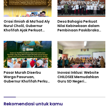
Orasi Ilmiah di Ma’had Aly
Desa Bahagia Perkuat
Nurul Cholil, Gubernur
Nilai Kebinekaan dalam
Khofifah Ajak Perkuat
Pembinaan Paskibraka
Gerakan Tafaqquh Fiddin
HUT ke-81 RI
Pasar Murah Diserbu
Inovasi Inklusi: Website
Warga Pasuruan,
CHILDSEE Memudahkan
Gubernur Khofifah Perkuat
Guru SD Negeri
Instrumen Pengendalian
Bantargebang III dalam
Harga dan Jaga Daya Beli
Identifikasi Anak
Berkebutuhan Khusus
Rekomendasi untuk kamu