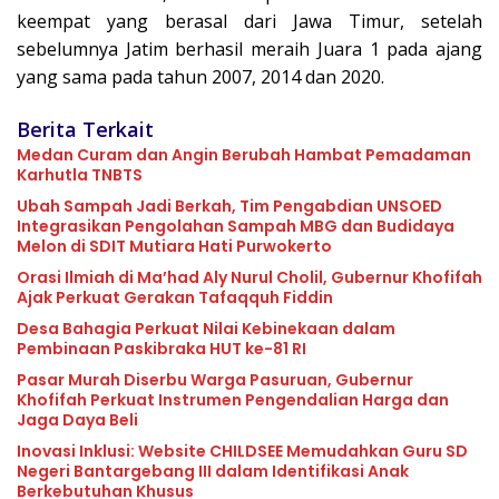
keempat yang berasal dari Jawa Timur, setelah
sebelumnya Jatim berhasil meraih Juara 1 pada ajang
yang sama pada tahun 2007, 2014 dan 2020.
Berita Terkait
Medan Curam dan Angin Berubah Hambat Pemadaman
Karhutla TNBTS
Ubah Sampah Jadi Berkah, Tim Pengabdian UNSOED
Integrasikan Pengolahan Sampah MBG dan Budidaya
Melon di SDIT Mutiara Hati Purwokerto
Orasi Ilmiah di Ma’had Aly Nurul Cholil, Gubernur Khofifah
Ajak Perkuat Gerakan Tafaqquh Fiddin
Desa Bahagia Perkuat Nilai Kebinekaan dalam
Pembinaan Paskibraka HUT ke-81 RI
Pasar Murah Diserbu Warga Pasuruan, Gubernur
Khofifah Perkuat Instrumen Pengendalian Harga dan
Jaga Daya Beli
Inovasi Inklusi: Website CHILDSEE Memudahkan Guru SD
Negeri Bantargebang III dalam Identifikasi Anak
Berkebutuhan Khusus