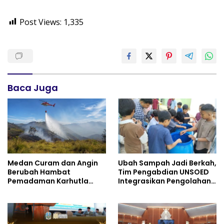
Post Views:
1,335
Baca Juga
Medan Curam dan Angin
Ubah Sampah Jadi Berkah,
Berubah Hambat
Tim Pengabdian UNSOED
Pemadaman Karhutla
Integrasikan Pengolahan
TNBTS
Sampah MBG dan
Budidaya Melon di SDIT
Mutiara Hati Purwokerto