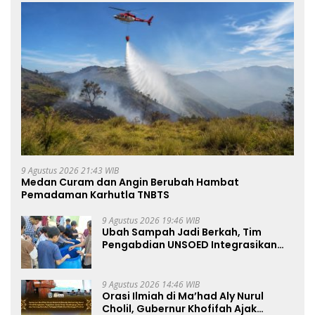
9 Agustus 2026 21:43 WIB
Medan Curam dan Angin Berubah Hambat
Pemadaman Karhutla TNBTS
9 Agustus 2026 19:46 WIB
Ubah Sampah Jadi Berkah, Tim
Pengabdian UNSOED Integrasikan
Pengolahan Sampah MBG dan
Budidaya Melon di SDIT Mutiara Hati
Purwokerto
9 Agustus 2026 14:46 WIB
Orasi Ilmiah di Ma’had Aly Nurul
Cholil, Gubernur Khofifah Ajak