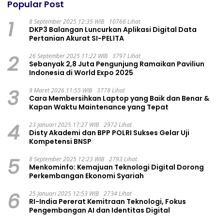
Popular Post
1
8 September 2025 12:35 WIB
10766 Lihat
DKP3 Balangan Luncurkan Aplikasi Digital Data
Pertanian Akurat SI-PELITA
2
26 September 2025 11:22 WIB
3797 Lihat
Sebanyak 2,8 Juta Pengunjung Ramaikan Paviliun
Indonesia di World Expo 2025
3
9 Maret 2026 11:55 WIB
3778 Lihat
Cara Membersihkan Laptop yang Baik dan Benar &
Kapan Waktu Maintenance yang Tepat
4
23 Januari 2025 17:27 WIB
2972 Lihat
Disty Akademi dan BPP POLRI Sukses Gelar Uji
Kompetensi BNSP
5
8 September 2025 12:23 WIB
2793 Lihat
Menkominfo: Kemajuan Teknologi Digital Dorong
Perkembangan Ekonomi Syariah
6
25 Januari 2025 12:53 WIB
2734 Lihat
RI-India Pererat Kemitraan Teknologi, Fokus
Pengembangan AI dan Identitas Digital