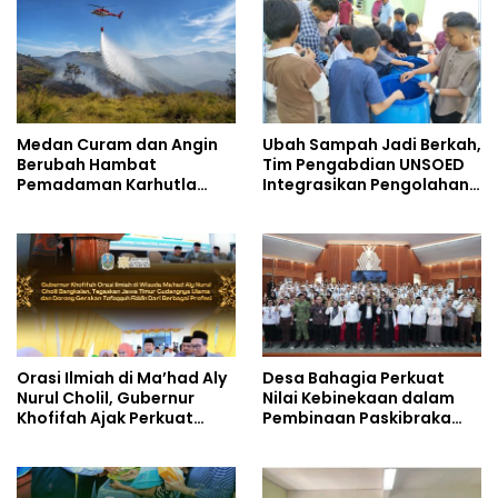
Medan Curam dan Angin
Ubah Sampah Jadi Berkah,
Berubah Hambat
Tim Pengabdian UNSOED
Pemadaman Karhutla
Integrasikan Pengolahan
TNBTS
Sampah MBG dan
Budidaya Melon di SDIT
Mutiara Hati Purwokerto
Orasi Ilmiah di Ma’had Aly
Desa Bahagia Perkuat
Nurul Cholil, Gubernur
Nilai Kebinekaan dalam
Khofifah Ajak Perkuat
Pembinaan Paskibraka
Gerakan Tafaqquh Fiddin
HUT ke-81 RI