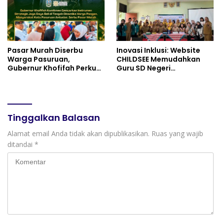
Pasar Murah Diserbu
Inovasi Inklusi: Website
Warga Pasuruan,
CHILDSEE Memudahkan
Gubernur Khofifah Perkuat
Guru SD Negeri
Instrumen Pengendalian
Bantargebang III dalam
Harga dan Jaga Daya Beli
Identifikasi Anak
Berkebutuhan Khusus
Tinggalkan Balasan
Alamat email Anda tidak akan dipublikasikan.
Ruas yang wajib
ditandai
*