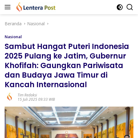
Langsung
ke
konten
Beranda
Nasional
Nasional
Sambut Hangat Puteri Indonesia
2025 Pulang ke Jatim, Gubernur
Khofifah: Gaungkan Pariwisata
dan Budaya Jawa Timur di
Kancah Internasional
Tim Redaksi
15 Juli 2025 09:33 WIB