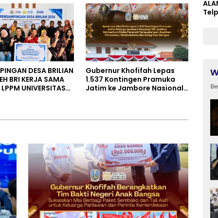
ALA
s Kemerdekaan
Tel
INGAN DESA BRILIAN
Gubernur Khofifah Lepas
W
EH BRI KERJA SAMA
1.537 Kontingen Pramuka
Be
LPPM UNIVERSITAS
Jatim ke Jambore Nasional
AL SOEDIRMAN
XII: Pesankan Pererat
ERTO
Persaudaraan, Perkuat
Persatuan dan Semangat
Nasionalisme