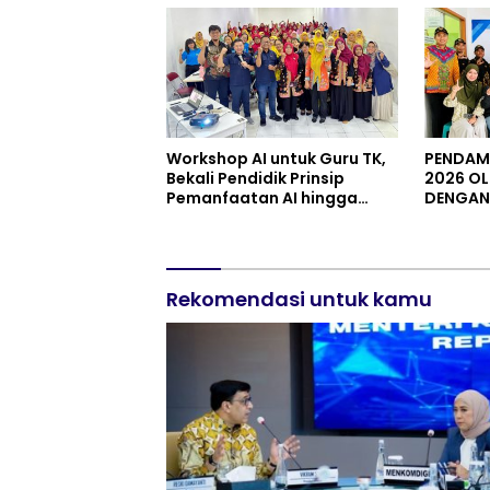
Perinti
Workshop AI untuk Guru TK,
PENDAMP
Bekali Pendidik Prinsip
2026 OL
Pemanfaatan AI hingga
DENGAN 
Praktik Membuat Media Ajar
JENDER
PURWOK
Rekomendasi untuk kamu