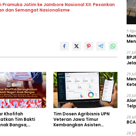
n Pramuka Jatim ke Jambore Nasional XII: Pesankan
uan dan Semangat Nasionalisme
5 Agu
Men
Men
31 Ju
BPJ
Jela
29 Ju
Men
Ket
Ceg
28 Ju
Ala
Tel
r Khofifah
Tim Dosen Agribisnis UPN
28 Ju
atkan Tim Bakti
Veteran Jawa Timur
BCA
Anak Bangsa,
Kembangkan Asisten
 Kebahagiaan untuk
Keuangan Berbasis AI untuk
28 Ju
a Pahlawan dan
Kelompok Tani dan UMKM