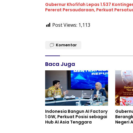
Gubernur Khofifah Lepas 1.537 Kontinge
Pererat Persaudaraan, Perkuat Persat
Post Views:
1,113
Komentar
Baca Juga
Indonesia Bangun AI Factory
Gubernu
1 GW, Perkuat Posisi sebagai
Berangk
Hub AI Asia Tenggara
Negeri 
Berbagi
Keluarg