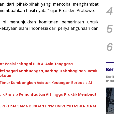
an dari pihak-pihak yang mencoba menghambat
4
membuahkan hasil nyata,” ujar Presiden Prabowo.
n ini menunjukkan komitmen pemerintah untuk
5
kekayaan alam Indonesia dari penyalahgunaan dan
6
at Posisi sebagai Hub AI Asia Tenggara
Ber
kti Negeri Anak Bangsa, Berbagi Kebahagiaan untuk
dekaan
Beri
Ind
 Timur Kembangkan Asisten Keuangan Berbasis AI
idik Prinsip Pemanfaatan AI hingga Praktik Membuat
BRI KERJA SAMA DENGAN LPPM UNIVERSITAS JENDERAL