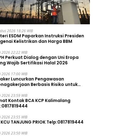
stus 2026 18:26 WIB
teri ESDM Paparkan Instruksi Presiden
genai Kelistrikan dan Harga BBM
li 2026 22:22 WIB
PH Perkuat Dialog dengan Uni Eropa
ng Wajib Sertifikasi Halal 2026
li 2026 17:00 WIB
aker Luncurkan Pengawasan
enagakerjaan Berbasis Risiko untuk
ah Pelanggaran
li 2026 23:59 WIB
mat Kontak BCA KCP Kalimalang
p:0817819444
li 2026 23:55 WIB
 KCU TANJUNG PRIOK Telp:0817819444
li 2026 23:50 WIB