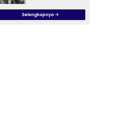
Ilmu Tasawuf ISQI Sunan
Pandanaran di RSJ
Selengkapnya
Grhasia