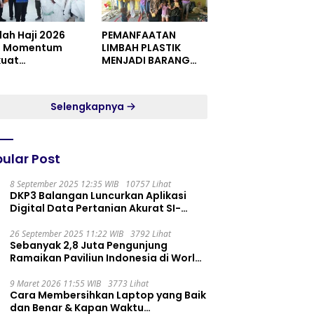
dah Haji 2026
PEMANFAATAN
i Momentum
LIMBAH PLASTIK
kuat
MENJADI BARANG
itualitas dan
YANG MEMILIKI NILAI
satuan
JUAL MASYARAKAT
WIDORO GADING
Selengkapnya
RESIDENCE
ular Post
8 September 2025 12:35 WIB
10757 Lihat
DKP3 Balangan Luncurkan Aplikasi
Digital Data Pertanian Akurat SI-
PELITA
26 September 2025 11:22 WIB
3792 Lihat
Sebanyak 2,8 Juta Pengunjung
Ramaikan Paviliun Indonesia di World
Expo 2025
9 Maret 2026 11:55 WIB
3773 Lihat
Cara Membersihkan Laptop yang Baik
dan Benar & Kapan Waktu