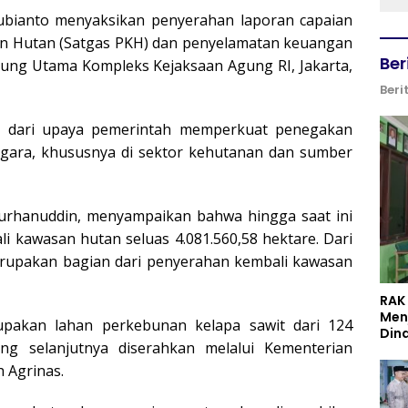
bianto menyaksikan penyerahan laporan capaian
an Hutan (Satgas PKH) dan penyelamatan keuangan
Ber
dung Utama Kompleks Kejaksaan Agung RI, Jakarta,
Beri
n dari upaya pemerintah memperkuat penegakan
ara, khususnya di sektor kehutanan dan sumber
urhanuddin, menyampaikan bahwa hingga saat ini
i kawasan hutan seluas 4.081.560,58 hektare. Dari
merupakan bagian dari penyerahan kembali kawasan
RAK
Men
rupakan lahan perkebunan kelapa sawit dari 124
Din
ng selanjutnya diserahkan melalui Kementerian
 Agrinas.