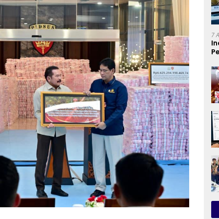
7 
In
Pe
T