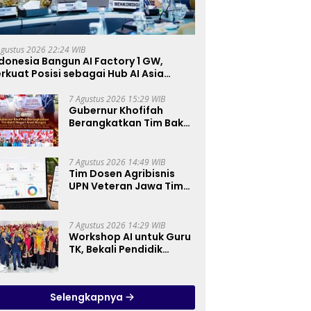
Agustus 2026 22:24 WIB
donesia Bangun AI Factory 1 GW,
rkuat Posisi sebagai Hub AI Asia
enggara
7 Agustus 2026 15:29 WIB
Gubernur Khofifah
Berangkatkan Tim Bakti
Negeri Anak Bangsa,
Berbagi Kebahagiaan
untuk Keluarga
7 Agustus 2026 14:49 WIB
Pahlawan dan Perintis
Tim Dosen Agribisnis
Kemerdekaan
UPN Veteran Jawa Timur
Kembangkan Asisten
Keuangan Berbasis AI
untuk Kelompok Tani
7 Agustus 2026 14:29 WIB
dan UMKM
Workshop AI untuk Guru
TK, Bekali Pendidik
Prinsip Pemanfaatan AI
hingga Praktik
Membuat Media Ajar
Selengkapnya