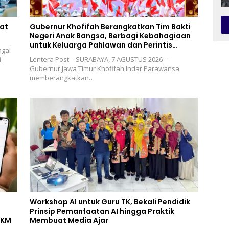
uat
Gubernur Khofifah Berangkatkan Tim Bakti
Negeri Anak Bangsa, Berbagi Kebahagiaan
untuk Keluarga Pahlawan dan Perintis
agai
Kemerdekaan
i
Lentera Post – SURABAYA, 7 AGUSTUS 2026 —
Gubernur Jawa Timur Khofifah Indar Parawansa
memberangkatkan…
Workshop AI untuk Guru TK, Bekali Pendidik
Prinsip Pemanfaatan AI hingga Praktik
MKM
Membuat Media Ajar