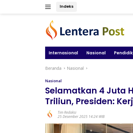
Langsung
Indeks
ke
konten
Internasional
Nasional
Pendidi
Beranda
Nasional
Nasional
Selamatkan 4 Juta H
Triliun, Presiden: Ke
Tim Redaksi
25 Desember 2025 14:24 WIB