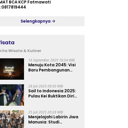
MAT BCA KCP Fatmawati
p:0817819444
Selengkapnya
isata
rita Wisata & Kuliner
16 September 2025 16:54 WIB
Menuju Kota 2045: Visi
Baru Pembangunan
Perkotaan Indonesia
28 Juli 2025 09:50 WIB
Sail to Indonesia 2025:
Pulau Kei Buktikan Diri
sebagai Destinasi Kelas
Dunia
25 Juli 2025 20:28 WIB
Menjelajahi Labirin Jiwa
Manusia: Studi
Lapangan Mahasiswa