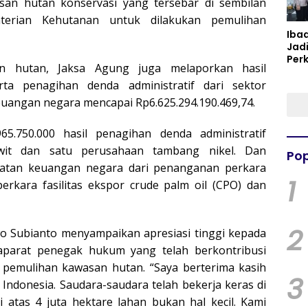
san hutan konservasi yang tersebar di sembilan
terian Kehutanan untuk dilakukan pemulihan
Iba
Jad
Per
n hutan, Jaksa Agung juga melaporkan hasil
Spir
Per
ta penagihan denda administratif dari sektor
euangan negara mencapai Rp6.625.294.190.469,74.
.965.750.000 hasil penagihan denda administratif
wit dan satu perusahaan tambang nikel. Dan
Pop
amatan keuangan negara dari penanganan perkara
1
perkara fasilitas ekspor crude palm oil (CPO) dan
2
 Subianto menyampaikan apresiasi tinggi kepada
aparat penegak hukum yang telah berkontribusi
pemulihan kawasan hutan. “Saya berterima kasih
3
Indonesia. Saudara-saudara telah bekerja keras di
i atas 4 juta hektare lahan bukan hal kecil. Kami