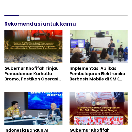
Keuangan Berbasis AI
Praktik Membuat Media
untuk Kelompok Tani dan
Ajar
UMKM
Rekomendasi untuk kamu
Gubernur Khofifah Tinjau
Implementasi Aplikasi
Pemadaman Karhutla
Pembelajaran Elektronika
Bromo, Pastikan Operasi
Berbasis Mobile di SMK
Darat, Water Bombing
Negeri 10 Kota Bekasi,
dan Drone Dioptimalkan
Mendukung Digitalisasi
dan Inovasi Pembelajaran
Indonesia Bangun AI
Gubernur Khofifah