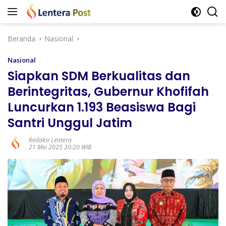
Langsung
ke
konten
Beranda
Nasional
Nasional
Siapkan SDM Berkualitas dan
Berintegritas, Gubernur Khofifah
Luncurkan 1.193 Beasiswa Bagi
Santri Unggul Jatim
Redaksi Lentera
21 Mei 2025 20:20 WIB