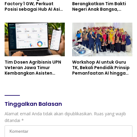
Factory 1 GW, Perkuat
Berangkatkan Tim Bakti
Posisi sebagai Hub AI Asia
Negeri Anak Bangsa,
Tenggara
Berbagi Kebahagiaan
untuk Keluarga Pahlawan
dan Perintis Kemerdekaan
Tim Dosen Agribisnis UPN
Workshop AI untuk Guru
Veteran Jawa Timur
TK, Bekali Pendidik Prinsip
Kembangkan Asisten
Pemanfaatan AI hingga
Keuangan Berbasis AI
Praktik Membuat Media
untuk Kelompok Tani dan
Ajar
UMKM
Tinggalkan Balasan
Alamat email Anda tidak akan dipublikasikan.
Ruas yang wajib
ditandai
*