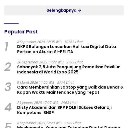
GADING RESIDENCE
Selengkapnya
Popular Post
1
8 September 2025 12:35 WIB
10762 Lihat
DKP3 Balangan Luncurkan Aplikasi Digital Data
Pertanian Akurat SI-PELITA
2
26 September 2025 11:22 WIB
3793 Lihat
Sebanyak 2,8 Juta Pengunjung Ramaikan Paviliun
Indonesia di World Expo 2025
3
9 Maret 2026 11:55 WIB
3774 Lihat
Cara Membersihkan Laptop yang Baik dan Benar &
Kapan Waktu Maintenance yang Tepat
4
23 Januari 2025 17:27 WIB
2968 Lihat
Disty Akademi dan BPP POLRI Sukses Gelar Uji
Kompetensi BNSP
5
8 September 2025 12:23 WIB
2789 Lihat
Menkominfo: Kemajuan Teknologi Digital Dorong