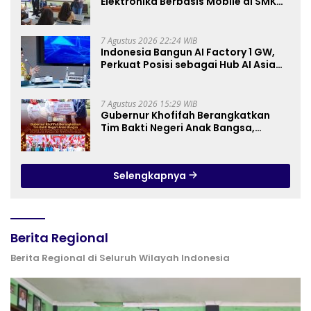
Elektronika Berbasis Mobile di SMK
Negeri 10 Kota Bekasi, Mendukung
Digitalisasi dan Inovasi
Pembelajaran
7 Agustus 2026 22:24 WIB
Indonesia Bangun AI Factory 1 GW,
Perkuat Posisi sebagai Hub AI Asia
Tenggara
7 Agustus 2026 15:29 WIB
Gubernur Khofifah Berangkatkan
Tim Bakti Negeri Anak Bangsa,
Berbagi Kebahagiaan untuk
Keluarga Pahlawan dan Perintis
Kemerdekaan
Selengkapnya
Berita Regional
Berita Regional di Seluruh Wilayah Indonesia