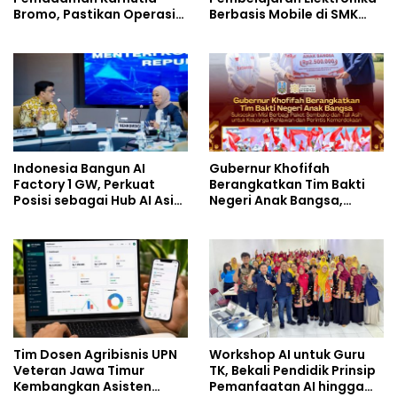
Bromo, Pastikan Operasi
Berbasis Mobile di SMK
Darat, Water Bombing
Negeri 10 Kota Bekasi,
dan Drone Dioptimalkan
Mendukung Digitalisasi
dan Inovasi Pembelajaran
Indonesia Bangun AI
Gubernur Khofifah
Factory 1 GW, Perkuat
Berangkatkan Tim Bakti
Posisi sebagai Hub AI Asia
Negeri Anak Bangsa,
Tenggara
Berbagi Kebahagiaan
untuk Keluarga Pahlawan
dan Perintis Kemerdekaan
Tim Dosen Agribisnis UPN
Workshop AI untuk Guru
Veteran Jawa Timur
TK, Bekali Pendidik Prinsip
Kembangkan Asisten
Pemanfaatan AI hingga