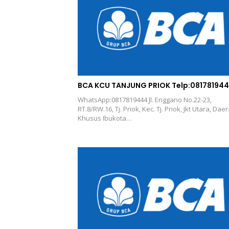
BCA KCU TANJUNG PRIOK Telp:08178194
WhatsApp:0817819444 Jl. Enggano No.22-23,
RT.8/RW.16, Tj. Priok, Kec. Tj. Priok, Jkt Utara, Dae
Khusus Ibukota…