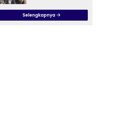
Ilmu Tasawuf ISQI Sunan
Pandanaran di RSJ
Selengkapnya
Grhasia