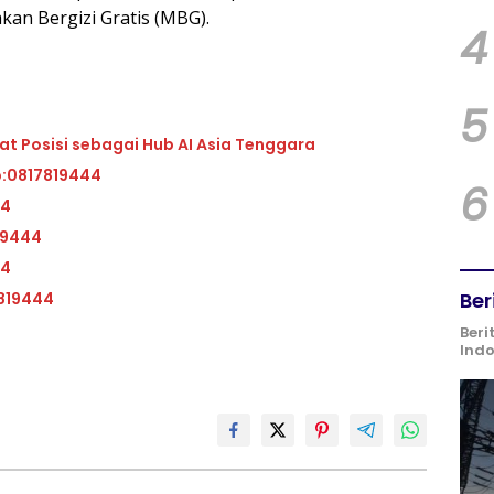
an Bergizi Gratis (MBG).
4
5
at Posisi sebagai Hub AI Asia Tenggara
p:0817819444
6
44
19444
44
Ber
819444
Beri
Ind