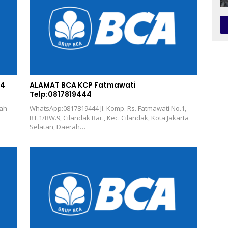
44
ALAMAT BCA KCP Fatmawati
Telp:0817819444
rah
WhatsApp:0817819444 Jl. Komp. Rs. Fatmawati No.1,
RT.1/RW.9, Cilandak Bar., Kec. Cilandak, Kota Jakarta
Selatan, Daerah…