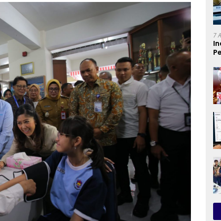
7 
In
Pe
T