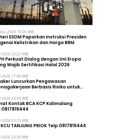
stus 2026 18:26 WIB
teri ESDM Paparkan Instruksi Presiden
genai Kelistrikan dan Harga BBM
li 2026 22:22 WIB
PH Perkuat Dialog dengan Uni Eropa
ng Wajib Sertifikasi Halal 2026
li 2026 17:00 WIB
aker Luncurkan Pengawasan
enagakerjaan Berbasis Risiko untuk
ah Pelanggaran
li 2026 23:59 WIB
mat Kontak BCA KCP Kalimalang
p:0817819444
li 2026 23:55 WIB
 KCU TANJUNG PRIOK Telp:0817819444
li 2026 23:50 WIB