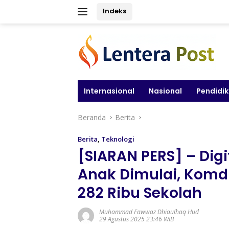
Langsung
Indeks
ke
konten
Internasional
Nasional
Pendidi
Beranda
Berita
Berita
,
Teknologi
[SIARAN PERS] – Dig
Anak Dimulai, Komdi
282 Ribu Sekolah
Muhammad Fawwaz Dhiaulhaq Hud
29 Agustus 2025 23:46 WIB