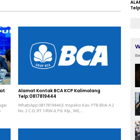
ALA
Tel
W
Be
uat
Alamat Kontak BCA KCP Kalimalang
Telp:0817819444
agai
WhatsApp:0817819444 Jl. Inspeksi Kav. PTB Blok A 2
i
No. 2 C-D, RT.1/RW.4, Pd. Klp., Wil,…