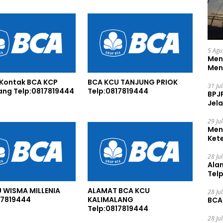
5 Agu
Men
Men
Kontak BCA KCP
BCA KCU TANJUNG PRIOK
31 Ju
ang Telp:0817819444
Telp:0817819444
BPJ
Jela
29 Ju
Men
Ket
Ceg
28 Ju
Ala
Tel
 WISMA MILLENIA
ALAMAT BCA KCU
28 Ju
17819444
KALIMALANG
BCA
Telp:0817819444
28 Ju