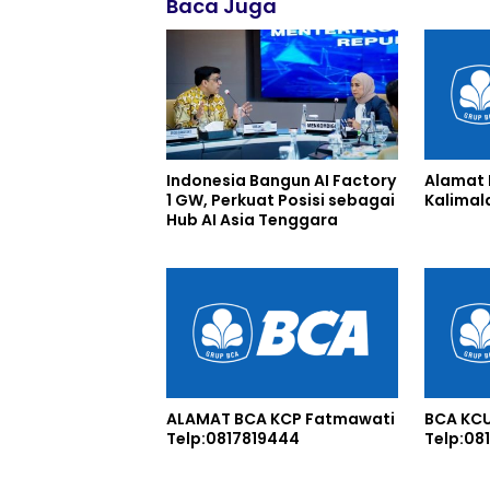
Baca Juga
Indonesia Bangun AI Factory
Alamat 
1 GW, Perkuat Posisi sebagai
Kalimal
Hub AI Asia Tenggara
ALAMAT BCA KCP Fatmawati
BCA KCU
Telp:0817819444
Telp:08