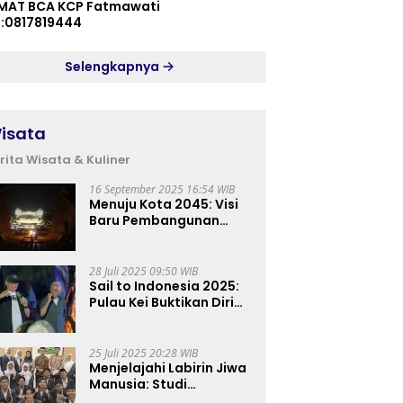
MAT BCA KCP Fatmawati
p:0817819444
Selengkapnya
isata
rita Wisata & Kuliner
16 September 2025 16:54 WIB
Menuju Kota 2045: Visi
Baru Pembangunan
Perkotaan Indonesia
28 Juli 2025 09:50 WIB
Sail to Indonesia 2025:
Pulau Kei Buktikan Diri
sebagai Destinasi Kelas
Dunia
25 Juli 2025 20:28 WIB
Menjelajahi Labirin Jiwa
Manusia: Studi
Lapangan Mahasiswa