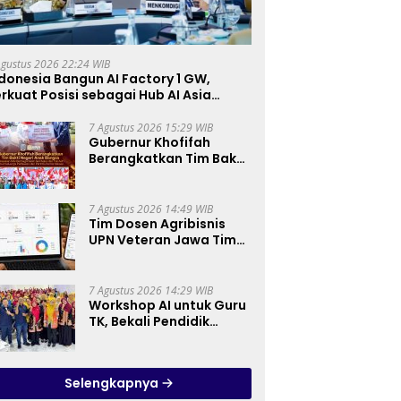
Agustus 2026 22:24 WIB
donesia Bangun AI Factory 1 GW,
rkuat Posisi sebagai Hub AI Asia
enggara
7 Agustus 2026 15:29 WIB
Gubernur Khofifah
Berangkatkan Tim Bakti
Negeri Anak Bangsa,
Berbagi Kebahagiaan
untuk Keluarga
7 Agustus 2026 14:49 WIB
Pahlawan dan Perintis
Tim Dosen Agribisnis
Kemerdekaan
UPN Veteran Jawa Timur
Kembangkan Asisten
Keuangan Berbasis AI
untuk Kelompok Tani
7 Agustus 2026 14:29 WIB
dan UMKM
Workshop AI untuk Guru
TK, Bekali Pendidik
Prinsip Pemanfaatan AI
hingga Praktik
Membuat Media Ajar
Selengkapnya