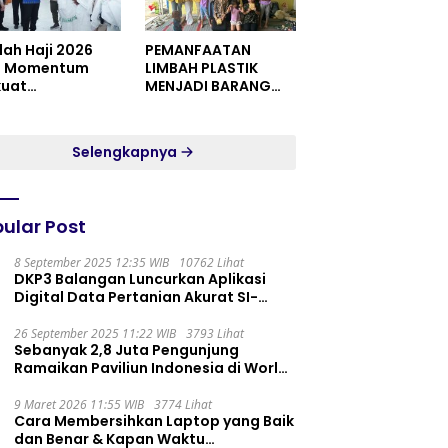
dah Haji 2026
PEMANFAATAN
i Momentum
LIMBAH PLASTIK
kuat
MENJADI BARANG
itualitas dan
YANG MEMILIKI NILAI
satuan
JUAL MASYARAKAT
WIDORO GADING
Selengkapnya
RESIDENCE
ular Post
8 September 2025 12:35 WIB
10762 Lihat
DKP3 Balangan Luncurkan Aplikasi
Digital Data Pertanian Akurat SI-
PELITA
26 September 2025 11:22 WIB
3793 Lihat
Sebanyak 2,8 Juta Pengunjung
Ramaikan Paviliun Indonesia di World
Expo 2025
9 Maret 2026 11:55 WIB
3774 Lihat
Cara Membersihkan Laptop yang Baik
dan Benar & Kapan Waktu