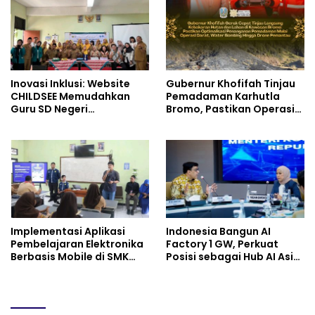
Inovasi Inklusi: Website
Gubernur Khofifah Tinjau
CHILDSEE Memudahkan
Pemadaman Karhutla
Guru SD Negeri
Bromo, Pastikan Operasi
Bantargebang III dalam
Darat, Water Bombing
Identifikasi Anak
dan Drone Dioptimalkan
Berkebutuhan Khusus
Implementasi Aplikasi
Indonesia Bangun AI
Pembelajaran Elektronika
Factory 1 GW, Perkuat
Berbasis Mobile di SMK
Posisi sebagai Hub AI Asia
Negeri 10 Kota Bekasi,
Tenggara
Mendukung Digitalisasi
dan Inovasi Pembelajaran