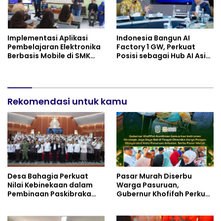
Implementasi Aplikasi
Indonesia Bangun AI
Pembelajaran Elektronika
Factory 1 GW, Perkuat
Berbasis Mobile di SMK
Posisi sebagai Hub AI Asia
Negeri 10 Kota Bekasi,
Tenggara
Mendukung Digitalisasi
dan Inovasi Pembelajaran
Rekomendasi untuk kamu
Desa Bahagia Perkuat
Pasar Murah Diserbu
Nilai Kebinekaan dalam
Warga Pasuruan,
Pembinaan Paskibraka
Gubernur Khofifah Perkuat
HUT ke-81 RI
Instrumen Pengendalian
Harga dan Jaga Daya Beli