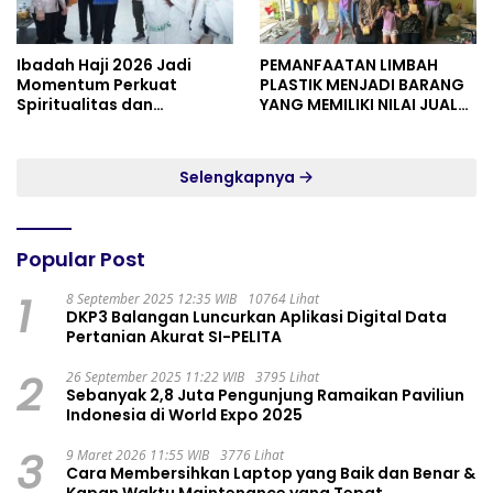
Ibadah Haji 2026 Jadi
PEMANFAATAN LIMBAH
Momentum Perkuat
PLASTIK MENJADI BARANG
Spiritualitas dan
YANG MEMILIKI NILAI JUAL
Persatuan
MASYARAKAT WIDORO
GADING RESIDENCE
Selengkapnya
Popular Post
1
8 September 2025 12:35 WIB
10764 Lihat
DKP3 Balangan Luncurkan Aplikasi Digital Data
Pertanian Akurat SI-PELITA
2
26 September 2025 11:22 WIB
3795 Lihat
Sebanyak 2,8 Juta Pengunjung Ramaikan Paviliun
Indonesia di World Expo 2025
3
9 Maret 2026 11:55 WIB
3776 Lihat
Cara Membersihkan Laptop yang Baik dan Benar &