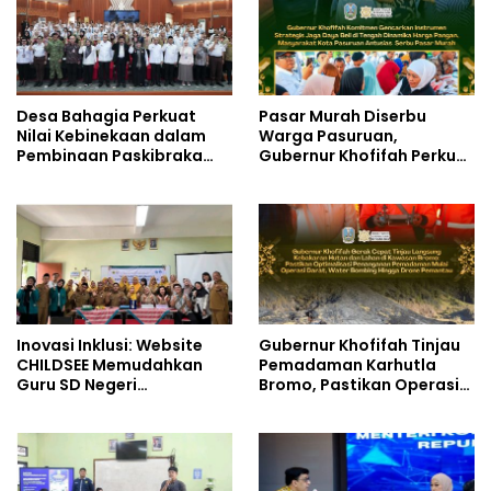
Desa Bahagia Perkuat
Pasar Murah Diserbu
Nilai Kebinekaan dalam
Warga Pasuruan,
Pembinaan Paskibraka
Gubernur Khofifah Perkuat
HUT ke-81 RI
Instrumen Pengendalian
Harga dan Jaga Daya Beli
Inovasi Inklusi: Website
Gubernur Khofifah Tinjau
CHILDSEE Memudahkan
Pemadaman Karhutla
Guru SD Negeri
Bromo, Pastikan Operasi
Bantargebang III dalam
Darat, Water Bombing
Identifikasi Anak
dan Drone Dioptimalkan
Berkebutuhan Khusus