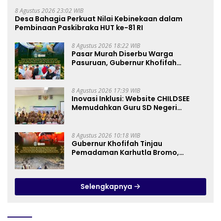
8 Agustus 2026 23:02 WIB
Desa Bahagia Perkuat Nilai Kebinekaan dalam
Pembinaan Paskibraka HUT ke-81 RI
8 Agustus 2026 18:22 WIB
Pasar Murah Diserbu Warga
Pasuruan, Gubernur Khofifah
Perkuat Instrumen Pengendalian
Harga dan Jaga Daya Beli
8 Agustus 2026 17:39 WIB
Inovasi Inklusi: Website CHILDSEE
Memudahkan Guru SD Negeri
Bantargebang III dalam Identifikasi
Anak Berkebutuhan Khusus
8 Agustus 2026 10:18 WIB
Gubernur Khofifah Tinjau
Pemadaman Karhutla Bromo,
Pastikan Operasi Darat, Water
Bombing dan Drone Dioptimalkan
Selengkapnya