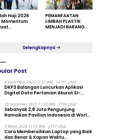
dah Haji 2026
PEMANFAATAN
i Momentum
LIMBAH PLASTIK
kuat
MENJADI BARANG
itualitas dan
YANG MEMILIKI NILAI
satuan
JUAL MASYARAKAT
WIDORO GADING
Selengkapnya
RESIDENCE
ular Post
8 September 2025 12:35 WIB
10765 Lihat
DKP3 Balangan Luncurkan Aplikasi
Digital Data Pertanian Akurat SI-
PELITA
26 September 2025 11:22 WIB
3796 Lihat
Sebanyak 2,8 Juta Pengunjung
Ramaikan Paviliun Indonesia di World
Expo 2025
9 Maret 2026 11:55 WIB
3777 Lihat
Cara Membersihkan Laptop yang Baik
dan Benar & Kapan Waktu