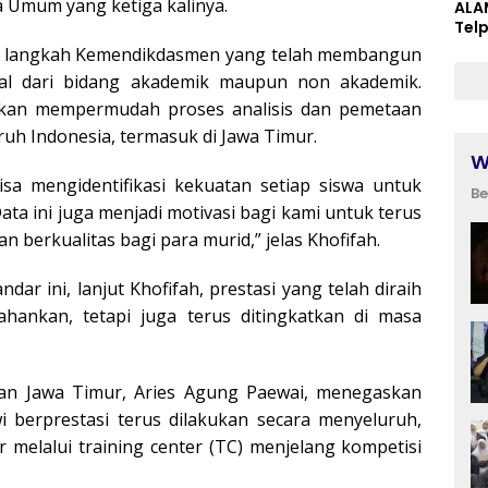
a Umum yang ketiga kalinya.
ALA
Tel
atas langkah Kemendikdasmen yang telah membangun
onal dari bidang akademik maupun non akademik.
akan mempermudah proses analisis dan pemetaan
uruh Indonesia, termasuk di Jawa Timur.
W
isa mengidentifikasi kekuatan setiap siswa untuk
Be
ta ini juga menjadi motivasi bagi kami untuk terus
 berkualitas bagi para murid,” jelas Khofifah.
dar ini, lanjut Khofifah, prestasi yang telah diraih
ahankan, tetapi juga terus ditingkatkan di masa
kan Jawa Timur, Aries Agung Paewai, menegaskan
 berprestasi terus dilakukan secara menyeluruh,
 melalui training center (TC) menjelang kompetisi