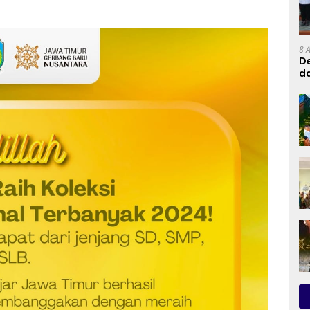
8 
De
d
RI