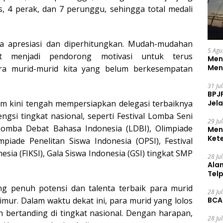
4 perak, dan 7 perunggu, sehingga total medali
kita apresiasi dan diperhitungkan. Mudah-mudahan
5 Agu
t menjadi pendorong motivasi untuk terus
Men
Men
ra murid-murid kita yang belum berkesempatan
31 Ju
BPJ
Jela
m kini tengah mempersiapkan delegasi terbaiknya
gsi tingkat nasional, seperti Festival Lomba Seni
29 Ju
Lomba Debat Bahasa Indonesia (LDBI), Olimpiade
Men
Ket
piade Penelitan Siswa Indonesia (OPSI), Festival
Ceg
sia (FIKSI), Gala Siswa Indonesia (GSI) tingkat SMP
28 Ju
Ala
Tel
 penuh potensi dan talenta terbaik para murid
28 Ju
BCA
mur. Dalam waktu dekat ini, para murid yang lolos
n bertanding di tingkat nasional. Dengan harapan,
28 Ju