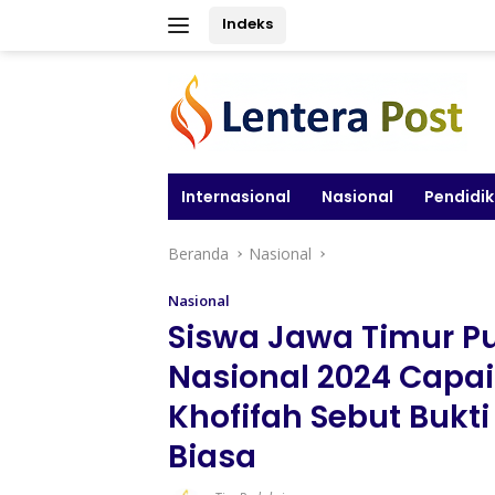
Langsung
Indeks
ke
konten
Internasional
Nasional
Pendidi
Beranda
Nasional
Nasional
Siswa Jawa Timur Pu
Nasional 2024 Capai
Khofifah Sebut Bukt
Biasa