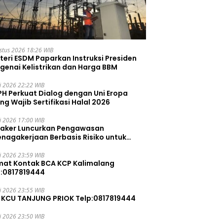
stus 2026 18:26 WIB
teri ESDM Paparkan Instruksi Presiden
genai Kelistrikan dan Harga BBM
li 2026 22:22 WIB
PH Perkuat Dialog dengan Uni Eropa
ng Wajib Sertifikasi Halal 2026
li 2026 17:00 WIB
aker Luncurkan Pengawasan
enagakerjaan Berbasis Risiko untuk
ah Pelanggaran
li 2026 23:59 WIB
mat Kontak BCA KCP Kalimalang
p:0817819444
li 2026 23:55 WIB
 KCU TANJUNG PRIOK Telp:0817819444
li 2026 23:50 WIB