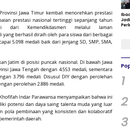
 Provinsi Jawa Timur kembali menorehkan prestasi
Iba
aian prestasi nasional tertinggi sepanjang tahun
Jad
Per
mi dari Kemendikdasmen melalui laman
Spir
i yang berhasil diraih oleh para siswa dari berbagai
Per
apai 5.098 medali baik dari jenjang SD, SMP, SMA,
n Jatim di posisi puncak nasional. Di bawah Jawa
Pop
vinsi Jawa Tengah dengan 4.553 medali, sementara
1
dengan 3.796 medali. Disusul DIY dengan perolehan
engan perolehan 2.886 medali.
2
m Khofifah Indar Parawansa menyampaikan bahwa ini
liki potensi dan daya saing talenta muda yang luar
an pola pembinaan yang konsisten dan kolaboratif
3
 pemerintah daerah.