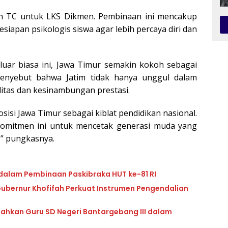
an TC untuk LKS Dikmen. Pembinaan ini mencakup
siapan psikologis siswa agar lebih percaya diri dan
uar biasa ini, Jawa Timur semakin kokoh sebagai
menyebut bahwa Jatim tidak hanya unggul dalam
alitas dan kesinambungan prestasi.
osisi Jawa Timur sebagai kiblat pendidikan nasional.
komitmen ini untuk mencetak generasi muda yang
a,” pungkasnya.
 dalam Pembinaan Paskibraka HUT ke-81 RI
ubernur Khofifah Perkuat Instrumen Pengendalian
dahkan Guru SD Negeri Bantargebang III dalam