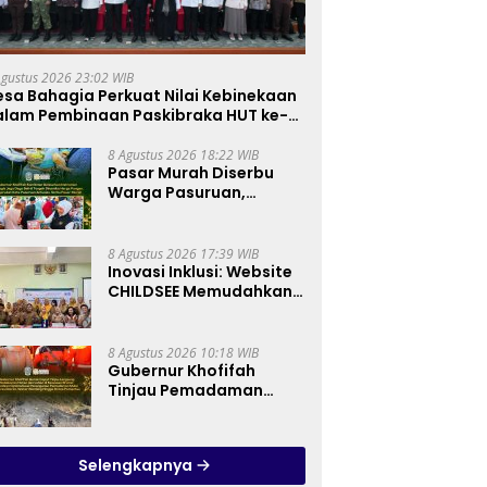
Agustus 2026 23:02 WIB
sa Bahagia Perkuat Nilai Kebinekaan
alam Pembinaan Paskibraka HUT ke-81
8 Agustus 2026 18:22 WIB
Pasar Murah Diserbu
Warga Pasuruan,
Gubernur Khofifah
Perkuat Instrumen
Pengendalian Harga
8 Agustus 2026 17:39 WIB
dan Jaga Daya Beli
Inovasi Inklusi: Website
CHILDSEE Memudahkan
Guru SD Negeri
Bantargebang III dalam
Identifikasi Anak
8 Agustus 2026 10:18 WIB
Berkebutuhan Khusus
Gubernur Khofifah
Tinjau Pemadaman
Karhutla Bromo,
Pastikan Operasi Darat,
Water Bombing dan
Selengkapnya
Drone Dioptimalkan