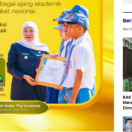
Ber
Beri
RAK
Men
Din