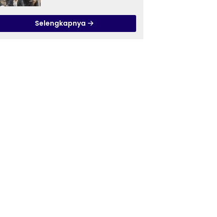
Ilmu Tasawuf ISQI Sunan
Pandanaran di RSJ
Selengkapnya
Grhasia