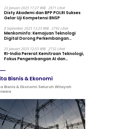
Maintenance yang Tepat
23 Januari 2025 17:27 WIB
2971 Lihat
Disty Akademi dan BPP POLRI Sukses
Gelar Uji Kompetensi BNSP
8 September 2025 12:23 WIB
2792 Lihat
Menkominfo: Kemajuan Teknologi
Digital Dorong Perkembangan
Ekonomi Syariah
25 Januari 2025 12:53 WIB
2732 Lihat
RI-India Pererat Kemitraan Teknologi,
Fokus Pengembangan AI dan
Identitas Digital
ita Bisnis & Ekonomi
ta Bisnis & Ekonomi Seluruh Wilayah
onesia