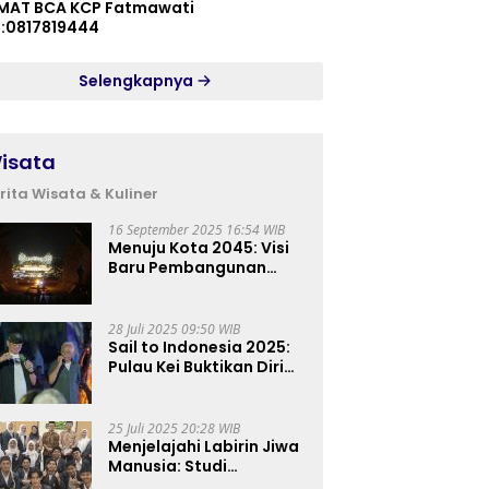
MAT BCA KCP Fatmawati
p:0817819444
Selengkapnya
isata
rita Wisata & Kuliner
16 September 2025 16:54 WIB
Menuju Kota 2045: Visi
Baru Pembangunan
Perkotaan Indonesia
28 Juli 2025 09:50 WIB
Sail to Indonesia 2025:
Pulau Kei Buktikan Diri
sebagai Destinasi Kelas
Dunia
25 Juli 2025 20:28 WIB
Menjelajahi Labirin Jiwa
Manusia: Studi
Lapangan Mahasiswa