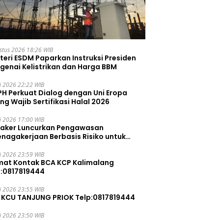
stus 2026 18:26 WIB
teri ESDM Paparkan Instruksi Presiden
genai Kelistrikan dan Harga BBM
li 2026 22:22 WIB
PH Perkuat Dialog dengan Uni Eropa
ng Wajib Sertifikasi Halal 2026
li 2026 17:00 WIB
aker Luncurkan Pengawasan
enagakerjaan Berbasis Risiko untuk
ah Pelanggaran
li 2026 23:59 WIB
mat Kontak BCA KCP Kalimalang
p:0817819444
li 2026 23:55 WIB
 KCU TANJUNG PRIOK Telp:0817819444
li 2026 23:50 WIB