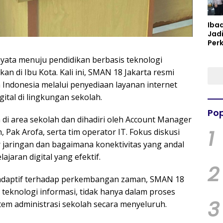
Iba
Jad
Per
Spir
 nyata menuju pendidikan berbasis teknologi
Per
kan di Ibu Kota. Kali ini, SMAN 18 Jakarta resmi
Indonesia melalui penyediaan layanan internet
ital di lingkungan sekolah.
Pop
 di area sekolah dan dihadiri oleh Account Manager
1
 Pak Arofa, serta tim operator IT. Fokus diskusi
 jaringan dan bagaimana konektivitas yang andal
jaran digital yang efektif.
2
adaptif terhadap perkembangan zaman, SMAN 18
eknologi informasi, tidak hanya dalam proses
3
stem administrasi sekolah secara menyeluruh.