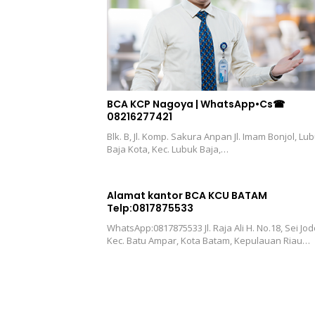
BCA KCP Nagoya | WhatsApp•Cs☎
08216277421
Blk. B, Jl. Komp. Sakura Anpan Jl. Imam Bonjol, Lu
Baja Kota, Kec. Lubuk Baja,…
Alamat kantor BCA KCU BATAM
Telp:0817875533
WhatsApp:0817875533 Jl. Raja Ali H. No.18, Sei Jod
Kec. Batu Ampar, Kota Batam, Kepulauan Riau…