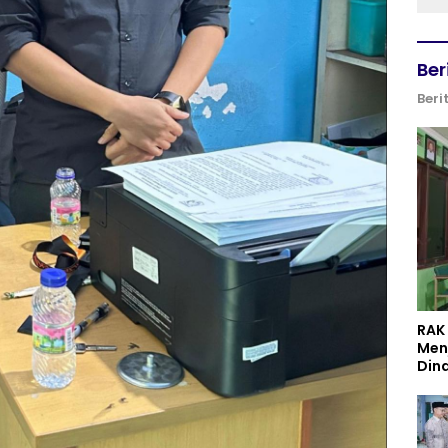
Ber
Beri
RAK
Men
Din