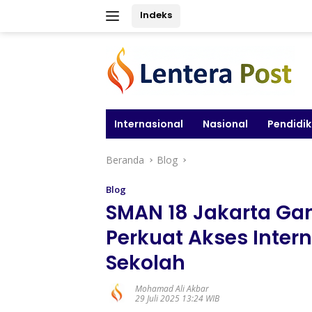
Langsung
Indeks
ke
konten
Internasional
Nasional
Pendidi
Beranda
Blog
Blog
SMAN 18 Jakarta Ga
Perkuat Akses Intern
Sekolah
Mohamad Ali Akbar
29 Juli 2025 13:24 WIB