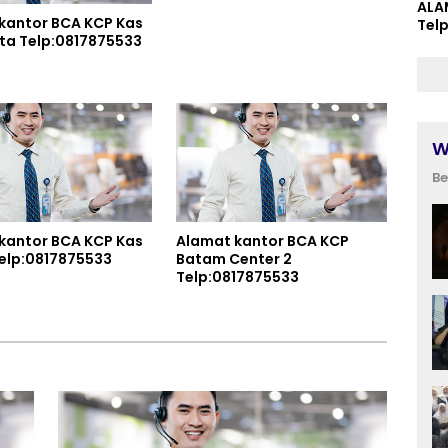
ALA
kantor BCA KCP Kas
Tel
Balai Kota Telp:0817875533
W
Be
kantor BCA KCP Kas
Alamat kantor BCA KCP
jang Telp:0817875533
Batam Center 2
Telp:0817875533