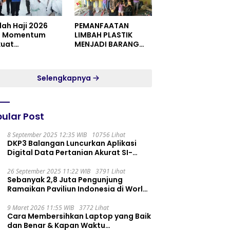
dah Haji 2026
PEMANFAATAN
i Momentum
LIMBAH PLASTIK
kuat
MENJADI BARANG
itualitas dan
YANG MEMILIKI NILAI
satuan
JUAL MASYARAKAT
WIDORO GADING
Selengkapnya
RESIDENCE
ular Post
8 September 2025 12:35 WIB
10756 Lihat
DKP3 Balangan Luncurkan Aplikasi
Digital Data Pertanian Akurat SI-
PELITA
26 September 2025 11:22 WIB
3791 Lihat
Sebanyak 2,8 Juta Pengunjung
Ramaikan Paviliun Indonesia di World
Expo 2025
9 Maret 2026 11:55 WIB
3772 Lihat
Cara Membersihkan Laptop yang Baik
dan Benar & Kapan Waktu