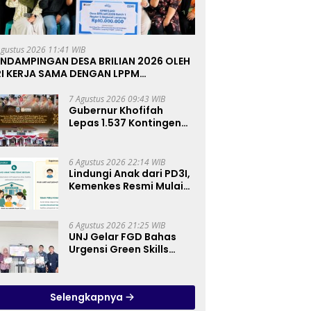
Agustus 2026 11:41 WIB
ENDAMPINGAN DESA BRILIAN 2026 OLEH
RI KERJA SAMA DENGAN LPPM
NIVERSITAS JENDERAL SOEDIRMAN
URWOKERTO
7 Agustus 2026 09:43 WIB
Gubernur Khofifah
Lepas 1.537 Kontingen
Pramuka Jatim ke
Jambore Nasional XII:
Pesankan Pererat
6 Agustus 2026 22:14 WIB
Persaudaraan, Perkuat
Lindungi Anak dari PD3I,
Persatuan dan
Kemenkes Resmi Mulai
Semangat Nasionalisme
Bulan Imunisasi Anak
Sekolah (BIAS) 2026
6 Agustus 2026 21:25 WIB
UNJ Gelar FGD Bahas
Urgensi Green Skills
sebagai Mata Pelajaran
Umum Baru pada
Kurikulum SMK
Selengkapnya
Pariwisata, Perhotelan,