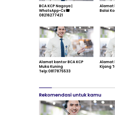
BCA KCP Nagoya |
Alamat 
WhatsApp•Cs☎
08216277421
Alamat kantor BCA KCP
Alamat 
Muka Kuning
Ki
Telp:0817875533
Rekomendasi untuk kamu