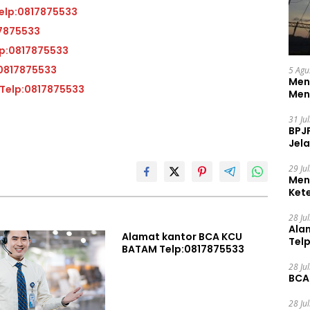
at kantor BCA KCP Kas Balai Kota Telp:0817875533
BATAM Telp:0817875533
ntor BCA KCP Muka Kuning Telp:0817875533
A KCP Kas Kijang Telp:0817875533
5 Agu
Men
Alamat kantor BCA KCP Batam Center 2 Telp:0817875533
Men
31 Ju
BPJ
Jela
29 Ju
Men
Ket
Ceg
28 Ju
Ala
Alamat kantor BCA KCU
Tel
BATAM Telp:0817875533
28 Ju
BCA
28 Ju