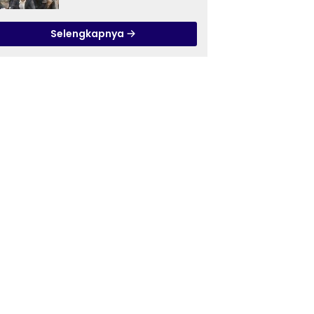
Ilmu Tasawuf ISQI Sunan
Pandanaran di RSJ
Selengkapnya
Grhasia