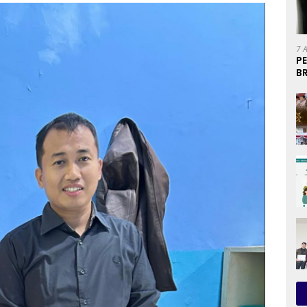
7 
P
B
U
P