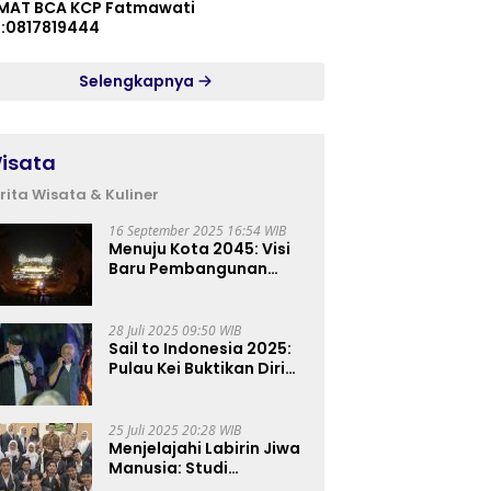
MAT BCA KCP Fatmawati
p:0817819444
Selengkapnya
isata
rita Wisata & Kuliner
16 September 2025 16:54 WIB
Menuju Kota 2045: Visi
Baru Pembangunan
Perkotaan Indonesia
28 Juli 2025 09:50 WIB
Sail to Indonesia 2025:
Pulau Kei Buktikan Diri
sebagai Destinasi Kelas
Dunia
25 Juli 2025 20:28 WIB
Menjelajahi Labirin Jiwa
Manusia: Studi
Lapangan Mahasiswa