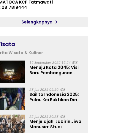
MAT BCA KCP Fatmawati
p:0817819444
Selengkapnya
isata
rita Wisata & Kuliner
16 September 2025 16:54 WIB
Menuju Kota 2045: Visi
Baru Pembangunan
Perkotaan Indonesia
28 Juli 2025 09:50 WIB
Sail to Indonesia 2025:
Pulau Kei Buktikan Diri
sebagai Destinasi Kelas
Dunia
25 Juli 2025 20:28 WIB
Menjelajahi Labirin Jiwa
Manusia: Studi
Lapangan Mahasiswa