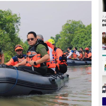
7 
P
B
U
P