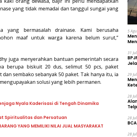
a kaki orang dewasa, bajir ini perlu mendapatkan
inase yang tidak memadai dan tanggul sungai yang
rena yang bermasalah drainase. Kami berusaha
5 Agu
Men
ohon maaf untuk warga karena belum surut,”
Men
31 Ju
BPJ
Adhy juga menyerahkan bantuan pemerintah secara
Jela
a berupa biskuit 20 dus, selimut 50 pcs, paket
t dan sembako sebanyak 50 paket. Tak hanya itu, ia
29 Ju
Men
 mengupayakan solusi yang lebih permanen.
Ket
Ceg
28 Ju
Ala
enjaga Nyala Kaderisasi di Tengah Dinamika
Tel
t Spiritualitas dan Persatuan
28 Ju
BCA
BARANG YANG MEMILIKI NILAI JUAL MASYARAKAT
28 Ju