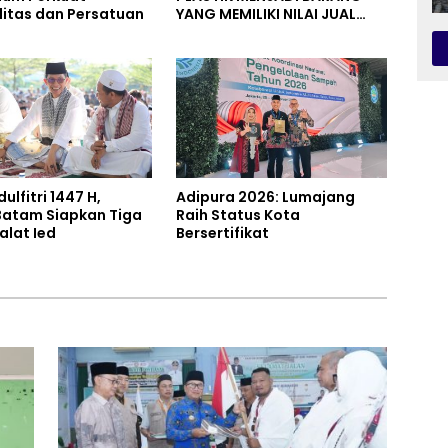
alitas dan Persatuan
YANG MEMILIKI NILAI JUAL
MASYARAKAT WIDORO
GADING RESIDENCE
dulfitri 1447 H,
Adipura 2026: Lumajang
atam Siapkan Tiga
Raih Status Kota
alat Ied
Bersertifikat