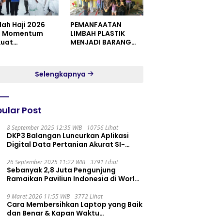
dah Haji 2026
PEMANFAATAN
i Momentum
LIMBAH PLASTIK
kuat
MENJADI BARANG
itualitas dan
YANG MEMILIKI NILAI
satuan
JUAL MASYARAKAT
WIDORO GADING
Selengkapnya
RESIDENCE
ular Post
8 September 2025 12:35 WIB
10756 Lihat
DKP3 Balangan Luncurkan Aplikasi
Digital Data Pertanian Akurat SI-
PELITA
26 September 2025 11:22 WIB
3791 Lihat
Sebanyak 2,8 Juta Pengunjung
Ramaikan Paviliun Indonesia di World
Expo 2025
9 Maret 2026 11:55 WIB
3772 Lihat
Cara Membersihkan Laptop yang Baik
dan Benar & Kapan Waktu