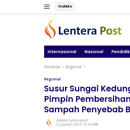
Langsung
Indeks
ke
konten
Internasional
Nasional
Pendidi
Beranda
Regional
Regional
Susur Sungai Kedung
Pimpin Pembersiha
Sampah Penyebab Ban
Redaksi Lenterapost
22 Januari 2025 16:53 WIB