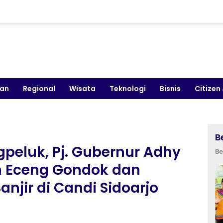
kan
Regional
Wisata
Teknologi
Bisnis
Citizen
B
peluk, Pj. Gubernur Adhy
Be
n Eceng Gondok dan
jir di Candi Sidoarjo