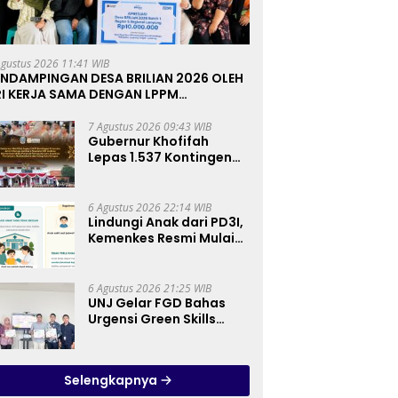
Agustus 2026 11:41 WIB
ENDAMPINGAN DESA BRILIAN 2026 OLEH
RI KERJA SAMA DENGAN LPPM
NIVERSITAS JENDERAL SOEDIRMAN
URWOKERTO
7 Agustus 2026 09:43 WIB
Gubernur Khofifah
Lepas 1.537 Kontingen
Pramuka Jatim ke
Jambore Nasional XII:
Pesankan Pererat
6 Agustus 2026 22:14 WIB
Persaudaraan, Perkuat
Lindungi Anak dari PD3I,
Persatuan dan
Kemenkes Resmi Mulai
Semangat Nasionalisme
Bulan Imunisasi Anak
Sekolah (BIAS) 2026
6 Agustus 2026 21:25 WIB
UNJ Gelar FGD Bahas
Urgensi Green Skills
sebagai Mata Pelajaran
Umum Baru pada
Kurikulum SMK
Selengkapnya
Pariwisata, Perhotelan,