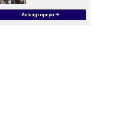
Ilmu Tasawuf ISQI Sunan
Pandanaran di RSJ
Selengkapnya
Grhasia