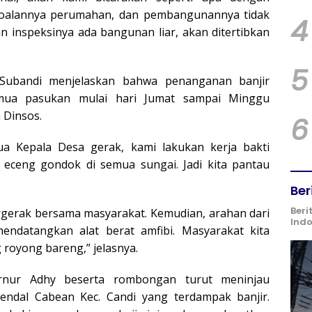
rsoalannya perumahan, dan pembangunannya tidak
4
an inspeksinya ada bangunan liar, akan ditertibkan
5
o Subandi menjelaskan bahwa penanganan banjir
mua pasukan mulai hari Jumat sampai Minggu
 Dinsos.
6
a Kepala Desa gerak, kami lakukan kerja bakti
eceng gondok di semua sungai. Jadi kita pantau
Ber
Beri
rgerak bersama masyarakat. Kemudian, arahan dari
Ind
ndatangkan alat berat amfibi. Masyarakat kita
 royong bareng,” jelasnya.
ernur Adhy beserta rombongan turut meninjau
ndal Cabean Kec. Candi yang terdampak banjir.