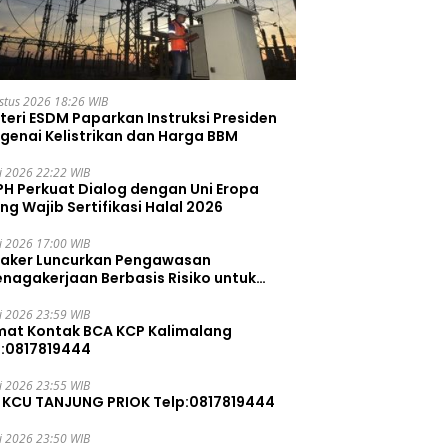
stus 2026 18:26 WIB
teri ESDM Paparkan Instruksi Presiden
genai Kelistrikan dan Harga BBM
li 2026 22:22 WIB
PH Perkuat Dialog dengan Uni Eropa
ng Wajib Sertifikasi Halal 2026
li 2026 17:00 WIB
aker Luncurkan Pengawasan
enagakerjaan Berbasis Risiko untuk
ah Pelanggaran
li 2026 23:59 WIB
mat Kontak BCA KCP Kalimalang
p:0817819444
li 2026 23:55 WIB
 KCU TANJUNG PRIOK Telp:0817819444
li 2026 23:50 WIB