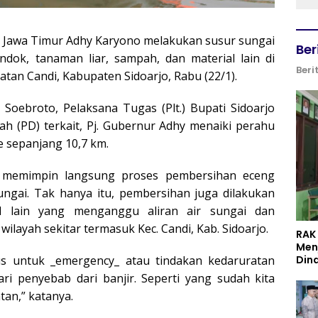
r Jawa Timur Adhy Karyono melakukan susur sungai
Ber
ok, tanaman liar, sampah, dan material lain di
Beri
an Candi, Kabupaten Sidoarjo, Rabu (22/1).
Soebroto, Pelaksana Tugas (Plt.) Bupati Sidoarjo
ah (PD) terkait, Pj. Gubernur Adhy menaiki perahu
e sepanjang 10,7 km.
a memimpin langsung proses pembersihan eceng
ungai. Tak hanya itu, pembersihan juga dilakukan
 lain yang menganggu aliran air sungai dan
ilayah sekitar termasuk Kec. Candi, Kab. Sidoarjo.
RAK
Men
Din
us untuk _emergency_ atau tindakan kedaruratan
ari penyebab dari banjir. Seperti yang sudah kita
tan,” katanya.