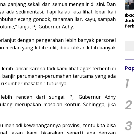
na panjang sekali dan semua mengalir di sini. Dan
 ada sedimentasi. Tapi kalau kita lihat lebar kali
Iba
umbuhan eceng gondok, tanaman liar, kayu, sampah
Jad
Per
lume,” lanjut Pj. Gubernur Adhy.
Spir
Per
berlanjut dengan pengerahan lebih banyak personel
an medan yang lebih sulit, dibutuhkan lebih banyak
Pop
lenih lancar karena tadi kami lihat agak terhenti di
lah banjir perumahan-perumahan terutama yang ada
1
cari sumber masalah,” tuturnya.
lebih rendah dari sungai, Pj. Gubernur Adhy
2
lang merupakan masalah kontur. Sehingga, jika
3
tu menjadi kewenangannya provinsi, tentu kita bisa
ional, akan kami bicarakan seperti apa dengan