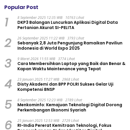
Popular Post
1
8 September 2025 12:35 WIB
10763 Lihat
DKP3 Balangan Luncurkan Aplikasi Digital Data
Pertanian Akurat SI-PELITA
2
26 September 2025 11:22 WIB
3793 Lihat
Sebanyak 2,8 Juta Pengunjung Ramaikan Paviliun
Indonesia di World Expo 2025
3
9 Maret 2026 11:55 WIB
3774 Lihat
Cara Membersihkan Laptop yang Baik dan Benar &
Kapan Waktu Maintenance yang Tepat
4
23 Januari 2025 17:27 WIB
2968 Lihat
Disty Akademi dan BPP POLRI Sukses Gelar Uji
Kompetensi BNSP
5
8 September 2025 12:23 WIB
2789 Lihat
Menkominfo: Kemajuan Teknologi Digital Dorong
Perkembangan Ekonomi Syariah
6
25 Januari 2025 12:53 WIB
2729 Lihat
RI-India Pererat Kemitraan Teknologi, Fokus