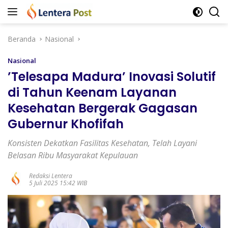
Langsung
ke
konten
Beranda
Nasional
Nasional
’Telesapa Madura’ Inovasi Solutif
di Tahun Keenam Layanan
Kesehatan Bergerak Gagasan
Gubernur Khofifah
Konsisten Dekatkan Fasilitas Kesehatan, Telah Layani
Belasan Ribu Masyarakat Kepulauan
Redaksi Lentera
5 Juli 2025 15:42 WIB