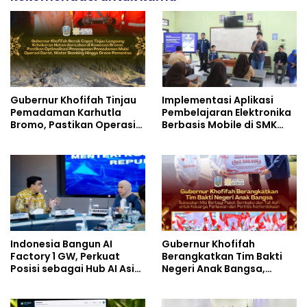
Gubernur Khofifah Tinjau
Implementasi Aplikasi
Pemadaman Karhutla
Pembelajaran Elektronika
Bromo, Pastikan Operasi
Berbasis Mobile di SMK
Darat, Water Bombing
Negeri 10 Kota Bekasi,
dan Drone Dioptimalkan
Mendukung Digitalisasi
dan Inovasi Pembelajaran
Indonesia Bangun AI
Gubernur Khofifah
Factory 1 GW, Perkuat
Berangkatkan Tim Bakti
Posisi sebagai Hub AI Asia
Negeri Anak Bangsa,
Tenggara
Berbagi Kebahagiaan
untuk Keluarga Pahlawan
dan Perintis Kemerdekaan