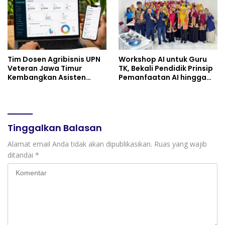
Tim Dosen Agribisnis UPN
Workshop AI untuk Guru
Veteran Jawa Timur
TK, Bekali Pendidik Prinsip
Kembangkan Asisten
Pemanfaatan AI hingga
Keuangan Berbasis AI
Praktik Membuat Media
untuk Kelompok Tani dan
Ajar
UMKM
Tinggalkan Balasan
Alamat email Anda tidak akan dipublikasikan.
Ruas yang wajib
ditandai
*