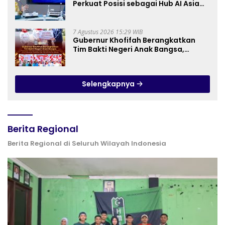
Perkuat Posisi sebagai Hub AI Asia
Tenggara
7 Agustus 2026 15:29 WIB
Gubernur Khofifah Berangkatkan
Tim Bakti Negeri Anak Bangsa,
Berbagi Kebahagiaan untuk
Keluarga Pahlawan dan Perintis
Kemerdekaan
Selengkapnya
Berita Regional
Berita Regional di Seluruh Wilayah Indonesia