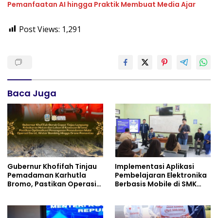
Pemanfaatan AI hingga Praktik Membuat Media Ajar
Post Views:
1,291
Baca Juga
Gubernur Khofifah Tinjau
Implementasi Aplikasi
Pemadaman Karhutla
Pembelajaran Elektronika
Bromo, Pastikan Operasi
Berbasis Mobile di SMK
Darat, Water Bombing
Negeri 10 Kota Bekasi,
dan Drone Dioptimalkan
Mendukung Digitalisasi
dan Inovasi Pembelajaran