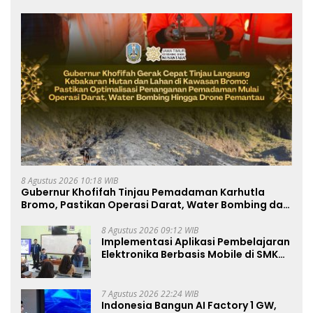
8 Agustus 2026 10:18 WIB
Gubernur Khofifah Tinjau Pemadaman Karhutla
Bromo, Pastikan Operasi Darat, Water Bombing dan
Drone Dioptimalkan
8 Agustus 2026 09:12 WIB
Implementasi Aplikasi Pembelajaran
Elektronika Berbasis Mobile di SMK
Negeri 10 Kota Bekasi, Mendukung
Digitalisasi dan Inovasi
Pembelajaran
7 Agustus 2026 22:24 WIB
Indonesia Bangun AI Factory 1 GW,