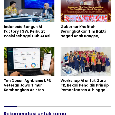
Indonesia Bangun AI
Gubernur Khofifah
Factory 1 GW, Perkuat
Berangkatkan Tim Bakti
Posisi sebagai Hub AI Asia
Negeri Anak Bangsa,
Tenggara
Berbagi Kebahagiaan
untuk Keluarga Pahlawan
dan Perintis Kemerdekaan
Tim Dosen Agribisnis UPN
Workshop AI untuk Guru
Veteran Jawa Timur
TK, Bekali Pendidik Prinsip
Kembangkan Asisten
Pemanfaatan AI hingga
Keuangan Berbasis AI
Praktik Membuat Media
untuk Kelompok Tani dan
Ajar
UMKM
Rekomendasi untuk kamu