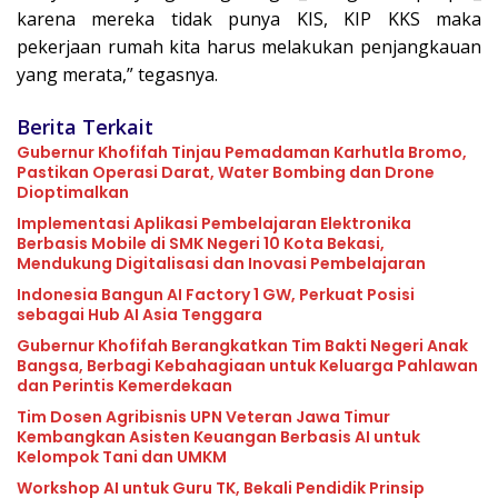
karena mereka tidak punya KIS, KIP KKS maka
pekerjaan rumah kita harus melakukan penjangkauan
yang merata,” tegasnya.
Berita Terkait
Gubernur Khofifah Tinjau Pemadaman Karhutla Bromo,
Pastikan Operasi Darat, Water Bombing dan Drone
Dioptimalkan
Implementasi Aplikasi Pembelajaran Elektronika
Berbasis Mobile di SMK Negeri 10 Kota Bekasi,
Mendukung Digitalisasi dan Inovasi Pembelajaran
Indonesia Bangun AI Factory 1 GW, Perkuat Posisi
sebagai Hub AI Asia Tenggara
Gubernur Khofifah Berangkatkan Tim Bakti Negeri Anak
Bangsa, Berbagi Kebahagiaan untuk Keluarga Pahlawan
dan Perintis Kemerdekaan
Tim Dosen Agribisnis UPN Veteran Jawa Timur
Kembangkan Asisten Keuangan Berbasis AI untuk
Kelompok Tani dan UMKM
Workshop AI untuk Guru TK, Bekali Pendidik Prinsip