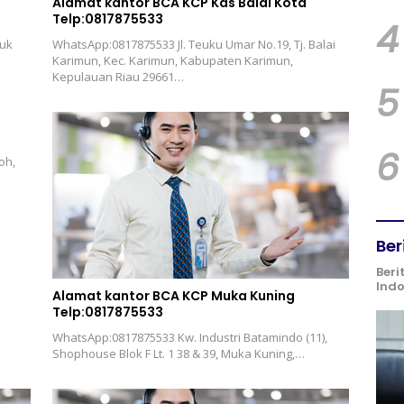
Alamat kantor BCA KCP Kas Balai Kota
Telp:0817875533
4
buk
WhatsApp:0817875533 Jl. Teuku Umar No.19, Tj. Balai
Karimun, Kec. Karimun, Kabupaten Karimun,
Kepulauan Riau 29661…
5
6
oh,
Ber
Beri
Ind
Alamat kantor BCA KCP Muka Kuning
Telp:0817875533
WhatsApp:0817875533 Kw. Industri Batamindo (11),
Shophouse Blok F Lt. 1 38 & 39, Muka Kuning,…