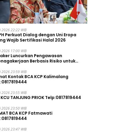
li 2026 22:22 WIB
PH Perkuat Dialog dengan Uni Eropa
ng Wajib Sertifikasi Halal 2026
li 2026 17:00 WIB
aker Luncurkan Pengawasan
enagakerjaan Berbasis Risiko untuk
ah Pelanggaran
li 2026 23:59 WIB
mat Kontak BCA KCP Kalimalang
p:0817819444
li 2026 23:55 WIB
 KCU TANJUNG PRIOK Telp:0817819444
li 2026 23:50 WIB
MAT BCA KCP Fatmawati
p:0817819444
li 2026 23:47 WIB