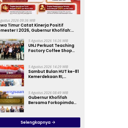
Agustus 2026 09:36 WIB
wa Timur Catat Kinerja Positif
mester I 2026, Gubernur Khofifah:
ertumbuhan Ekonomi Tertinggi di
ulau Jawa
5 Agustus 2026 16:26 WIB
UNJ Perkuat Teaching
Factory Coffee Shop
melalui Pelatihan
Barista dan Produksi
Cookies di SLBN 2
5 Agustus 2026 14:29 WIB
Central Kota Cimahi
Sambut Bulan HUT ke-81
Kemerdekaan RI,
Gubernur Khofifah
Semarakkan Pasar
Murah di Gresik dengan
5 Agustus 2026 08:49 WIB
Berbagi Ribuan Bendera
Gubernur Khofifah
Merah Putih Bagi
Bersama Forkopimda
Masyarakat
dan Tokoh Lintas
Agama Perkuat
Komitmen Jaga
Selengkapnya
Kedamaian Jawa Timur