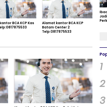
Iba
Jad
Per
kantor BCA KCP Kas
Alamat kantor BCA KCP
Spir
jang Telp:0817875533
Batam Center 2
Per
Telp:0817875533
Pop
1
2
3