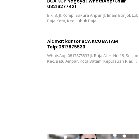
BCA KCP Nagoya | WhatsApp•Cs☎
08216277421
Blk. B, Jl. Komp. Sakura Anpan Jl. Imam Bonjol, Lu
Baja Kota, Kec. Lubuk Baja,…
Alamat kantor BCA KCU BATAM
Telp:0817875533
WhatsApp:0817875533 Jl. Raja Ali H. No.18, Sei Jod
Kec. Batu Ampar, Kota Batam, Kepulauan Riau…