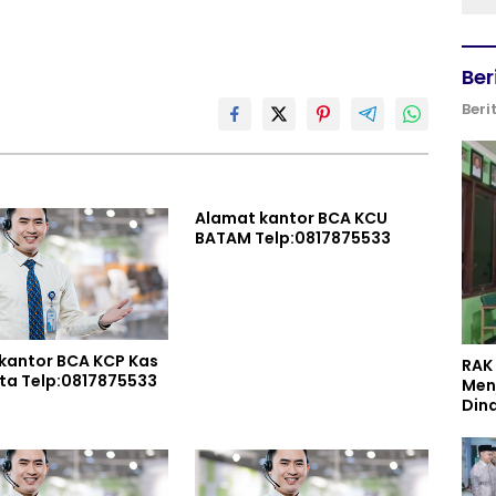
Ber
Beri
Alamat kantor BCA KCU
BATAM Telp:0817875533
kantor BCA KCP Kas
RAK
Balai Kota Telp:0817875533
Men
Din