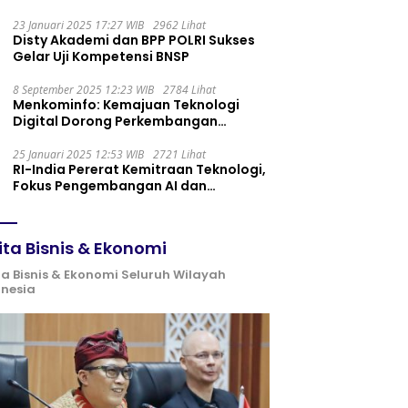
Maintenance yang Tepat
23 Januari 2025 17:27 WIB
2962 Lihat
Disty Akademi dan BPP POLRI Sukses
Gelar Uji Kompetensi BNSP
8 September 2025 12:23 WIB
2784 Lihat
Menkominfo: Kemajuan Teknologi
Digital Dorong Perkembangan
Ekonomi Syariah
25 Januari 2025 12:53 WIB
2721 Lihat
RI-India Pererat Kemitraan Teknologi,
Fokus Pengembangan AI dan
Identitas Digital
ita Bisnis & Ekonomi
ta Bisnis & Ekonomi Seluruh Wilayah
onesia