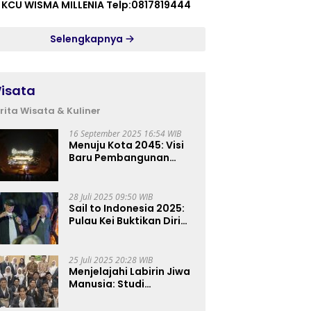
 KCU WISMA MILLENIA Telp:0817819444
Selengkapnya
isata
rita Wisata & Kuliner
16 September 2025 16:54 WIB
Menuju Kota 2045: Visi
Baru Pembangunan
Perkotaan Indonesia
28 Juli 2025 09:50 WIB
Sail to Indonesia 2025:
Pulau Kei Buktikan Diri
sebagai Destinasi Kelas
Dunia
25 Juli 2025 20:28 WIB
Menjelajahi Labirin Jiwa
Manusia: Studi
Lapangan Mahasiswa
Ilmu Tasawuf ISQI Sunan