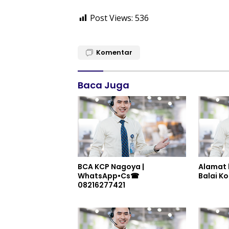
Post Views:
536
Komentar
Baca Juga
BCA KCP Nagoya |
Alamat 
WhatsApp•Cs☎
08216277421