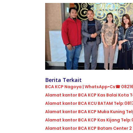
Berita Terkait
BCA KCP Nagoya | WhatsApp•Cs☎ 0821
Alam
Alamat kantor BCA KCU 
Alamat ka
Alamat kantor BC