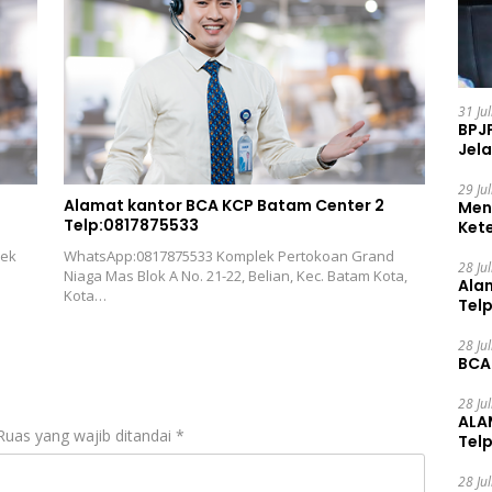
31 Ju
BPJ
Jela
29 Ju
Alamat kantor BCA KCP Batam Center 2
Men
Telp:0817875533
Ket
Ceg
rek
WhatsApp:0817875533 Komplek Pertokoan Grand
28 Ju
Niaga Mas Blok A No. 21-22, Belian, Kec. Batam Kota,
Ala
Kota…
Tel
28 Ju
BCA
28 Ju
ALA
Ruas yang wajib ditandai
*
Tel
28 Ju