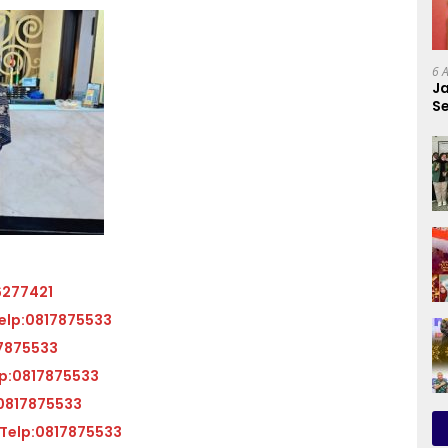
6 
Ja
Se
P
P
6277421
at kantor BCA KCP Kas Balai Kota Telp:0817875533
BATAM Telp:0817875533
ntor BCA KCP Muka Kuning Telp:0817875533
A KCP Kas Kijang Telp:0817875533
Alamat kantor BCA KCP Batam Center 2 Telp:0817875533