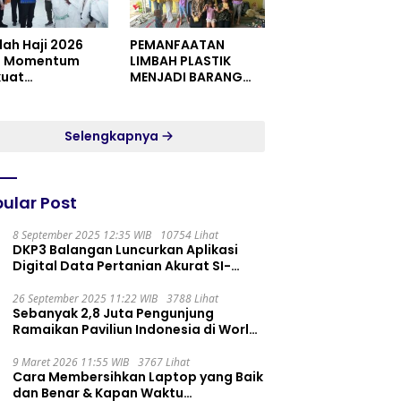
dah Haji 2026
PEMANFAATAN
i Momentum
LIMBAH PLASTIK
kuat
MENJADI BARANG
itualitas dan
YANG MEMILIKI NILAI
satuan
JUAL MASYARAKAT
WIDORO GADING
Selengkapnya
RESIDENCE
ular Post
8 September 2025 12:35 WIB
10754 Lihat
DKP3 Balangan Luncurkan Aplikasi
Digital Data Pertanian Akurat SI-
PELITA
26 September 2025 11:22 WIB
3788 Lihat
Sebanyak 2,8 Juta Pengunjung
Ramaikan Paviliun Indonesia di World
Expo 2025
9 Maret 2026 11:55 WIB
3767 Lihat
Cara Membersihkan Laptop yang Baik
dan Benar & Kapan Waktu