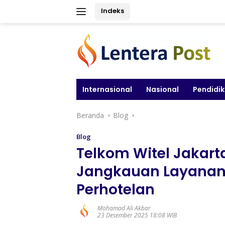
Langsung
Indeks
ke
konten
Internasional
Nasional
Pendidi
Beranda
Blog
Blog
Telkom Witel Jakart
Jangkauan Layanan D
Perhotelan
Mohamad Ali Akbar
23 Desember 2025 18:08 WIB