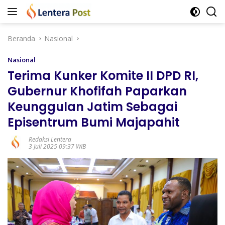
Langsung
ke
konten
Beranda
Nasional
Nasional
Terima Kunker Komite II DPD RI,
Gubernur Khofifah Paparkan
Keunggulan Jatim Sebagai
Episentrum Bumi Majapahit
Redaksi Lentera
3 Juli 2025 09:37 WIB