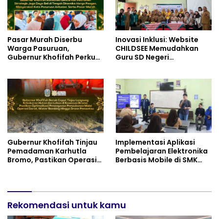
Pasar Murah Diserbu
Inovasi Inklusi: Website
Warga Pasuruan,
CHILDSEE Memudahkan
Gubernur Khofifah Perkuat
Guru SD Negeri
Instrumen Pengendalian
Bantargebang III dalam
Harga dan Jaga Daya Beli
Identifikasi Anak
Berkebutuhan Khusus
Gubernur Khofifah Tinjau
Implementasi Aplikasi
Pemadaman Karhutla
Pembelajaran Elektronika
Bromo, Pastikan Operasi
Berbasis Mobile di SMK
Darat, Water Bombing
Negeri 10 Kota Bekasi,
dan Drone Dioptimalkan
Mendukung Digitalisasi
dan Inovasi Pembelajaran
Rekomendasi untuk kamu