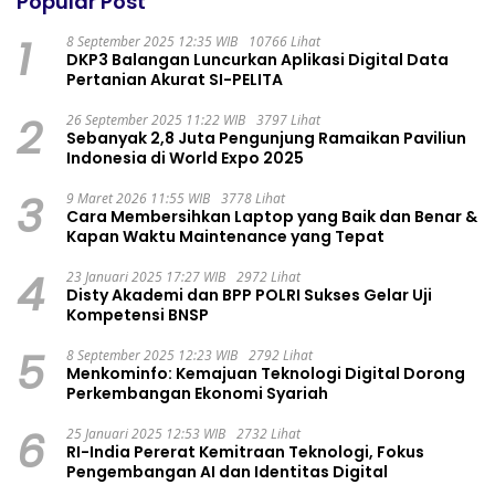
Popular Post
1
8 September 2025 12:35 WIB
10766 Lihat
DKP3 Balangan Luncurkan Aplikasi Digital Data
Pertanian Akurat SI-PELITA
2
26 September 2025 11:22 WIB
3797 Lihat
Sebanyak 2,8 Juta Pengunjung Ramaikan Paviliun
Indonesia di World Expo 2025
3
9 Maret 2026 11:55 WIB
3778 Lihat
Cara Membersihkan Laptop yang Baik dan Benar &
Kapan Waktu Maintenance yang Tepat
4
23 Januari 2025 17:27 WIB
2972 Lihat
Disty Akademi dan BPP POLRI Sukses Gelar Uji
Kompetensi BNSP
5
8 September 2025 12:23 WIB
2792 Lihat
Menkominfo: Kemajuan Teknologi Digital Dorong
Perkembangan Ekonomi Syariah
6
25 Januari 2025 12:53 WIB
2732 Lihat
RI-India Pererat Kemitraan Teknologi, Fokus
Pengembangan AI dan Identitas Digital