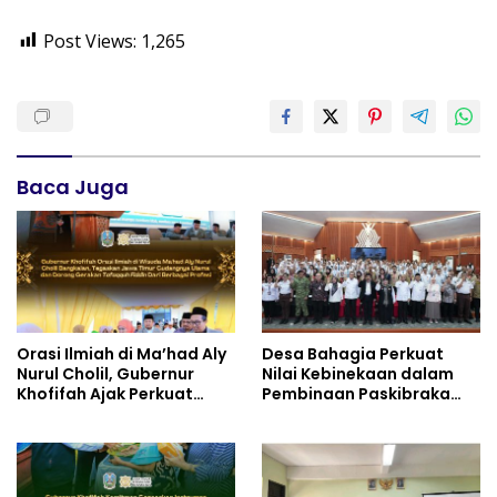
Post Views:
1,265
Baca Juga
Orasi Ilmiah di Ma’had Aly
Desa Bahagia Perkuat
Nurul Cholil, Gubernur
Nilai Kebinekaan dalam
Khofifah Ajak Perkuat
Pembinaan Paskibraka
Gerakan Tafaqquh Fiddin
HUT ke-81 RI