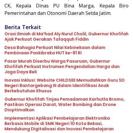
CK, Kepala Dinas PU Bina Marga, Kepala Biro
Pemerintahan dan Otonomi Daerah Setda Jatim.
Berita Terkait
Orasi Ilmiah di Ma’had Aly Nurul Cholil, Gubernur Khofifah
Ajak Perkuat Gerakan Tafaqquh Fiddin
Desa Bahagia Perkuat Nilai Kebinekaan dalam
Pembinaan Paskibraka HUT ke-81 RI
Pasar Murah Diserbu Warga Pasuruan, Gubernur
Khofifah Perkuat Instrumen Pengendalian Harga dan
Jaga Daya Beli
Inovasi Inklusi: Website CHILDSEE Memudahkan Guru SD
Negeri Bantargebang III dalam Identifikasi Anak
Berkebutuhan Khusus
Gubernur Khofifah Tinjau Pemadaman Karhutla Bromo,
Pastikan Operasi Darat, Water Bombing dan Drone
Dioptimalkan
Implementasi Aplikasi Pembelajaran Elektronika
Berbasis Mobile di SMK Negeri 10 Kota Bekasi,
Mendukung Digitalisasi dan Inovasi Pembelajaran