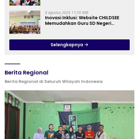
Perkuat Instrumen Pengendalian
Harga dan Jaga Daya Beli
8 Agustus 2026 17:39 WIB
Inovasi Inklusi: Website CHILDSEE
Memudahkan Guru SD Negeri
Bantargebang III dalam Identifikasi
Anak Berkebutuhan Khusus
Selengkapnya
Berita Regional
Berita Regional di Seluruh Wilayah Indonesia