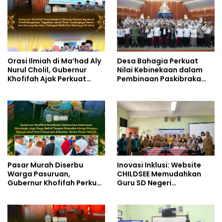
Orasi Ilmiah di Ma’had Aly
Desa Bahagia Perkuat
Nurul Cholil, Gubernur
Nilai Kebinekaan dalam
Khofifah Ajak Perkuat
Pembinaan Paskibraka
Gerakan Tafaqquh Fiddin
HUT ke-81 RI
Pasar Murah Diserbu
Inovasi Inklusi: Website
Warga Pasuruan,
CHILDSEE Memudahkan
Gubernur Khofifah Perkuat
Guru SD Negeri
Instrumen Pengendalian
Bantargebang III dalam
Harga dan Jaga Daya Beli
Identifikasi Anak
Berkebutuhan Khusus