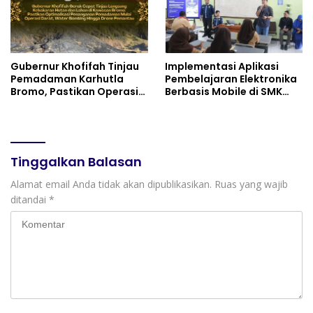
Gubernur Khofifah Tinjau
Implementasi Aplikasi
Pemadaman Karhutla
Pembelajaran Elektronika
Bromo, Pastikan Operasi
Berbasis Mobile di SMK
Darat, Water Bombing
Negeri 10 Kota Bekasi,
dan Drone Dioptimalkan
Mendukung Digitalisasi
dan Inovasi Pembelajaran
Tinggalkan Balasan
Alamat email Anda tidak akan dipublikasikan.
Ruas yang wajib
ditandai
*