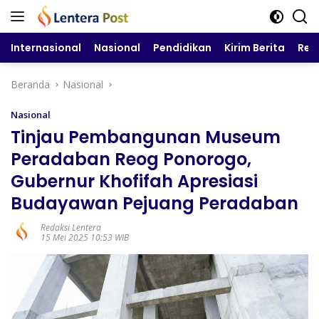
Langsung
ke
konten
Internasional
Nasional
Pendidikan
Kirim Berita
Reg
Beranda
Nasional
Nasional
Tinjau Pembangunan Museum
Peradaban Reog Ponorogo,
Gubernur Khofifah Apresiasi
Budayawan Pejuang Peradaban
Redaksi Lentera
15 Mei 2025 10:53 WIB