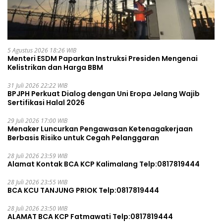
5 Agustus 2026 18:26 WIB
Menteri ESDM Paparkan Instruksi Presiden Mengenai
Kelistrikan dan Harga BBM
31 Juli 2026 22:22 WIB
BPJPH Perkuat Dialog dengan Uni Eropa Jelang Wajib
Sertifikasi Halal 2026
29 Juli 2026 17:00 WIB
Menaker Luncurkan Pengawasan Ketenagakerjaan
Berbasis Risiko untuk Cegah Pelanggaran
28 Juli 2026 23:59 WIB
Alamat Kontak BCA KCP Kalimalang Telp:0817819444
28 Juli 2026 23:55 WIB
BCA KCU TANJUNG PRIOK Telp:0817819444
28 Juli 2026 23:50 WIB
ALAMAT BCA KCP Fatmawati Telp:0817819444