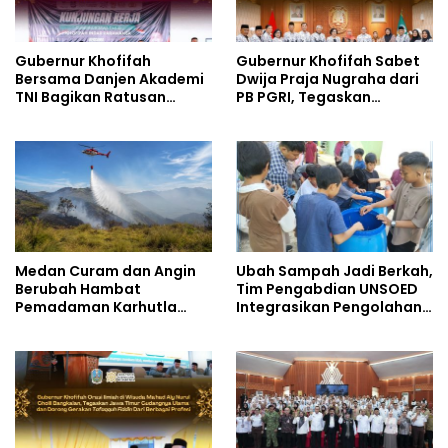
Gubernur Khofifah
Gubernur Khofifah Sabet
Bersama Danjen Akademi
Dwija Praja Nugraha dari
TNI Bagikan Ratusan
PB PGRI, Tegaskan
Bendera Merah Putih di
Komitmen Wujudkan
Sekolah Rakyat
Pendidikan Jatim
Terintegrasi 2 Kota
Berkualitas dan Merata
Pasuruan, Tegaskan
Generasi Muda adalah
Penentu Terwujudnya
Indonesia Emas 2045
Medan Curam dan Angin
Ubah Sampah Jadi Berkah,
Berubah Hambat
Tim Pengabdian UNSOED
Pemadaman Karhutla
Integrasikan Pengolahan
TNBTS
Sampah MBG dan
Budidaya Melon di SDIT
Mutiara Hati Purwokerto