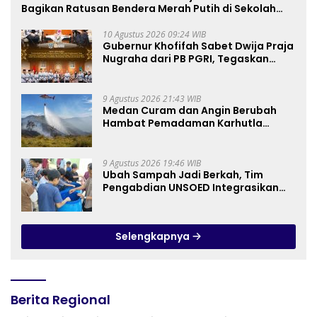
Bagikan Ratusan Bendera Merah Putih di Sekolah
Rakyat Terintegrasi 2 Kota Pasuruan, Tegaskan
Generasi Muda adalah Penentu Terwujudnya
10 Agustus 2026 09:24 WIB
Gubernur Khofifah Sabet Dwija Praja
Indonesia Emas 2045
Nugraha dari PB PGRI, Tegaskan
Komitmen Wujudkan Pendidikan
Jatim Berkualitas dan Merata
9 Agustus 2026 21:43 WIB
Medan Curam dan Angin Berubah
Hambat Pemadaman Karhutla
TNBTS
9 Agustus 2026 19:46 WIB
Ubah Sampah Jadi Berkah, Tim
Pengabdian UNSOED Integrasikan
Pengolahan Sampah MBG dan
Budidaya Melon di SDIT Mutiara Hati
Purwokerto
Selengkapnya
Berita Regional