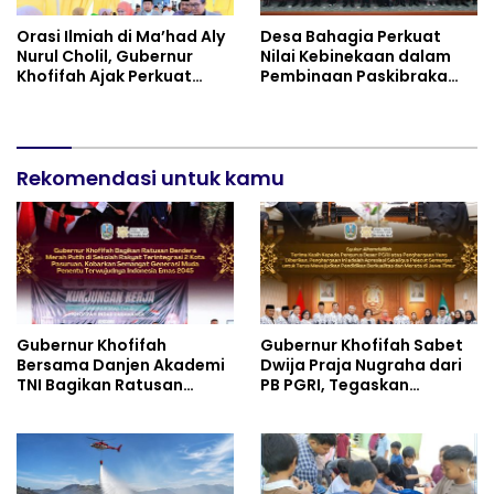
Orasi Ilmiah di Ma’had Aly
Desa Bahagia Perkuat
Nurul Cholil, Gubernur
Nilai Kebinekaan dalam
Khofifah Ajak Perkuat
Pembinaan Paskibraka
Gerakan Tafaqquh Fiddin
HUT ke-81 RI
Rekomendasi untuk kamu
Gubernur Khofifah
Gubernur Khofifah Sabet
Bersama Danjen Akademi
Dwija Praja Nugraha dari
TNI Bagikan Ratusan
PB PGRI, Tegaskan
Bendera Merah Putih di
Komitmen Wujudkan
Sekolah Rakyat
Pendidikan Jatim
Terintegrasi 2 Kota
Berkualitas dan Merata
Pasuruan, Tegaskan
Generasi Muda adalah