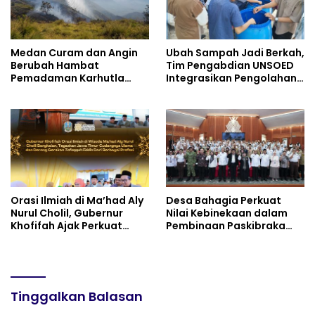
Penentu Terwujudnya
Indonesia Emas 2045
Medan Curam dan Angin
Ubah Sampah Jadi Berkah,
Berubah Hambat
Tim Pengabdian UNSOED
Pemadaman Karhutla
Integrasikan Pengolahan
TNBTS
Sampah MBG dan
Budidaya Melon di SDIT
Mutiara Hati Purwokerto
Orasi Ilmiah di Ma’had Aly
Desa Bahagia Perkuat
Nurul Cholil, Gubernur
Nilai Kebinekaan dalam
Khofifah Ajak Perkuat
Pembinaan Paskibraka
Gerakan Tafaqquh Fiddin
HUT ke-81 RI
Tinggalkan Balasan