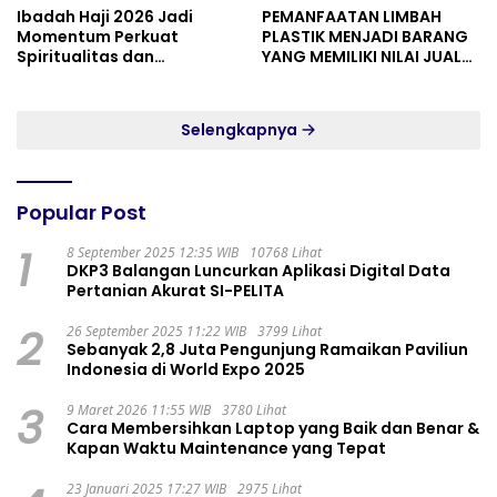
Ibadah Haji 2026 Jadi
PEMANFAATAN LIMBAH
Momentum Perkuat
PLASTIK MENJADI BARANG
Spiritualitas dan
YANG MEMILIKI NILAI JUAL
Persatuan
MASYARAKAT WIDORO
GADING RESIDENCE
Selengkapnya
Popular Post
1
8 September 2025 12:35 WIB
10768 Lihat
DKP3 Balangan Luncurkan Aplikasi Digital Data
Pertanian Akurat SI-PELITA
2
26 September 2025 11:22 WIB
3799 Lihat
Sebanyak 2,8 Juta Pengunjung Ramaikan Paviliun
Indonesia di World Expo 2025
3
9 Maret 2026 11:55 WIB
3780 Lihat
Cara Membersihkan Laptop yang Baik dan Benar &
Kapan Waktu Maintenance yang Tepat
23 Januari 2025 17:27 WIB
2975 Lihat