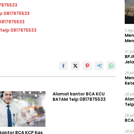
BATAM Telp:0817875533
ntor BCA KCP Muka Kuning Telp:0817875533
A KCP Kas Kijang Telp:0817875533
Alamat kantor BCA KCP Batam Center 2 Telp:0817875533
5 Agu
Men
Men
31 Ju
BPJ
Jela
29 Ju
Men
Ket
Ceg
Alamat kantor BCA KCU
28 Ju
Ala
BATAM Telp:0817875533
Tel
28 Ju
BCA
28 Ju
kantor BCA KCP Kas