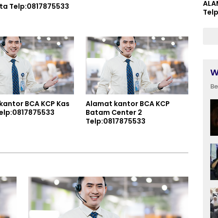
ALA
Balai Kota Telp:0817875533
Tel
W
Be
kantor BCA KCP Kas
Alamat kantor BCA KCP
jang Telp:0817875533
Batam Center 2
Telp:0817875533