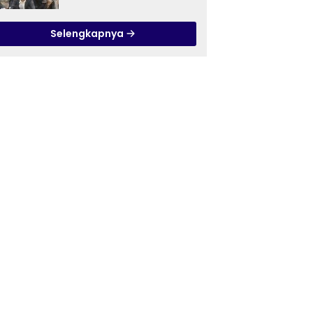
Ilmu Tasawuf ISQI Sunan
Pandanaran di RSJ
Selengkapnya
Grhasia