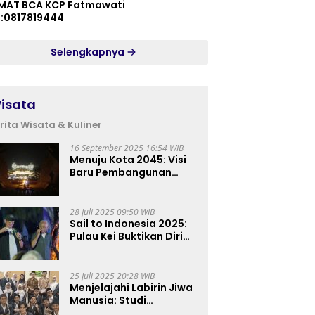
MAT BCA KCP Fatmawati
p:0817819444
Selengkapnya
isata
rita Wisata & Kuliner
16 September 2025 16:54 WIB
Menuju Kota 2045: Visi
Baru Pembangunan
Perkotaan Indonesia
28 Juli 2025 09:50 WIB
Sail to Indonesia 2025:
Pulau Kei Buktikan Diri
sebagai Destinasi Kelas
Dunia
25 Juli 2025 20:28 WIB
Menjelajahi Labirin Jiwa
Manusia: Studi
Lapangan Mahasiswa