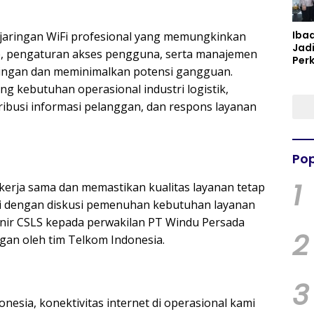
Iba
aringan WiFi profesional yang memungkinkan
Jad
e, pengaturan akses pengguna, serta manajemen
Per
aringan dan meminimalkan potensi gangguan.
Spir
Per
ng kebutuhan operasional industri logistik,
tribusi informasi pelanggan, dan respons layanan
Pop
1
rja sama dan memastikan kualitas layanan tetap
isi dengan diskusi pemenuhan kebutuhan layanan
ir CSLS kepada perwakilan PT Windu Persada
2
gan oleh tim Telkom Indonesia.
3
esia, konektivitas internet di operasional kami