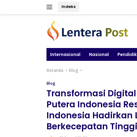
Langsung
Indeks
ke
konten
Internasional
Nasional
Pendidi
Beranda
Blog
Blog
Transformasi Digita
Putera Indonesia R
Indonesia Hadirkan
Berkecepatan Tingg