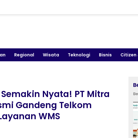
kan
Regional
Wisata
Teknologi
Bisnis
Citizen
B
l Semakin Nyata! PT Mitra
Be
esmi Gandeng Telkom
 Layanan WMS
i