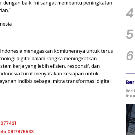
tor dengan baik. Ini sangat membantu peningkatan
4
ian.”
onesia
5
ra Indonesia menegaskan komitmennya untuk terus
6
nologi digital dalam rangka meningkatkan
stem kerja yang lebih efisien, responsif, dan
Indonesia turut menyatakan kesiapan untuk
anan Indibiz sebagai mitra transformasi digital
Ber
Beri
Ind
6277421
at kantor BCA KCP Kas Balai Kota Telp:0817875533