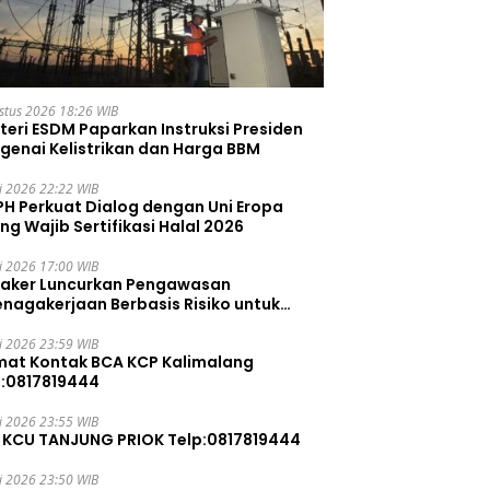
stus 2026 18:26 WIB
teri ESDM Paparkan Instruksi Presiden
genai Kelistrikan dan Harga BBM
li 2026 22:22 WIB
PH Perkuat Dialog dengan Uni Eropa
ng Wajib Sertifikasi Halal 2026
li 2026 17:00 WIB
aker Luncurkan Pengawasan
enagakerjaan Berbasis Risiko untuk
ah Pelanggaran
li 2026 23:59 WIB
mat Kontak BCA KCP Kalimalang
p:0817819444
li 2026 23:55 WIB
 KCU TANJUNG PRIOK Telp:0817819444
li 2026 23:50 WIB