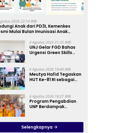
Agustus 2026 22:14 WIB
ndungi Anak dari PD3I, Kemenkes
smi Mulai Bulan Imunisasi Anak
kolah (BIAS) 2026
6 Agustus 2026 21:25 WIB
UNJ Gelar FGD Bahas
Urgensi Green Skills
sebagai Mata Pelajaran
Umum Baru pada
Kurikulum SMK
6 Agustus 2026 18:40 WIB
Pariwisata, Perhotelan,
Meutya Hafid Tegaskan
dan UPW
HUT Ke-81 RI sebagai
Momentum Membangun
Kolaborasi yang Lebih
Kuat di Kemkomdigi
6 Agustus 2026 18:27 WIB
Program Pengabdian
UNP Berdampak
Tingkatkan Kompetensi
Guru PAI melalui AI dan
Digital Pedagogy
Selengkapnya