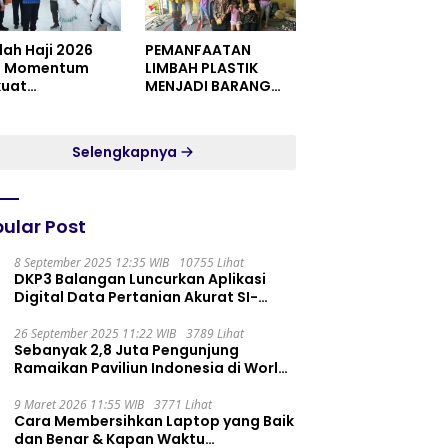
dah Haji 2026
PEMANFAATAN
i Momentum
LIMBAH PLASTIK
kuat
MENJADI BARANG
itualitas dan
YANG MEMILIKI NILAI
satuan
JUAL MASYARAKAT
WIDORO GADING
Selengkapnya
RESIDENCE
ular Post
8 September 2025 12:35 WIB
10755 Lihat
DKP3 Balangan Luncurkan Aplikasi
Digital Data Pertanian Akurat SI-
PELITA
26 September 2025 11:22 WIB
3789 Lihat
Sebanyak 2,8 Juta Pengunjung
Ramaikan Paviliun Indonesia di World
Expo 2025
9 Maret 2026 11:55 WIB
3771 Lihat
Cara Membersihkan Laptop yang Baik
dan Benar & Kapan Waktu