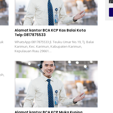
Alamat kantor BCA KCP Kas Balai Kota
Telp:0817875533
buk
WhatsApp:0817875533 Jl. Teuku Umar No.19, Tj. Balai
Karimun, Kec. Karimun, Kabupaten Karimun,
Kepulauan Riau 29661…
oh,
Alamat kantor BCA KCP Muka Kuning