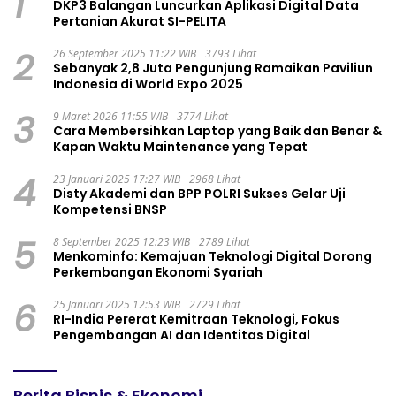
1
DKP3 Balangan Luncurkan Aplikasi Digital Data
Pertanian Akurat SI-PELITA
2
26 September 2025 11:22 WIB
3793 Lihat
Sebanyak 2,8 Juta Pengunjung Ramaikan Paviliun
Indonesia di World Expo 2025
3
9 Maret 2026 11:55 WIB
3774 Lihat
Cara Membersihkan Laptop yang Baik dan Benar &
Kapan Waktu Maintenance yang Tepat
4
23 Januari 2025 17:27 WIB
2968 Lihat
Disty Akademi dan BPP POLRI Sukses Gelar Uji
Kompetensi BNSP
5
8 September 2025 12:23 WIB
2789 Lihat
Menkominfo: Kemajuan Teknologi Digital Dorong
Perkembangan Ekonomi Syariah
6
25 Januari 2025 12:53 WIB
2729 Lihat
RI-India Pererat Kemitraan Teknologi, Fokus
Pengembangan AI dan Identitas Digital
Berita Bisnis & Ekonomi