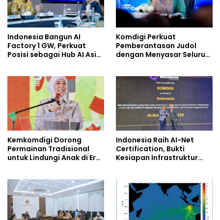
Indonesia Bangun AI
Komdigi Perkuat
Factory 1 GW, Perkuat
Pemberantasan Judol
Posisi sebagai Hub AI Asia
dengan Menyasar Seluruh
Tenggara
Ekosistem Kejahatan
Digital
Kemkomdigi Dorong
Indonesia Raih AI-Net
Permainan Tradisional
Certification, Bukti
untuk Lindungi Anak di Era
Kesiapan Infrastruktur
Digital
Digital