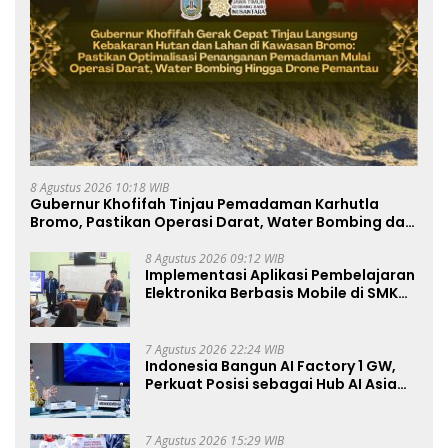
8 Agustus 2026 10:18 WIB
Gubernur Khofifah Tinjau Pemadaman Karhutla
Bromo, Pastikan Operasi Darat, Water Bombing dan
Drone Dioptimalkan
8 Agustus 2026 09:12 WIB
Implementasi Aplikasi Pembelajaran
Elektronika Berbasis Mobile di SMK
Negeri 10 Kota Bekasi, Mendukung
Digitalisasi dan Inovasi
Pembelajaran
7 Agustus 2026 22:24 WIB
Indonesia Bangun AI Factory 1 GW,
Perkuat Posisi sebagai Hub AI Asia
Tenggara
7 Agustus 2026 15:29 WIB