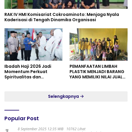
RAK IV HMI Komisariat Cokroaminoto: Menjaga Nyala
Kaderisasi di Tengah Dinamika Organisasi
Ibadah Haji 2026 Jadi
PEMANFAATAN LIMBAH
Momentum Perkuat
PLASTIK MENJADI BARANG
Spiritualitas dan
YANG MEMILIKI NILAI JUAL
Persatuan
MASYARAKAT WIDORO
GADING RESIDENCE
Selengkapnya
Popular Post
8 September 2025 12:35 WIB
10762 Lihat