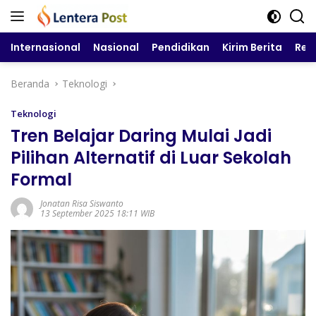
Langsung
ke
konten
Internasional
Nasional
Pendidikan
Kirim Berita
Reg
Beranda
Teknologi
Teknologi
Tren Belajar Daring Mulai Jadi
Pilihan Alternatif di Luar Sekolah
Formal
Jonatan Risa Siswanto
13 September 2025 18:11 WIB