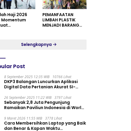
dah Haji 2026
PEMANFAATAN
i Momentum
LIMBAH PLASTIK
kuat
MENJADI BARANG
itualitas dan
YANG MEMILIKI NILAI
satuan
JUAL MASYARAKAT
WIDORO GADING
Selengkapnya
RESIDENCE
ular Post
8 September 2025 12:35 WIB
10766 Lihat
DKP3 Balangan Luncurkan Aplikasi
Digital Data Pertanian Akurat SI-
PELITA
26 September 2025 11:22 WIB
3797 Lihat
Sebanyak 2,8 Juta Pengunjung
Ramaikan Paviliun Indonesia di World
Expo 2025
9 Maret 2026 11:55 WIB
3778 Lihat
Cara Membersihkan Laptop yang Baik
dan Benar & Kapan Waktu