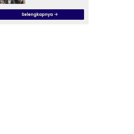
Ilmu Tasawuf ISQI Sunan
Pandanaran di RSJ
Selengkapnya
Grhasia