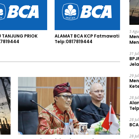
5 Agu
U TANJUNG PRIOK
ALAMAT BCA KCP Fatmawati
Men
17819444
Telp:0817819444
Men
31 Ju
BPJ
Jela
29 Ju
Men
Ket
Ceg
28 Ju
Ala
Tel
28 Ju
BCA
28 Ju