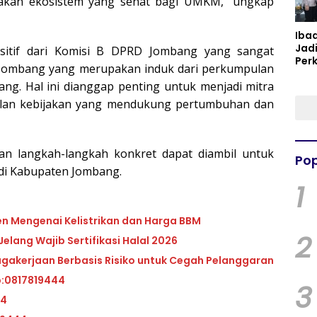
takan ekosistem yang sehat bagi UMKM,” ungkap
Iba
Jad
sitif dari Komisi B DPRD Jombang yang sangat
Per
ombang yang merupakan induk dari perkumpulan
Spir
ng. Hal ini dianggap penting untuk menjadi mitra
Per
ilan kebijakan yang mendukung pertumbuhan dan
an langkah-langkah konkret dapat diambil untuk
Pop
i Kabupaten Jombang.
1
en Mengenai Kelistrikan dan Harga BBM
2
elang Wajib Sertifikasi Halal 2026
akerjaan Berbasis Risiko untuk Cegah Pelanggaran
p:0817819444
3
44