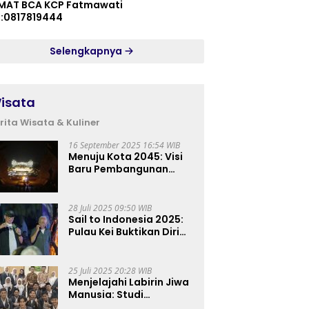
MAT BCA KCP Fatmawati
p:0817819444
Selengkapnya
isata
rita Wisata & Kuliner
16 September 2025 16:54 WIB
Menuju Kota 2045: Visi
Baru Pembangunan
Perkotaan Indonesia
28 Juli 2025 09:50 WIB
Sail to Indonesia 2025:
Pulau Kei Buktikan Diri
sebagai Destinasi Kelas
Dunia
25 Juli 2025 20:28 WIB
Menjelajahi Labirin Jiwa
Manusia: Studi
Lapangan Mahasiswa