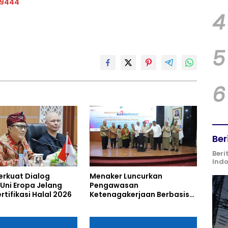
19444
4
5
6
Ber
Beri
Ind
erkuat Dialog
Menaker Luncurkan
Uni Eropa Jelang
Pengawasan
rtifikasi Halal 2026
Ketenagakerjaan Berbasis
Risiko untuk Cegah
Pelanggaran