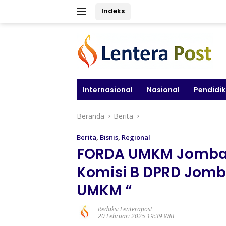
Langsung
Indeks
ke
konten
Internasional
Nasional
Pendidi
Beranda
Berita
Berita
,
Bisnis
,
Regional
FORDA UMKM Jomba
Komisi B DPRD Jom
UMKM “
Redaksi Lenterapost
20 Februari 2025 19:39 WIB