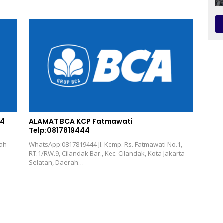
44
ALAMAT BCA KCP Fatmawati
Telp:0817819444
rah
WhatsApp:0817819444 Jl. Komp. Rs. Fatmawati No.1,
RT.1/RW.9, Cilandak Bar., Kec. Cilandak, Kota Jakarta
Selatan, Daerah…