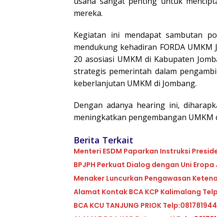
usaha sangat penting untuk mencip
mereka.
Kegiatan ini mendapat sambutan po
mendukung kehadiran FORDA UMKM J
20 asosiasi UMKM di Kabupaten Jomba
strategis pemerintah dalam pengamb
keberlanjutan UMKM di Jombang.
Dengan adanya hearing ini, diharapk
meningkatkan pengembangan UMKM d
Berita Terkait
Menteri ESDM Paparkan Instruksi Presid
BPJPH Perkuat Dialog dengan Uni Eropa J
Menaker Luncurkan Pengawasan Ketenag
Alamat Kontak BCA KCP Kalimalang Tel
BCA KCU TANJUNG PRIOK Telp:08178194