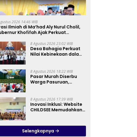
Agustus 2026 14:46 WIB
asi Ilmiah di Ma’had Aly Nurul Cholil,
bernur Khofifah Ajak Perkuat
erakan Tafaqquh Fiddin
8 Agustus 2026 23:02 WIB
Desa Bahagia Perkuat
Nilai Kebinekaan dalam
Pembinaan Paskibraka
HUT ke-81 RI
8 Agustus 2026 18:22 WIB
Pasar Murah Diserbu
Warga Pasuruan,
Gubernur Khofifah
Perkuat Instrumen
Pengendalian Harga
8 Agustus 2026 17:39 WIB
dan Jaga Daya Beli
Inovasi Inklusi: Website
CHILDSEE Memudahkan
Guru SD Negeri
Bantargebang III dalam
Identifikasi Anak
Selengkapnya
Berkebutuhan Khusus