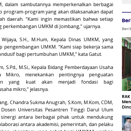
M, dalam sambutannya memperkenalkan berbagai
rap program-program yang akan dilaksanakan dapat
ah daerah. “Kami ingin memastikan bahwa setiap
Ber
g perkembangan UMKM di Jombang,” ujarnya.
Beri
ut Wijaya, S.H., M.Hum, Kepala Dinas UMKM, yang
p pengembangan UMKM. “Kami siap bekerja sama
ondusif bagi pertumbuhan UMKM,” kata Gatut.
, S.Pd., M.Si., Kepala Bidang Pemberdayaan Usaha
a Mikro, menekankan pentingnya penguatan
an yang kuat akan menjadi fondasi bagi
aha mikro,” jelasnya.
RAK
Men
g, Chandra Sukma Anugrah, S.Kom, M.Kom, CDM,
Din
M, Dosen Universitas Pesantren Tinggi Darul Ulum
sinergi antara berbagai pihak untuk mendukung
borasi antara akademisi, pemerintah, dan pelaku