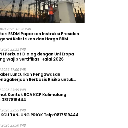
stus 2026 18:26 WIB
teri ESDM Paparkan Instruksi Presiden
genai Kelistrikan dan Harga BBM
li 2026 22:22 WIB
PH Perkuat Dialog dengan Uni Eropa
ng Wajib Sertifikasi Halal 2026
li 2026 17:00 WIB
aker Luncurkan Pengawasan
enagakerjaan Berbasis Risiko untuk
ah Pelanggaran
li 2026 23:59 WIB
mat Kontak BCA KCP Kalimalang
p:0817819444
li 2026 23:55 WIB
 KCU TANJUNG PRIOK Telp:0817819444
li 2026 23:50 WIB