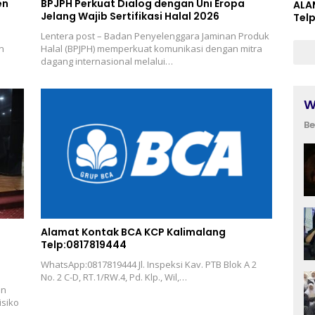
en
BPJPH Perkuat Dialog dengan Uni Eropa
ALA
Jelang Wajib Sertifikasi Halal 2026
Tel
Lentera post – Badan Penyelenggara Jaminan Produk
n
Halal (BPJPH) memperkuat komunikasi dengan mitra
dagang internasional melalui…
W
Be
Alamat Kontak BCA KCP Kalimalang
Telp:0817819444
WhatsApp:0817819444 Jl. Inspeksi Kav. PTB Blok A 2
No. 2 C-D, RT.1/RW.4, Pd. Klp., Wil,…
an
isiko