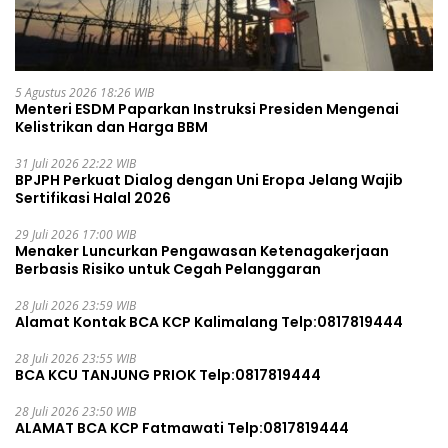
5 Agustus 2026 18:26 WIB
Menteri ESDM Paparkan Instruksi Presiden Mengenai
Kelistrikan dan Harga BBM
31 Juli 2026 22:22 WIB
BPJPH Perkuat Dialog dengan Uni Eropa Jelang Wajib
Sertifikasi Halal 2026
29 Juli 2026 17:00 WIB
Menaker Luncurkan Pengawasan Ketenagakerjaan
Berbasis Risiko untuk Cegah Pelanggaran
28 Juli 2026 23:59 WIB
Alamat Kontak BCA KCP Kalimalang Telp:0817819444
28 Juli 2026 23:55 WIB
BCA KCU TANJUNG PRIOK Telp:0817819444
28 Juli 2026 23:50 WIB
ALAMAT BCA KCP Fatmawati Telp:0817819444