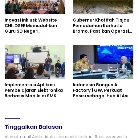
Inovasi Inklusi: Website
Gubernur Khofifah Tinjau
CHILDSEE Memudahkan
Pemadaman Karhutla
Guru SD Negeri
Bromo, Pastikan Operasi
Bantargebang III dalam
Darat, Water Bombing
Identifikasi Anak
dan Drone Dioptimalkan
Berkebutuhan Khusus
Implementasi Aplikasi
Indonesia Bangun AI
Pembelajaran Elektronika
Factory 1 GW, Perkuat
Berbasis Mobile di SMK
Posisi sebagai Hub AI Asia
Negeri 10 Kota Bekasi,
Tenggara
Mendukung Digitalisasi
dan Inovasi Pembelajaran
Tinggalkan Balasan
Alamat email Anda tidak akan dipublikasikan.
Ruas yang wajib