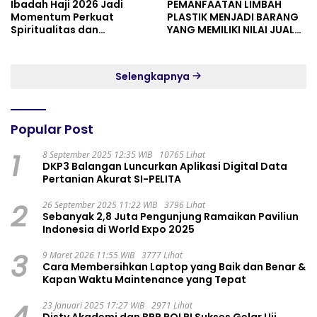
Ibadah Haji 2026 Jadi
PEMANFAATAN LIMBAH
Momentum Perkuat
PLASTIK MENJADI BARANG
Spiritualitas dan
YANG MEMILIKI NILAI JUAL
Persatuan
MASYARAKAT WIDORO
GADING RESIDENCE
Selengkapnya
Popular Post
1
8 September 2025 12:35 WIB
10765 Lihat
DKP3 Balangan Luncurkan Aplikasi Digital Data
Pertanian Akurat SI-PELITA
2
26 September 2025 11:22 WIB
3796 Lihat
Sebanyak 2,8 Juta Pengunjung Ramaikan Paviliun
Indonesia di World Expo 2025
3
9 Maret 2026 11:55 WIB
3777 Lihat
Cara Membersihkan Laptop yang Baik dan Benar &
Kapan Waktu Maintenance yang Tepat
4
23 Januari 2025 17:27 WIB
2971 Lihat
Disty Akademi dan BPP POLRI Sukses Gelar Uji