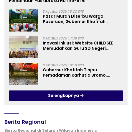
Pembinaan Paskibraka HUT ke-81 RI
8 Agustus 2026 18:22 WIB
Pasar Murah Diserbu Warga
Pasuruan, Gubernur Khofifah
Perkuat Instrumen Pengendalian
Harga dan Jaga Daya Beli
8 Agustus 2026 17:39 WIB
Inovasi Inklusi: Website CHILDSEE
Memudahkan Guru SD Negeri
Bantargebang III dalam Identifikasi
Anak Berkebutuhan Khusus
8 Agustus 2026 10:18 WIB
Gubernur Khofifah Tinjau
Pemadaman Karhutla Bromo,
Pastikan Operasi Darat, Water
Bombing dan Drone Dioptimalkan
Selengkapnya
Berita Regional
Berita Regional di Seluruh Wilayah Indonesia