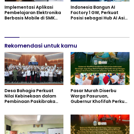
Implementasi Aplikasi
Indonesia Bangun AI
Pembelajaran Elektronika
Factory 1 GW, Perkuat
Berbasis Mobile di SMK
Posisi sebagai Hub AI Asia
Negeri 10 Kota Bekasi,
Tenggara
Mendukung Digitalisasi
dan Inovasi Pembelajaran
Rekomendasi untuk kamu
Desa Bahagia Perkuat
Pasar Murah Diserbu
Nilai Kebinekaan dalam
Warga Pasuruan,
Pembinaan Paskibraka
Gubernur Khofifah Perkuat
HUT ke-81 RI
Instrumen Pengendalian
Harga dan Jaga Daya Beli