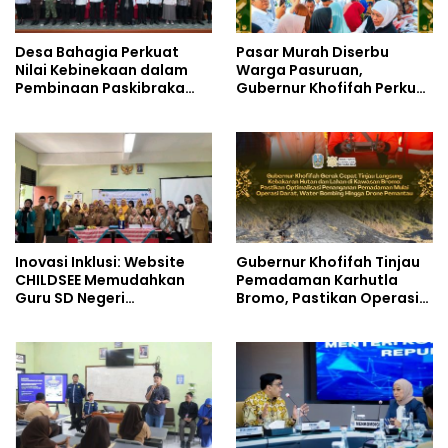
Desa Bahagia Perkuat
Pasar Murah Diserbu
Nilai Kebinekaan dalam
Warga Pasuruan,
Pembinaan Paskibraka
Gubernur Khofifah Perkuat
HUT ke-81 RI
Instrumen Pengendalian
Harga dan Jaga Daya Beli
Inovasi Inklusi: Website
Gubernur Khofifah Tinjau
CHILDSEE Memudahkan
Pemadaman Karhutla
Guru SD Negeri
Bromo, Pastikan Operasi
Bantargebang III dalam
Darat, Water Bombing
Identifikasi Anak
dan Drone Dioptimalkan
Berkebutuhan Khusus