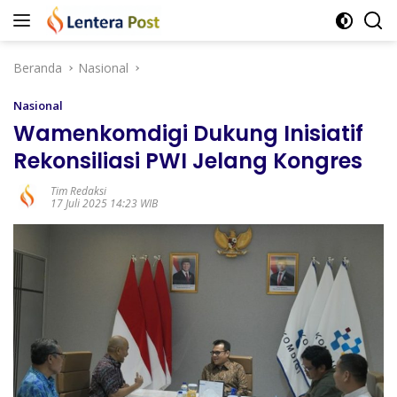
Langsung
ke
konten
Beranda
Nasional
Nasional
Wamenkomdigi Dukung Inisiatif
Rekonsiliasi PWI Jelang Kongres
Tim Redaksi
17 Juli 2025 14:23 WIB