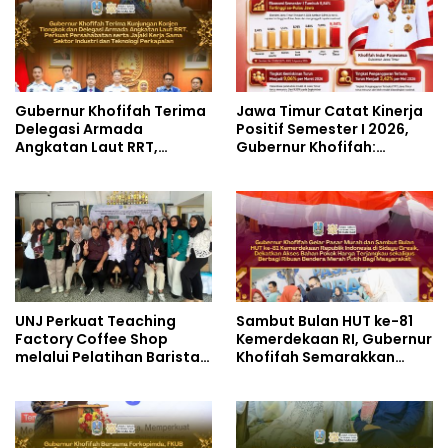
dan Perdamaian Global
Gubernur Khofifah Terima
Jawa Timur Catat Kinerja
Delegasi Armada
Positif Semester I 2026,
Angkatan Laut RRT,
Gubernur Khofifah:
Perkuat Persahabatan
Pertumbuhan Ekonomi
dan Transfer Teknologi
Tertinggi di Pulau Jawa
Industri Perkapalan
UNJ Perkuat Teaching
Sambut Bulan HUT ke-81
Factory Coffee Shop
Kemerdekaan RI, Gubernur
melalui Pelatihan Barista
Khofifah Semarakkan
dan Produksi Cookies di
Pasar Murah di Gresik
SLBN 2 Central Kota
dengan Berbagi Ribuan
Cimahi
Bendera Merah Putih Bagi
Masyarakat