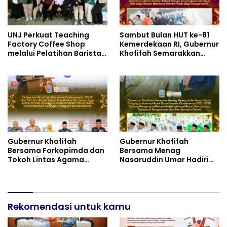
UNJ Perkuat Teaching
Sambut Bulan HUT ke-81
Factory Coffee Shop
Kemerdekaan RI, Gubernur
melalui Pelatihan Barista
Khofifah Semarakkan
dan Produksi Cookies di
Pasar Murah di Gresik
SLBN 2 Central Kota
dengan Berbagi Ribuan
Cimahi
Bendera Merah Putih Bagi
Masyarakat
Gubernur Khofifah
Gubernur Khofifah
Bersama Forkopimda dan
Bersama Menag
Tokoh Lintas Agama
Nasaruddin Umar Hadiri
Perkuat Komitmen Jaga
Tabligh Akbar _Bridging
Kedamaian Jawa Timur
to International Grand
serta Semangat
Imams Conference_ (IGIC)
Kebangsaan
2026: Dukung Penguatan
Rekomendasi untuk kamu
Peran Masjid sebagai
Pusat Peradaban,
Diplomasi Keagamaan