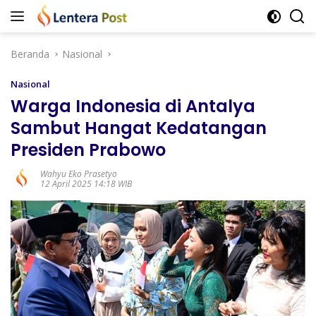
Langsung
ke
konten
Beranda
Nasional
Nasional
Warga Indonesia di Antalya
Sambut Hangat Kedatangan
Presiden Prabowo
Wahyu Eko Prasetyo
12 April 2025 14:18 WIB