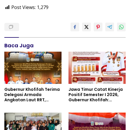
Keagamaan dan Perdamaian Global
Post Views:
1,279
Baca Juga
Gubernur Khofifah Terima
Jawa Timur Catat Kinerja
Delegasi Armada
Positif Semester I 2026,
Angkatan Laut RRT,
Gubernur Khofifah:
Perkuat Persahabatan
Pertumbuhan Ekonomi
dan Transfer Teknologi
Tertinggi di Pulau Jawa
Industri Perkapalan