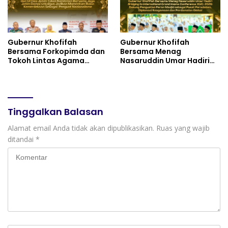
Gubernur Khofifah
Gubernur Khofifah
Bersama Forkopimda dan
Bersama Menag
Tokoh Lintas Agama
Nasaruddin Umar Hadiri
Perkuat Komitmen Jaga
Tabligh Akbar _Bridging
Kedamaian Jawa Timur
to International Grand
serta Semangat
Imams Conference_ (IGIC)
Kebangsaan
2026: Dukung Penguatan
Peran Masjid sebagai
Tinggalkan Balasan
Pusat Peradaban,
Diplomasi Keagamaan
Alamat email Anda tidak akan dipublikasikan.
Ruas yang wajib
dan Perdamaian Global
ditandai
*