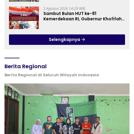
2 Central Kota Cimahi
5 Agustus 2026 14:29 WIB
Sambut Bulan HUT ke-81
Kemerdekaan RI, Gubernur Khofifah
Semarakkan Pasar Murah di Gresik
dengan Berbagi Ribuan Bendera
Merah Putih Bagi Masyarakat
Selengkapnya
Berita Regional
Berita Regional di Seluruh Wilayah Indonesia