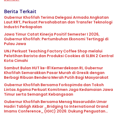
Berita Terkait
Gubernur Khofifah Terima Delegasi Armada Angkatan
Laut RRT, Perkuat Persahabatan dan Transfer Teknologi
Industri Perkapalan
Jawa Timur Catat Kinerja Positif Semester I 2026,
Gubernur Khofifah: Pertumbuhan Ekonomi Tertinggi di
Pulau Jawa
UNJ Perkuat Teaching Factory Coffee Shop melalui
Pelatihan Barista dan Produksi Cookies di SLBN 2 Central
Kota Cimahi
Sambut Bulan HUT ke-81 Kemerdekaan RI, Gubernur
Khofifah Semarakkan Pasar Murah di Gresik dengan
Berbagi Ribuan Bendera Merah Putih Bagi Masyarakat
Gubernur Khofifah Bersama Forkopimda dan Tokoh
Lintas Agama Perkuat Komitmen Jaga Kedamaian Jawa
Timur serta Semangat Kebangsaan
Gubernur Khofifah Bersama Menag Nasaruddin Umar
Hadiri Tabligh Akbar _Bridging to International Grand
Imams Conference_ (IGIC) 2026: Dukung Penguatan
Peran Masjid sebagai Pusat Peradaban, Diplomasi