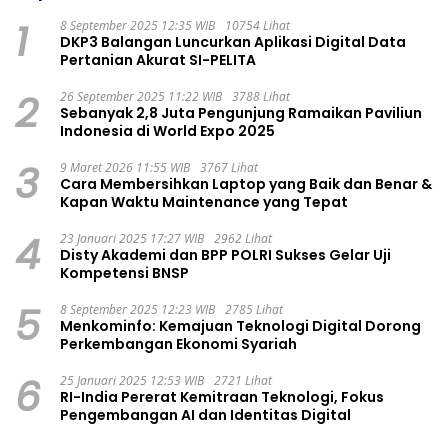
1
8 September 2025 12:35 WIB
10754 Lihat
DKP3 Balangan Luncurkan Aplikasi Digital Data
Pertanian Akurat SI-PELITA
2
26 September 2025 11:22 WIB
3788 Lihat
Sebanyak 2,8 Juta Pengunjung Ramaikan Paviliun
Indonesia di World Expo 2025
3
9 Maret 2026 11:55 WIB
3767 Lihat
Cara Membersihkan Laptop yang Baik dan Benar &
Kapan Waktu Maintenance yang Tepat
4
23 Januari 2025 17:27 WIB
2962 Lihat
Disty Akademi dan BPP POLRI Sukses Gelar Uji
Kompetensi BNSP
5
8 September 2025 12:23 WIB
2785 Lihat
Menkominfo: Kemajuan Teknologi Digital Dorong
Perkembangan Ekonomi Syariah
6
25 Januari 2025 12:53 WIB
2721 Lihat
RI-India Pererat Kemitraan Teknologi, Fokus
Pengembangan AI dan Identitas Digital