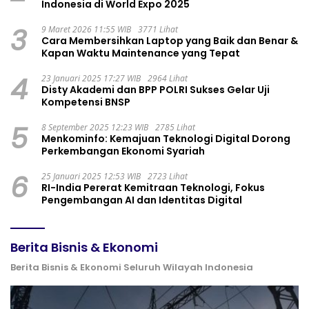
Indonesia di World Expo 2025
3
9 Maret 2026 11:55 WIB
3771 Lihat
Cara Membersihkan Laptop yang Baik dan Benar &
Kapan Waktu Maintenance yang Tepat
4
23 Januari 2025 17:27 WIB
2964 Lihat
Disty Akademi dan BPP POLRI Sukses Gelar Uji
Kompetensi BNSP
5
8 September 2025 12:23 WIB
2785 Lihat
Menkominfo: Kemajuan Teknologi Digital Dorong
Perkembangan Ekonomi Syariah
6
25 Januari 2025 12:53 WIB
2723 Lihat
RI-India Pererat Kemitraan Teknologi, Fokus
Pengembangan AI dan Identitas Digital
Berita Bisnis & Ekonomi
Berita Bisnis & Ekonomi Seluruh Wilayah Indonesia