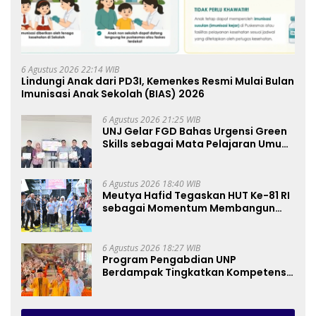
6 Agustus 2026 22:14 WIB
Lindungi Anak dari PD3I, Kemenkes Resmi Mulai Bulan
Imunisasi Anak Sekolah (BIAS) 2026
6 Agustus 2026 21:25 WIB
UNJ Gelar FGD Bahas Urgensi Green
Skills sebagai Mata Pelajaran Umum
Baru pada Kurikulum SMK Pariwisata,
Perhotelan, dan UPW
6 Agustus 2026 18:40 WIB
Meutya Hafid Tegaskan HUT Ke-81 RI
sebagai Momentum Membangun
Kolaborasi yang Lebih Kuat di
Kemkomdigi
6 Agustus 2026 18:27 WIB
Program Pengabdian UNP
Berdampak Tingkatkan Kompetensi
Guru PAI melalui AI dan Digital
Pedagogy