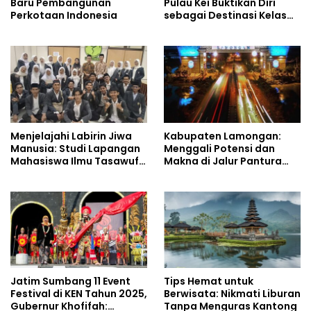
Baru Pembangunan
Pulau Kei Buktikan Diri
Perkotaan Indonesia
sebagai Destinasi Kelas
Dunia
Menjelajahi Labirin Jiwa
Kabupaten Lamongan:
Manusia: Studi Lapangan
Menggali Potensi dan
Mahasiswa Ilmu Tasawuf
Makna di Jalur Pantura
ISQI Sunan Pandanaran di
Jawa Timur
RSJ Grhasia
Jatim Sumbang 11 Event
Tips Hemat untuk
Festival di KEN Tahun 2025,
Berwisata: Nikmati Liburan
Gubernur Khofifah:
Tanpa Menguras Kantong