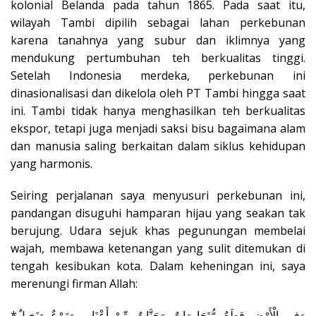
kolonial Belanda pada tahun 1865. Pada saat itu,
wilayah Tambi dipilih sebagai lahan perkebunan
karena tanahnya yang subur dan iklimnya yang
mendukung pertumbuhan teh berkualitas tinggi.
Setelah Indonesia merdeka, perkebunan ini
dinasionalisasi dan dikelola oleh PT Tambi hingga saat
ini. Tambi tidak hanya menghasilkan teh berkualitas
ekspor, tetapi juga menjadi saksi bisu bagaimana alam
dan manusia saling berkaitan dalam siklus kehidupan
yang harmonis.
Seiring perjalanan saya menyusuri perkebunan ini,
pandangan disuguhi hamparan hijau yang seakan tak
berujung. Udara sejuk khas pegunungan membelai
wajah, membawa ketenangan yang sulit ditemukan di
tengah kesibukan kota. Dalam keheningan ini, saya
merenungi firman Allah:
*وَفِي الْأَرْضِ قِطَعٌ مُّتَجَاوِرَاتٌ وَجَنَّاتٌ مِّنْ أَعْنَابٍ وَزَرْعٌ وَنَخِيلٌ