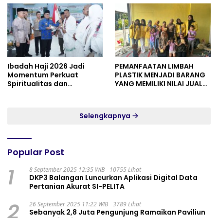
Ibadah Haji 2026 Jadi
PEMANFAATAN LIMBAH
Momentum Perkuat
PLASTIK MENJADI BARANG
Spiritualitas dan
YANG MEMILIKI NILAI JUAL
Persatuan
MASYARAKAT WIDORO
GADING RESIDENCE
Selengkapnya
Popular Post
1
8 September 2025 12:35 WIB
10755 Lihat
DKP3 Balangan Luncurkan Aplikasi Digital Data
Pertanian Akurat SI-PELITA
2
26 September 2025 11:22 WIB
3789 Lihat
Sebanyak 2,8 Juta Pengunjung Ramaikan Paviliun