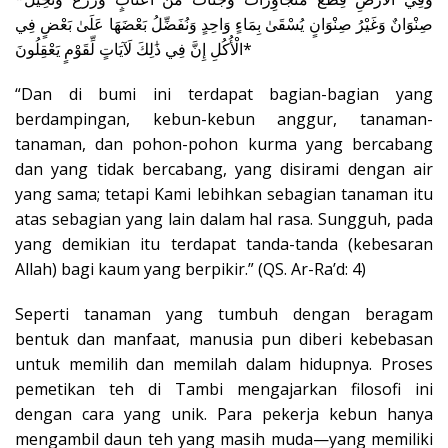
صِنْوَانٌ وَغَيْرُ صِنْوَانٍ يُسْقَىٰ بِمَاءٍ وَاحِدٍ وَنُفَضِّلُ بَعْضَهَا عَلَىٰ بَعْضٍ فِي
الْأُكُلِ إِنَّ فِي ذَٰلِكَ لَآيَاتٍ لِّقَوْمٍ يَعْقِلُونَ*
“Dan di bumi ini terdapat bagian-bagian yang
berdampingan, kebun-kebun anggur, tanaman-
tanaman, dan pohon-pohon kurma yang bercabang
dan yang tidak bercabang, yang disirami dengan air
yang sama; tetapi Kami lebihkan sebagian tanaman itu
atas sebagian yang lain dalam hal rasa. Sungguh, pada
yang demikian itu terdapat tanda-tanda (kebesaran
Allah) bagi kaum yang berpikir.” (QS. Ar-Ra’d: 4)
Seperti tanaman yang tumbuh dengan beragam
bentuk dan manfaat, manusia pun diberi kebebasan
untuk memilih dan memilah dalam hidupnya. Proses
pemetikan teh di Tambi mengajarkan filosofi ini
dengan cara yang unik. Para pekerja kebun hanya
mengambil daun teh yang masih muda—yang memiliki