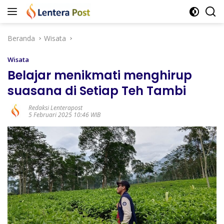
Langsung
ke
konten
Beranda
Wisata
Wisata
Belajar menikmati menghirup
suasana di Setiap Teh Tambi
Redaksi Lenterapost
5 Februari 2025 10:46 WIB